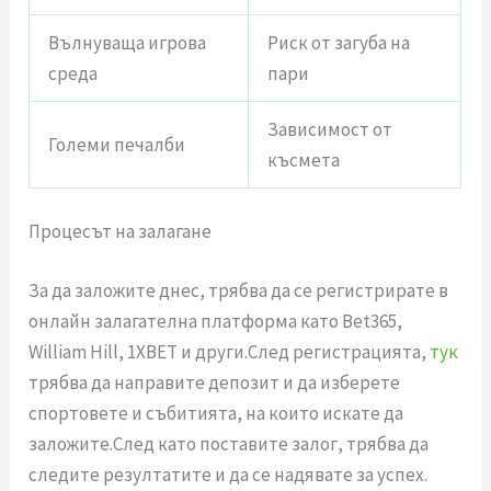
Вълнуваща игрова
Риск от загуба на
среда
пари
Зависимост от
Големи печалби
късмета
Процесът на залагане
За да заложите днес, трябва да се регистрирате в
онлайн залагателна платформа като Bet365,
William Hill, 1XBET и други.След регистрацията,
тук
трябва да направите депозит и да изберете
спортовете и събитията, на които искате да
заложите.След като поставите залог, трябва да
следите резултатите и да се надявате за успех.