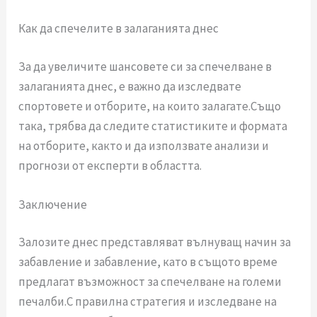
Как да спечелите в залаганията днес
За да увеличите шансовете си за спечелване в
залаганията днес, е важно да изследвате
спортовете и отборите, на които залагате.Също
така, трябва да следите статистиките и формата
на отборите, както и да използвате анализи и
прогнози от експерти в областта.
Заключение
Залозите днес представляват вълнуващ начин за
забавление и забавление, като в същото време
предлагат възможност за спечелване на големи
печалби.С правилна стратегия и изследване на