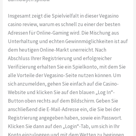
Insgesamt zeigt die Spielvielfalt in dieser Vegasino
casino review, warum es schnell zu einer der besten
Adressen für Online-Gaming wird. Die Mischung aus
Unterhaltung und echten Gewinnmöglichkeiten ist auf
dem heutigen Online-Markt unerreicht. Nach
Abschluss Ihrer Registrierung und erfolgreicher
Verifizierung erhalten Sie ein Spielkonto, mit dem Sie
alle Vorteile der Vegasino-Seite nutzen können. Um
sich anzumelden, gehen Sie einfach auf die Casino-
Website und klicken Sie auf den blauen „Log In“-
Button oben rechts auf dem Bildschirm. Geben Sie
anschließend die E-Mail-Adresse ein, die Sie bei der
Registrierung angegeben haben, sowie ein Passwort.
Klicken Sie dann auf den „Login“-Tab, um sich in Ihr
Konto einzuloggen und mit dem Wetten zu beginnen.