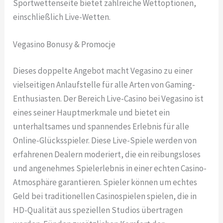
Sportwettenseite bietet zahlreiche Wettoptionen,
einschließlich Live-Wetten.
Vegasino Bonusy & Promocje
Dieses doppelte Angebot macht Vegasino zu einer
vielseitigen Anlaufstelle für alle Arten von Gaming-
Enthusiasten. Der Bereich Live-Casino bei Vegasino ist
eines seiner Hauptmerkmale und bietet ein
unterhaltsames und spannendes Erlebnis für alle
Online-Glücksspieler. Diese Live-Spiele werden von
erfahrenen Dealern moderiert, die ein reibungsloses
und angenehmes Spielerlebnis in einer echten Casino-
Atmosphäre garantieren. Spieler können um echtes
Geld bei traditionellen Casinospielen spielen, die in
HD-Qualität aus speziellen Studios übertragen