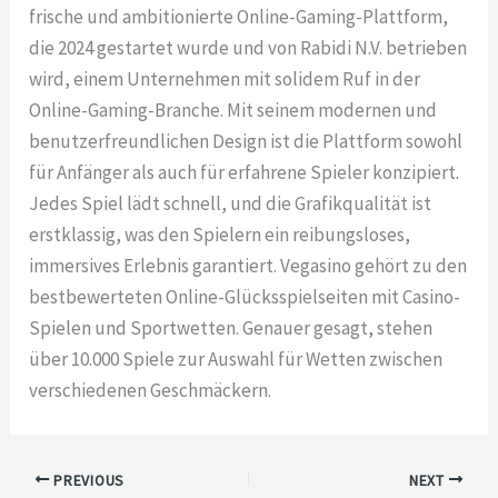
frische und ambitionierte Online-Gaming-Plattform,
die 2024 gestartet wurde und von Rabidi N.V. betrieben
wird, einem Unternehmen mit solidem Ruf in der
Online-Gaming-Branche. Mit seinem modernen und
benutzerfreundlichen Design ist die Plattform sowohl
für Anfänger als auch für erfahrene Spieler konzipiert.
Jedes Spiel lädt schnell, und die Grafikqualität ist
erstklassig, was den Spielern ein reibungsloses,
immersives Erlebnis garantiert. Vegasino gehört zu den
bestbewerteten Online-Glücksspielseiten mit Casino-
Spielen und Sportwetten. Genauer gesagt, stehen
über 10.000 Spiele zur Auswahl für Wetten zwischen
verschiedenen Geschmäckern.
PREVIOUS
NEXT