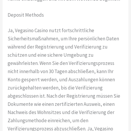
Deposit Methods
Ja, Vegasino Casino nutzt fortschrittliche
Sicherheitsmaßnahmen, um Ihre persönlichen Daten
während der Registrierung und Verifizierung zu
schützen und eine sichere Umgebung zu
gewährleisten. Wenn Sie den Verifizierungsprozess
nicht innerhalb von 30 Tagen abschließen, kann Ihr
Konto gesperrt werden, und Auszahlungen können
zurückgehalten werden, bis die Verifizierung
abgeschlossen ist. Nach der Registrierung müssen Sie
Dokumente wie einen zertifizierten Ausweis, einen
Nachweis des Wohnsitzes und die Verifizierung der
Zahlungsmethode einreichen, um den
Verifizierungsprozess abzuschließen. Ja, Vegasino