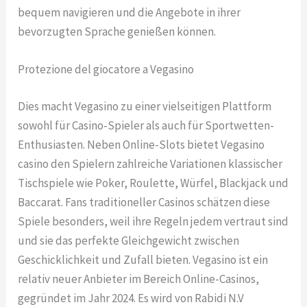
bequem navigieren und die Angebote in ihrer
bevorzugten Sprache genießen können.
Protezione del giocatore a Vegasino
Dies macht Vegasino zu einer vielseitigen Plattform
sowohl für Casino-Spieler als auch für Sportwetten-
Enthusiasten. Neben Online-Slots bietet Vegasino
casino den Spielern zahlreiche Variationen klassischer
Tischspiele wie Poker, Roulette, Würfel, Blackjack und
Baccarat. Fans traditioneller Casinos schätzen diese
Spiele besonders, weil ihre Regeln jedem vertraut sind
und sie das perfekte Gleichgewicht zwischen
Geschicklichkeit und Zufall bieten. Vegasino ist ein
relativ neuer Anbieter im Bereich Online-Casinos,
gegründet im Jahr 2024. Es wird von Rabidi N.V