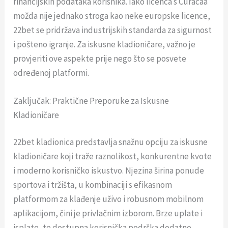
financijskih podataka korisnika. Iako licenca s Curacaa
možda nije jednako stroga kao neke europske licence,
22bet se pridržava industrijskih standarda za sigurnost
i pošteno igranje. Za iskusne kladioničare, važno je
provjeriti ove aspekte prije nego što se posvete
određenoj platformi.
Zaključak: Praktične Preporuke za Iskusne
Kladioničare
22bet kladionica predstavlja snažnu opciju za iskusne
kladioničare koji traže raznolikost, konkurentne kvote
i moderno korisničko iskustvo. Njezina širina ponude
sportova i tržišta, u kombinaciji s efikasnom
platformom za klađenje uživo i robusnom mobilnom
aplikacijom, čini je privlačnim izborom. Brze uplate i
isplate, te dostupna korisnička podrška dodatno