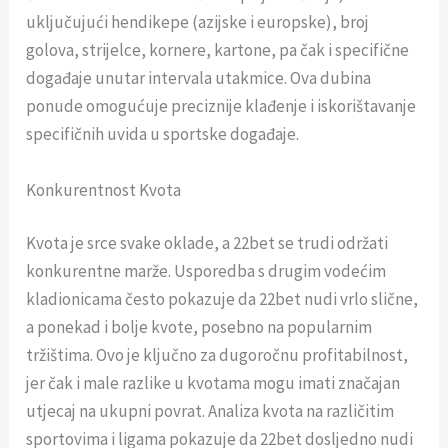
uključujući hendikepe (azijske i europske), broj
golova, strijelce, kornere, kartone, pa čak i specifične
događaje unutar intervala utakmice. Ova dubina
ponude omogućuje preciznije klađenje i iskorištavanje
specifičnih uvida u sportske događaje.
Konkurentnost Kvota
Kvota je srce svake oklade, a 22bet se trudi održati
konkurentne marže. Usporedba s drugim vodećim
kladionicama često pokazuje da 22bet nudi vrlo slične,
a ponekad i bolje kvote, posebno na popularnim
tržištima. Ovo je ključno za dugoročnu profitabilnost,
jer čak i male razlike u kvotama mogu imati značajan
utjecaj na ukupni povrat. Analiza kvota na različitim
sportovima i ligama pokazuje da 22bet dosljedno nudi