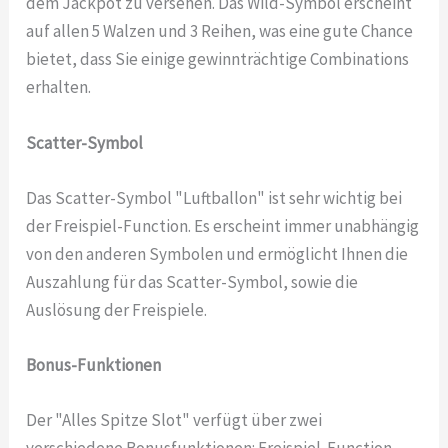
dem Jackpot zu versehen. Das Wild-Symbol erscheint
auf allen 5 Walzen und 3 Reihen, was eine gute Chance
bietet, dass Sie einige gewinnträchtige Combinations
erhalten.
Scatter-Symbol
Das Scatter-Symbol "Luftballon" ist sehr wichtig bei
der Freispiel-Function. Es erscheint immer unabhängig
von den anderen Symbolen und ermöglicht Ihnen die
Auszahlung für das Scatter-Symbol, sowie die
Auslösung der Freispiele.
Bonus-Funktionen
Der "Alles Spitze Slot" verfügt über zwei