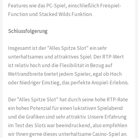
Features wie das PC-Spiel, einschließlich Freispiel-
Function und Stacked Wilds Funktion.
Schlussfolgerung
Insgesamt ist der "Alles Spitze Slot" ein sehr
unterhaltsames und attraktives Spiel. Der RTP-Wert
ist relativ hoch und die Flexibilität in Bezug auf
Wettrandbreite bietet jedem Spieler, egal ob Hoch
oder Niedriger Einstieg, das perfekte Anspiel-Erlebnis.
Der "Alles Spitze Slot" hat durch seine hohe RTP-Rate
ein hohes Potenzial für einen lukrativen Spielabend
und die Grafiken sind sehr attraktiv. Unsere Erfahrung
im Test des Slots war beeindruckend, also empfehlen
wir Ihnen gerne dieses unterhaltsame Casino-Spiel an.