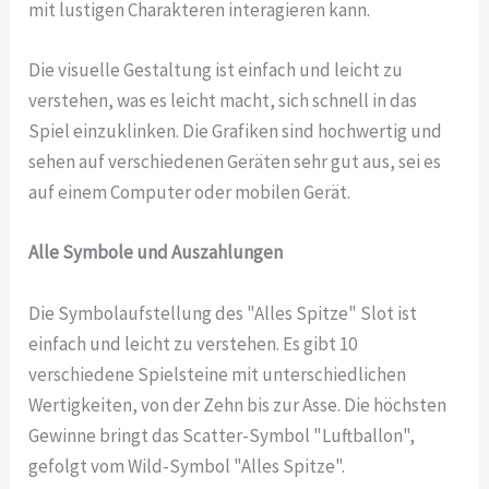
mit lustigen Charakteren interagieren kann.
Die visuelle Gestaltung ist einfach und leicht zu
verstehen, was es leicht macht, sich schnell in das
Spiel einzuklinken. Die Grafiken sind hochwertig und
sehen auf verschiedenen Geräten sehr gut aus, sei es
auf einem Computer oder mobilen Gerät.
Alle Symbole und Auszahlungen
Die Symbolaufstellung des "Alles Spitze" Slot ist
einfach und leicht zu verstehen. Es gibt 10
verschiedene Spielsteine mit unterschiedlichen
Wertigkeiten, von der Zehn bis zur Asse. Die höchsten
Gewinne bringt das Scatter-Symbol "Luftballon",
gefolgt vom Wild-Symbol "Alles Spitze".