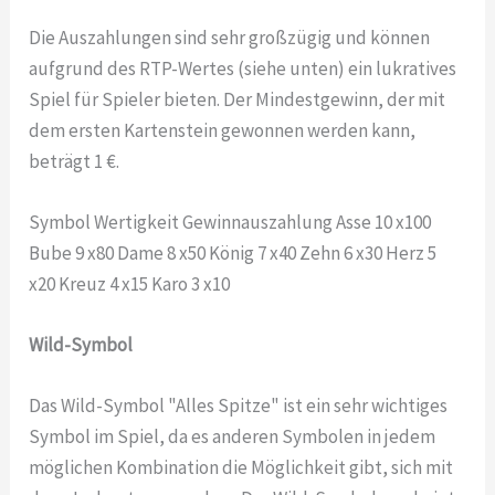
Die Auszahlungen sind sehr großzügig und können
aufgrund des RTP-Wertes (siehe unten) ein lukratives
Spiel für Spieler bieten. Der Mindestgewinn, der mit
dem ersten Kartenstein gewonnen werden kann,
beträgt 1 €.
Symbol Wertigkeit Gewinnauszahlung Asse 10 x100
Bube 9 x80 Dame 8 x50 König 7 x40 Zehn 6 x30 Herz 5
x20 Kreuz 4 x15 Karo 3 x10
Wild-Symbol
Das Wild-Symbol "Alles Spitze" ist ein sehr wichtiges
Symbol im Spiel, da es anderen Symbolen in jedem
möglichen Kombination die Möglichkeit gibt, sich mit