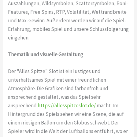
Auszahlungen, Wildsymbolen, Scattersymbolen, Boni-
Features, Free Spins, RTP, Volatilität, Wettrandbreite
und Max-Gewinn. Außerdem werden wir auf die Spiel-
Erfahrung, mobiles Spiel und unsere Schlussfolgerung
eingehen.
Thematik und visuelle Gestaltung
Der "Alles Spitze" Slot ist ein lustiges und
unterhaltsames Spiel mit einer freundlichen
Atmosphäre. Die Grafiken sind farbenfroh und
ansprechend gestaltet, was das Spiel sehr
ansprechend
https://allesspitzeslot.de/
macht. Im
Hintergrund des Spiels sehen wir eine Szene, die auf
einem riesigen Ballon um den Globus schwebt. Der
Spieler wird in die Welt der Luftballons entführt, wo er