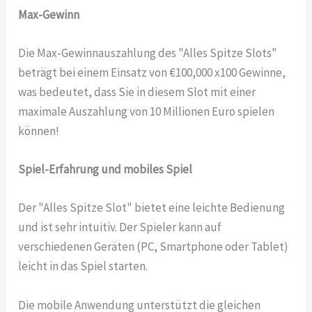
Max-Gewinn
Die Max-Gewinnauszahlung des "Alles Spitze Slots"
beträgt bei einem Einsatz von €100,000 x100 Gewinne,
was bedeutet, dass Sie in diesem Slot mit einer
maximale Auszahlung von 10 Millionen Euro spielen
können!
Spiel-Erfahrung und mobiles Spiel
Der "Alles Spitze Slot" bietet eine leichte Bedienung
und ist sehr intuitiv. Der Spieler kann auf
verschiedenen Geräten (PC, Smartphone oder Tablet)
leicht in das Spiel starten.
Die mobile Anwendung unterstützt die gleichen