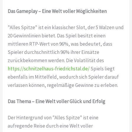
Das Gameplay – Eine Welt voller Möglichkeiten
"Alles Spitze" ist ein klassischer Slot, der 5 Walzen und
20 Gewinnlinien bietet. Das Spiel besitzt einen
mittleren RTP-Wert von 96%, was bedeutet, dass
Spieler durchschnittlich 96% ihrer Einsätze
zurückbekommen werden. Die Volatilität des
https://schnitzelhaus-friedrichstal.de/
Spiels liegt
ebenfalls im Mittelfeld, wodurch sich Spieler darauf
verlassen können, regelmäßige Gewinne zu erleben.
Das Thema – Eine Welt voller Glück und Erfolg
Der Hintergrund von "Alles Spitze" ist eine
aufregende Reise durch eine Welt voller