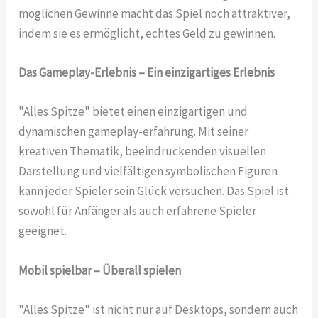
möglichen Gewinne macht das Spiel noch attraktiver,
indem sie es ermöglicht, echtes Geld zu gewinnen.
Das Gameplay-Erlebnis – Ein einzigartiges Erlebnis
"Alles Spitze" bietet einen einzigartigen und
dynamischen gameplay-erfahrung. Mit seiner
kreativen Thematik, beeindruckenden visuellen
Darstellung und vielfältigen symbolischen Figuren
kann jeder Spieler sein Glück versuchen. Das Spiel ist
sowohl für Anfänger als auch erfahrene Spieler
geeignet.
Mobil spielbar – Überall spielen
"Alles Spitze" ist nicht nur auf Desktops, sondern auch