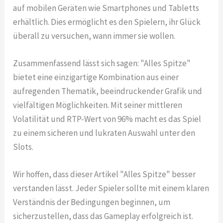
auf mobilen Geräten wie Smartphones und Tabletts
erhältlich. Dies ermöglicht es den Spielern, ihr Glück
überall zu versuchen, wann immer sie wollen.
Zusammenfassend lässt sich sagen: "Alles Spitze"
bietet eine einzigartige Kombination aus einer
aufregenden Thematik, beeindruckender Grafik und
vielfältigen Möglichkeiten. Mit seiner mittleren
Volatilität und RTP-Wert von 96% macht es das Spiel
zu einem sicheren und lukraten Auswahl unter den
Slots.
Wir hoffen, dass dieser Artikel "Alles Spitze" besser
verstanden lässt. Jeder Spieler sollte mit einem klaren
Verständnis der Bedingungen beginnen, um
sicherzustellen, dass das Gameplay erfolgreich ist.