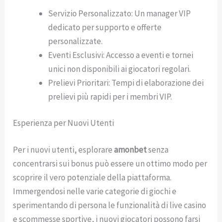
Servizio Personalizzato: Un manager VIP
dedicato per supporto e offerte
personalizzate.
Eventi Esclusivi: Accesso a eventi e tornei
unici non disponibili ai giocatori regolari.
Prelievi Prioritari: Tempi di elaborazione dei
prelievi più rapidi per i membri VIP.
Esperienza per Nuovi Utenti
Per i nuovi utenti, esplorare
amonbet
senza
concentrarsi sui bonus può essere un ottimo modo per
scoprire il vero potenziale della piattaforma.
Immergendosi nelle varie categorie di giochi e
sperimentando di persona le funzionalità di live casino
e scommesse sportive, i nuovi giocatori possono farsi