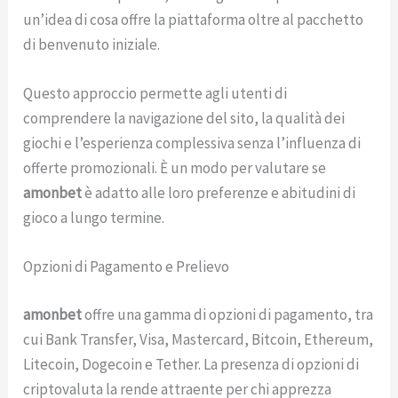
un’idea di cosa offre la piattaforma oltre al pacchetto
di benvenuto iniziale.
Questo approccio permette agli utenti di
comprendere la navigazione del sito, la qualità dei
giochi e l’esperienza complessiva senza l’influenza di
offerte promozionali. È un modo per valutare se
amonbet
è adatto alle loro preferenze e abitudini di
gioco a lungo termine.
Opzioni di Pagamento e Prelievo
amonbet
offre una gamma di opzioni di pagamento, tra
cui Bank Transfer, Visa, Mastercard, Bitcoin, Ethereum,
Litecoin, Dogecoin e Tether. La presenza di opzioni di
criptovaluta la rende attraente per chi apprezza