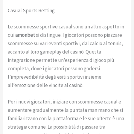
Casual Sports Betting
Le scommesse sportive casual sono un altro aspetto in
cui
amonbet
si distingue. I giocatori possono piazzare
scommesse su vari eventi sportivi, dal calcio al tennis,
accanto al loro gameplay del casinò. Questa
integrazione permette un’esperienza di gioco più
completa, dove i giocatori possono godersi
l’imprevedibilità degli esiti sportivi insieme
all’emozione delle vincite al casinò.
Per i nuovi giocatori, iniziare con scommesse casual e
aumentare gradualmente la puntata man mano che si
familiarizzano con la piattaforma e le sue offerte è una
strategia comune. La possibilità di passare tra