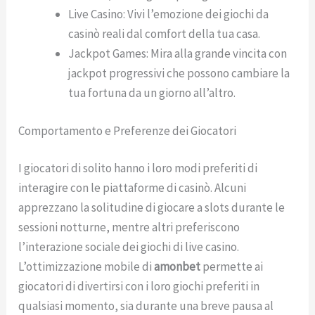
Live Casino: Vivi l’emozione dei giochi da
casinò reali dal comfort della tua casa.
Jackpot Games: Mira alla grande vincita con
jackpot progressivi che possono cambiare la
tua fortuna da un giorno all’altro.
Comportamento e Preferenze dei Giocatori
I giocatori di solito hanno i loro modi preferiti di
interagire con le piattaforme di casinò. Alcuni
apprezzano la solitudine di giocare a slots durante le
sessioni notturne, mentre altri preferiscono
l’interazione sociale dei giochi di live casino.
L’ottimizzazione mobile di
amonbet
permette ai
giocatori di divertirsi con i loro giochi preferiti in
qualsiasi momento, sia durante una breve pausa al