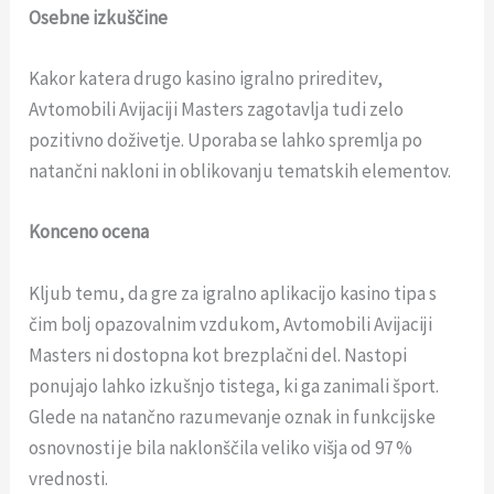
Osebne izkuščine
Kakor katera drugo kasino igralno prireditev,
Avtomobili Avijaciji Masters zagotavlja tudi zelo
pozitivno doživetje. Uporaba se lahko spremlja po
natančni nakloni in oblikovanju tematskih elementov.
Konceno ocena
Kljub temu, da gre za igralno aplikacijo kasino tipa s
čim bolj opazovalnim vzdukom, Avtomobili Avijaciji
Masters ni dostopna kot brezplačni del. Nastopi
ponujajo lahko izkušnjo tistega, ki ga zanimali šport.
Glede na natančno razumevanje oznak in funkcijske
osnovnosti je bila naklonščila veliko višja od 97 %
vrednosti.