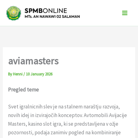
Skip
to
content
aviamasters
By
Henni
/
10 January 2026
Pregled teme
Svet igralnicnih slev je na stalnem naraštju razvoja,
novih idej in izvirajočih konceptov. Avtomobili Avijacije
Masters, kasino slot igra, ki se predstavljena v ožje
pozornosti, podaja zanimiv pogled na kombiniranje