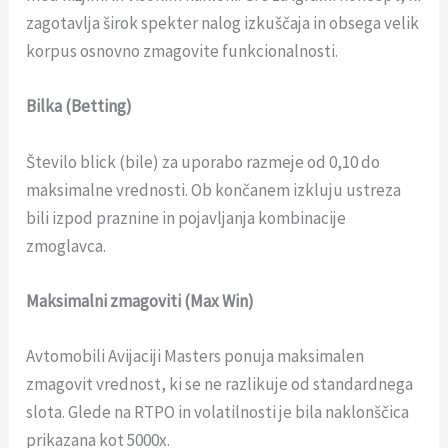
zagotavlja širok spekter nalog izkuščaja in obsega velik
korpus osnovno zmagovite funkcionalnosti.
Bilka (Betting)
Število blick (bile) za uporabo razmeje od 0,10 do
maksimalne vrednosti. Ob končanem izkluju ustreza
bili izpod praznine in pojavljanja kombinacije
zmoglavca.
Maksimalni zmagoviti (Max Win)
Avtomobili Avijaciji Masters ponuja maksimalen
zmagovit vrednost, ki se ne razlikuje od standardnega
slota. Glede na RTPO in volatilnosti je bila naklonščica
prikazana kot 5000x.