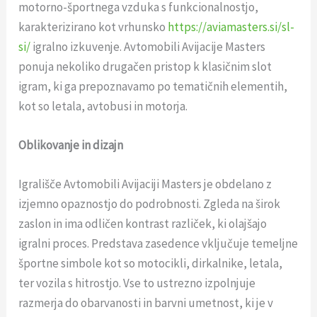
motorno-športnega vzduka s funkcionalnostjo,
karakterizirano kot vrhunsko
https://aviamasters.si/sl-
si/
igralno izkuvenje. Avtomobili Avijacije Masters
ponuja nekoliko drugačen pristop k klasičnim slot
igram, ki ga prepoznavamo po tematičnih elementih,
kot so letala, avtobusi in motorja.
Oblikovanje in dizajn
Igrališče Avtomobili Avijaciji Masters je obdelano z
izjemno opaznostjo do podrobnosti. Zgleda na širok
zaslon in ima odličen kontrast različek, ki olajšajo
igralni proces. Predstava zasedence vključuje temeljne
športne simbole kot so motocikli, dirkalnike, letala,
ter vozila s hitrostjo. Vse to ustrezno izpolnjuje
razmerja do obarvanosti in barvni umetnost, ki je v