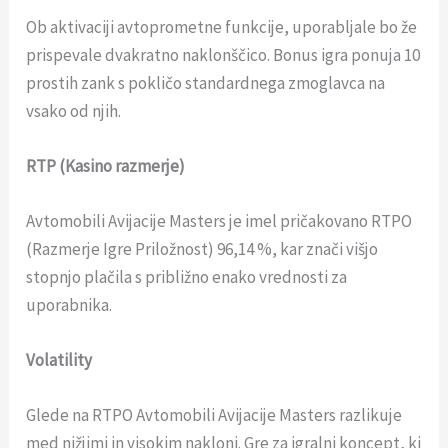
Ob aktivaciji avtoprometne funkcije, uporabljale bo že
prispevale dvakratno naklonščico. Bonus igra ponuja 10
prostih zank s pokličo standardnega zmoglavca na
vsako od njih.
RTP (Kasino razmerje)
Avtomobili Avijacije Masters je imel pričakovano RTPO
(Razmerje Igre Priložnost) 96,14 %, kar znači višjo
stopnjo plačila s približno enako vrednosti za
uporabnika.
Volatility
Glede na RTPO Avtomobili Avijacije Masters razlikuje
med nižjimi in visokim nakloni. Gre za igralni koncept, ki