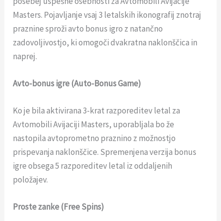
posebej uspešne osebnosti za Avtomobili Avijacije
Masters. Pojavljanje vsaj 3 letalskih ikonografij znotraj
praznine sproži avto bonus igro z natančno
zadovoljivostjo, ki omogoči dvakratna naklonščica in
naprej.
Avto-bonus igre (Auto-Bonus Game)
Ko je bila aktivirana 3-krat razporeditev letal za
Avtomobili Avijaciji Masters, uporabljala bo že
nastopila avtoprometno praznino z možnostjo
prispevanja naklonščice. Spremenjena verzija bonus
igre obsega 5 razporeditev letal iz oddaljenih
položajev.
Proste zanke (Free Spins)