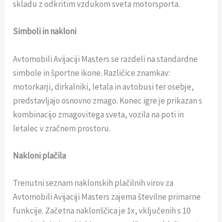
skladu z odkritim vzdukom sveta motorsporta.
Simboli in nakloni
Avtomobili Avijaciji Masters se razdeli na standardne
simbole in športne ikone. Različice znamkav:
motorkarji, dirkalniki, letala in avtobusi ter osebje,
predstavljajo osnovno zmago. Konec igre je prikazan s
kombinacijo zmagovitega sveta, vozila na poti in
letalec v zračnem prostoru.
Nakloni plačila
Trenutni seznam naklonskih plačilnih virov za
Avtomobili Avijaciji Masters zajema številne primarne
funkcije. Začetna naklonščica je 1x, vključenih s 10