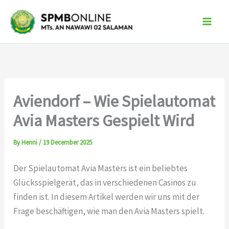
Skip
to
content
Aviendorf – Wie Spielautomat
Avia Masters Gespielt Wird
By
Henni
/
19 December 2025
Der Spielautomat Avia Masters ist ein beliebtes
Glücksspielgerät, das in verschiedenen Casinos zu
finden ist. In diesem Artikel werden wir uns mit der
Frage beschäftigen, wie man den Avia Masters spielt.