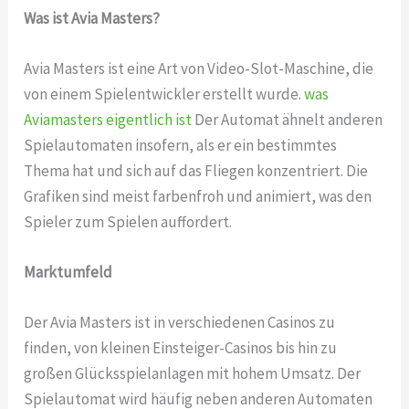
Was ist Avia Masters?
Avia Masters ist eine Art von Video-Slot-Maschine, die
von einem Spielentwickler erstellt wurde.
was
Aviamasters eigentlich ist
Der Automat ähnelt anderen
Spielautomaten insofern, als er ein bestimmtes
Thema hat und sich auf das Fliegen konzentriert. Die
Grafiken sind meist farbenfroh und animiert, was den
Spieler zum Spielen auffordert.
Marktumfeld
Der Avia Masters ist in verschiedenen Casinos zu
finden, von kleinen Einsteiger-Casinos bis hin zu
großen Glücksspielanlagen mit hohem Umsatz. Der
Spielautomat wird häufig neben anderen Automaten