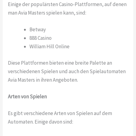
Einige der populärsten Casino-Plattformen, auf denen
man Avia Masters spielen kann, sind:
Betway
888 Casino
William Hill Online
Diese Plattformen bieten eine breite Palette an
verschiedenen Spielen und auch den Spielautomaten
Avia Masters in ihren Angeboten.
Arten von Spielen
Es gibt verschiedene Arten von Spielen auf dem
Automaten. Einige davon sind: