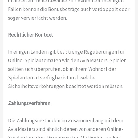
Chancen auf hohe Gewinne zu bekommen. In einigen
Fällen können die Bonusbeträge auch verdoppelt oder
sogar vervierfacht werden.
Rechtlicher Kontext
In einigen Ländern gibt es strenge Regulierungen für
Online-Spielautomaten wie den Avia Masters. Spieler
sollten sich überprüfen, ob in ihrem Wohnort der
Spielautomat verfügbar ist und welche
Sicherheitsvorkehrungen beachtet werden müssen.
Zahlungsverfahren
Die Zahlungsmethoden im Zusammenhang mit dem
Avia Masters sind ähnlich denen von anderen Online-
Spielautomaten. Die gängigsten Methoden zur Ein-