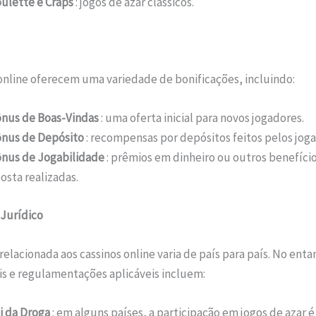
ulette e Craps
: jogos de azar clássicos.
online oferecem uma variedade de bonificações, incluindo:
nus de Boas-Vindas
: uma oferta inicial para novos jogadores.
nus de Depósito
: recompensas por depósitos feitos pelos joga
nus de Jogabilidade
: prêmios em dinheiro ou outros benefício
osta realizadas.
Jurídico
 relacionada aos cassinos online varia de país para país. No enta
eis e regulamentações aplicáveis incluem:
i da Droga
: em alguns países, a participação em jogos de azar 