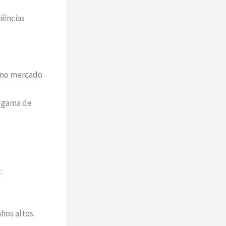
iências
a no mercado
a gama de
:
hos altos.