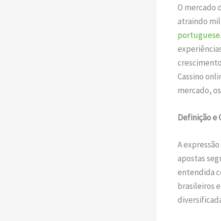
O mercado de
atraindo mi
portuguese.
experiências
crescimento
Cassino onl
mercado, os 
Definição e 
A expressão
apostas segu
entendida c
brasileiros 
diversificada