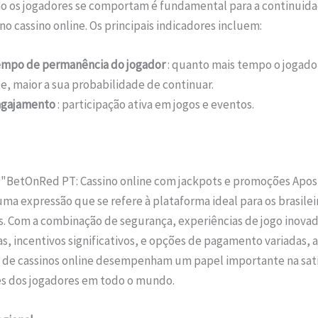
o os jogadores se comportam é fundamental para a continuid
no cassino online. Os principais indicadores incluem:
mpo de permanência do jogador
: quanto mais tempo o jogador
te, maior a sua probabilidade de continuar.
ngajamento
: participação ativa em jogos e eventos.
"BetOnRed PT: Cassino online com jackpots e promoções Apos
ma expressão que se refere à plataforma ideal para os brasilei
. Com a combinação de segurança, experiências de jogo inovad
as, incentivos significativos, e opções de pagamento variadas, a
 de cassinos online desempenham um papel importante na sati
s dos jogadores em todo o mundo.