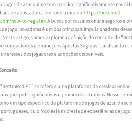
 jogos de azar online tem crescido significativamente nos últ
lhões de apostadores em todo o mundo.
https://betonred-
com/how-to-register/
A busca por cassinos online seguros e o
 de jogo inovadoras é um dos principais impulsionadores dess
. Neste artigo, vamos explorar a definição do conceito de "Be
ine com jackpots e promoções Apostas Seguras", analisando o 
interesses dos jogadores e as opções disponíveis.
Conceito
 "BetOnRed PT" se refere a uma plataforma de cassinos online
ras, jackpots significativos e promoções atrativas. Nesse sent
omo um tipo específico de plataforma de jogos de azar, direci
e portugueses, cujo foco está na oferta de experiências de jogo
s.