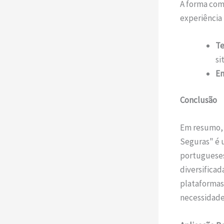
A forma com
experiência 
Te
si
E
Conclusão
Em resumo, 
Seguras" é u
portugueses
diversificad
plataformas
necessidade