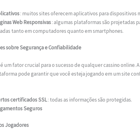
licativos
: muitos sites oferecem aplicativos para dispositivos 
ginas Web Responsivas
: algumas plataformas são projetadas p
adas tanto em computadores quanto em smartphones.
es sobre Segurança e Confiabilidade
é um fator crucial para o sucesso de qualquer cassino online. A
taforma pode garantir que você esteja jogando em um site conf
rtos certificados SSL
: todas as informações são protegidas.
gamentos Seguros
os Jogadores