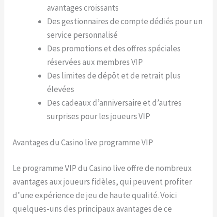
avantages croissants
Des gestionnaires de compte dédiés pour un
service personnalisé
Des promotions et des offres spéciales
réservées aux membres VIP
Des limites de dépôt et de retrait plus
élevées
Des cadeaux d’anniversaire et d’autres
surprises pour les joueurs VIP
Avantages du Casino live programme VIP
Le programme VIP du Casino live offre de nombreux
avantages aux joueurs fidèles, qui peuvent profiter
d’une expérience de jeu de haute qualité. Voici
quelques-uns des principaux avantages de ce