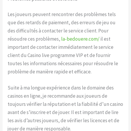
Les joueurs peuvent rencontrer des problèmes tels
que des retards de paiement, des erreurs de jeu ou
des difficultés à contacter le service client. Pour
résoudre ces problèmes,
la-bedouere.com/
il est
important de contacter immédiatement le service
client du Casino live programme VIP et de fournir
toutes les informations nécessaires pour résoudre le
problème de manière rapide et efficace.
Suite à ma longue expérience dans le domaine des
casinos en ligne, je recommande aux joueurs de
toujours vérifier la réputation et la fiabilité d’un casino
avant de s’inscrire et de jouer. Il est important de lire
les avis d’autres joueurs, de vérifier les licences et de
jouer de manière responsable.