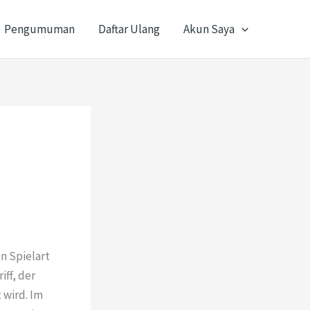
Pengumuman
Daftar Ulang
Akun Saya
n Spielart
iff, der
 wird. Im