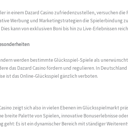
ler in einem Dazard Casino zufriedenzustellen, versuchen die 
ative Werbung und Marketingstrategien die Spielerbindung z
Dies kann von exklusiven Boni bis hin zu Live-Erlebnissen reich
esonderheiten
Ländern werden bestimmte Glücksspiel-Spiele als unerwünsch
ere das Dazard Casino fördern und regulieren. In Deutschland
se ist das Online-Glücksspiel gänzlich verboten.
asino zeigt sich also in vielen Ebenen im Glücksspielmarkt präs
e breite Palette von Spielen, innovative Bonuserlebnisse oder
g geht: Es ist ein dynamischer Bereich mit ständiger Weiteren