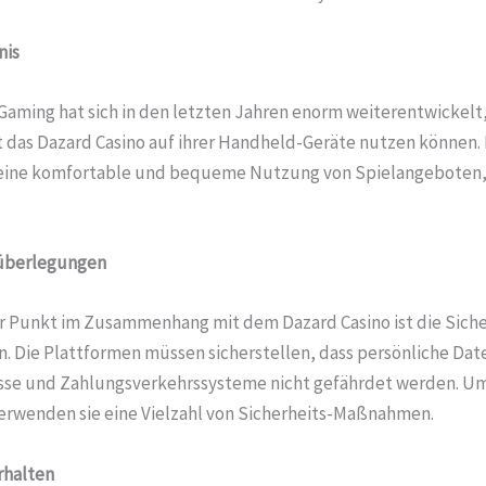
nis
Gaming hat sich in den letzten Jahren enorm weiterentwickelt
t das Dazard Casino auf ihrer Handheld-Geräte nutzen können. 
eine komfortable und bequeme Nutzung von Spielangeboten
.
süberlegungen
er Punkt im Zusammenhang mit dem Dazard Casino ist die Siche
. Die Plattformen müssen sicherstellen, dass persönliche Dat
se und Zahlungsverkehrssysteme nicht gefährdet werden. Um
verwenden sie eine Vielzahl von Sicherheits-Maßnahmen.
rhalten