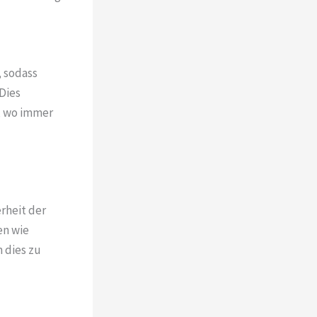
, sodass
Dies
, wo immer
rheit der
en wie
 dies zu