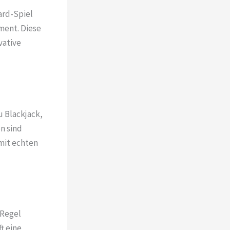
ard-Spiel
nment. Diese
vative
u Blackjack,
n sind
mit echten
 Regel
t eine