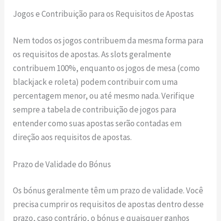
Jogos e Contribuição para os Requisitos de Apostas
Nem todos os jogos contribuem da mesma forma para
os requisitos de apostas. As slots geralmente
contribuem 100%, enquanto os jogos de mesa (como
blackjack e roleta) podem contribuir com uma
percentagem menor, ou até mesmo nada. Verifique
sempre a tabela de contribuição de jogos para
entender como suas apostas serão contadas em
direção aos requisitos de apostas.
Prazo de Validade do Bónus
Os bónus geralmente têm um prazo de validade. Você
precisa cumprir os requisitos de apostas dentro desse
prazo, caso contrário, o bónus e quaisquer ganhos