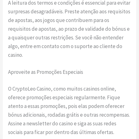
A leitura dos termos e condições é essencial para evitar
surpresas desagradáveis. Preste atenção aos requisitos
de apostas, aos jogos que contribuem para os
requisitos de apostas, ao prazo de validade do bónus e
a quaisquer outras restrições. Se você não entender
algo, entre em contato com o suporte ao cliente do
casino.
Aproveite as Promoções Especiais
O CryptoLeo Casino, como muitos casinos online,
oferece promoções especiais regularmente. Fique
atento a essas promoções, pois elas podem oferecer
bónus adicionais, rodadas grátis e outras recompensas.
Assine a newsletter do casino e siga as suas redes
sociais para ficar por dentro das últimas ofertas.