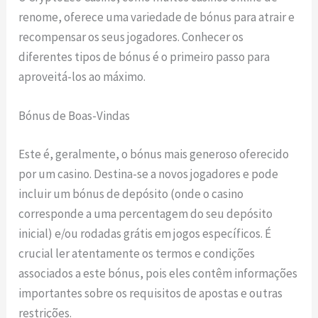
renome, oferece uma variedade de bónus para atrair e
recompensar os seus jogadores. Conhecer os
diferentes tipos de bónus é o primeiro passo para
aproveitá-los ao máximo.
Bónus de Boas-Vindas
Este é, geralmente, o bónus mais generoso oferecido
por um casino. Destina-se a novos jogadores e pode
incluir um bónus de depósito (onde o casino
corresponde a uma percentagem do seu depósito
inicial) e/ou rodadas grátis em jogos específicos. É
crucial ler atentamente os termos e condições
associados a este bónus, pois eles contêm informações
importantes sobre os requisitos de apostas e outras
restrições.