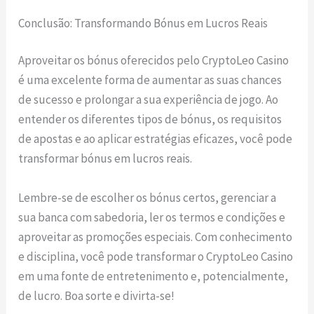
Conclusão: Transformando Bónus em Lucros Reais
Aproveitar os bónus oferecidos pelo CryptoLeo Casino
é uma excelente forma de aumentar as suas chances
de sucesso e prolongar a sua experiência de jogo. Ao
entender os diferentes tipos de bónus, os requisitos
de apostas e ao aplicar estratégias eficazes, você pode
transformar bónus em lucros reais.
Lembre-se de escolher os bónus certos, gerenciar a
sua banca com sabedoria, ler os termos e condições e
aproveitar as promoções especiais. Com conhecimento
e disciplina, você pode transformar o CryptoLeo Casino
em uma fonte de entretenimento e, potencialmente,
de lucro. Boa sorte e divirta-se!