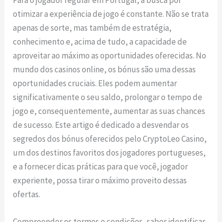
Para o jogador regular em Portugal, a busca por
otimizar a experiência de jogo é constante. Não se trata
apenas de sorte, mas também de estratégia,
conhecimento e, acima de tudo, a capacidade de
aproveitar ao máximo as oportunidades oferecidas. No
mundo dos casinos online, os bónus são uma dessas
oportunidades cruciais. Eles podem aumentar
significativamente o seu saldo, prolongar o tempo de
jogo e, consequentemente, aumentar as suas chances
de sucesso. Este artigo é dedicado a desvendar os
segredos dos bónus oferecidos pelo CryptoLeo Casino,
um dos destinos favoritos dos jogadores portugueses,
e a fornecer dicas práticas para que você, jogador
experiente, possa tirar o máximo proveito dessas
ofertas.
Compreender os termos e condições, saber identificar