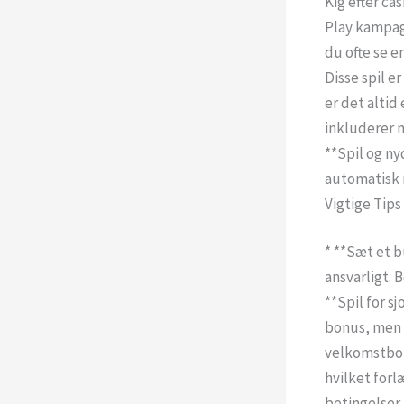
Kig efter ca
Play kampagn
du ofte se e
Disse spil e
er det altid
inkluderer m
**Spil og ny
automatisk 
Vigtige Tips
* **Sæt et b
ansvarligt. B
**Spil for s
bonus, men i
velkomstbonu
hvilket forl
betingelser 