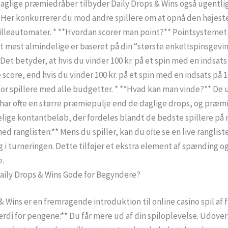
aglige præmiedråber tilbyder Daily Drops & Wins også ugentli
 Her konkurrerer du mod andre spillere om at opnå den højest
illeautomater. * **Hvordan scorer man point?** Pointsystemet 
t mest almindelige er baseret på din “største enkeltspinsgevin
 Det betyder, at hvis du vinder 100 kr. på et spin med en indsats p
 score, end hvis du vinder 100 kr. på et spin med en indsats på 1
 for spillere med alle budgetter. * **Hvad kan man vinde?** De 
 har ofte en større præmiepulje end de daglige drops, og præm
ige kontantbeløb, der fordeles blandt de bedste spillere på r
ed ranglisten:** Mens du spiller, kan du ofte se en live rangliste
g i turneringen. Dette tilføjer et ekstra element af spænding o
.
Daily Drops & Wins Gode for Begyndere?
& Wins er en fremragende introduktion til online casino spil af 
ærdi for pengene:** Du får mere ud af din spiloplevelse. Udover