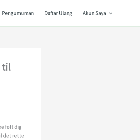
Pengumuman
Daftar Ulang
Akun Saya
til
e følt dig
l det rette