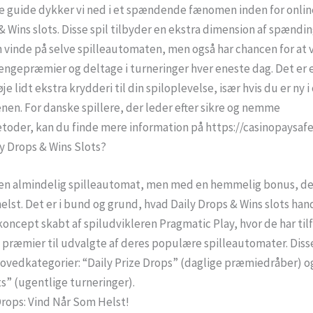
e guide dykker vi ned i et spændende fænomen inden for online
& Wins slots. Disse spil tilbyder en ekstra dimension af spændi
 vinde på selve spilleautomaten, men også har chancen for at 
engepræmier og deltage i turneringer hver eneste dag. Det er e
je lidt ekstra krydderi til din spiloplevelse, især hvis du er ny i
nen. For danske spillere, der leder efter sikre og nemme
toder, kan du finde mere information på https://casinopaysafe
y Drops & Wins Slots?
g en almindelig spilleautomat, men med en hemmelig bonus, d
elst. Det er i bund og grund, hvad Daily Drops & Wins slots han
koncept skabt af spiludvikleren Pragmatic Play, hvor de har tilf
f præmier til udvalgte af deres populære spilleautomater. Dis
hovedkategorier: “Daily Prize Drops” (daglige præmiedråber) 
” (ugentlige turneringer).
Drops: Vind Når Som Helst!