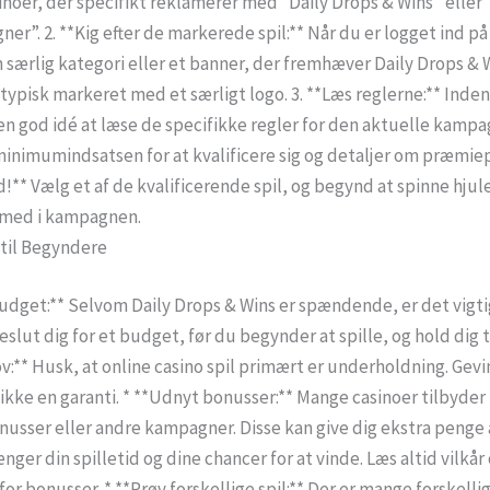
sinoer, der specifikt reklamerer med “Daily Drops & Wins” eller
er”. 2. **Kig efter de markerede spil:** Når du er logget ind på 
n særlig kategori eller et banner, der fremhæver Daily Drops & W
r typisk markeret med et særligt logo. 3. **Læs reglerne:** Inden
 en god idé at læse de specifikke regler for den aktuelle kamp
inimumindsatsen for at kvalificere sig og detaljer om præmiepu
d!** Vælg et af de kvalificerende spil, og begynd at spinne hjul
med i kampagnen.
 til Begyndere
udget:** Selvom Daily Drops & Wins er spændende, er det vigtig
eslut dig for et budget, før du begynder at spille, og hold dig ti
jov:** Husk, at online casino spil primært er underholdning. Gevi
kke en garanti. * **Udnyt bonusser:** Mange casinoer tilbyder
sser eller andre kampagner. Disse kan give dig ekstra penge at
ænger din spilletid og dine chancer for at vinde. Læs altid vilkår
for bonusser. * **Prøv forskellige spil:** Der er mange forskelli