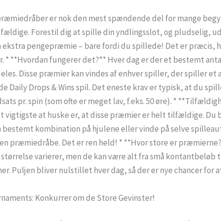
præmiedråber er nok den mest spændende del for mange begy
lfældige. Forestil dig at spille din yndlingsslot, og pludselig, ud
 ekstra pengepræmie – bare fordi du spillede! Det er præcis, h
r. * **Hvordan fungerer det?** Hver dag er der et bestemt ant
eles. Disse præmier kan vindes af enhver spiller, der spiller et 
de Daily Drops & Wins spil. Det eneste krav er typisk, at du spill
ts pr. spin (som ofte er meget lav, f.eks. 50 øre). * **Tilfældig
t vigtigste at huske er, at disse præmier er helt tilfældige. Du
 bestemt kombination på hjulene eller vinde på selve spillea
en præmiedråbe. Det er ren held! * **Hvor store er præmierne
tørrelse varierer, men de kan være alt fra små kontantbeløb t
r. Puljen bliver nulstillet hver dag, så der er nye chancer for a
naments: Konkurrer om de Store Gevinster!