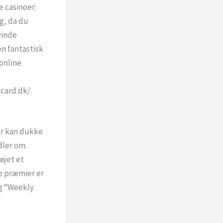
 casinoer:
ng, da du
vinde
n fantastisk
 online
card.dk/.
er kan dukke
dler om.
øjet et
se præmier er
og “Weekly