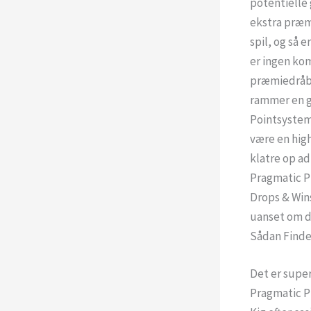
potentielle 
ekstra præmi
spil, og så
er ingen kom
præmiedråbe
rammer en ge
Pointsysteme
være en high
klatre op ad
Pragmatic Pl
Drops & Wins
uanset om du
Sådan Finder
Det er super
Pragmatic Pl