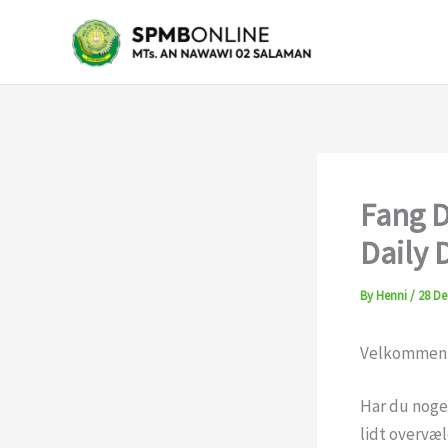
Skip
to
content
Fang D
Daily 
By
Henni
/
28 De
Velkommen t
Har du noge
lidt overvæl