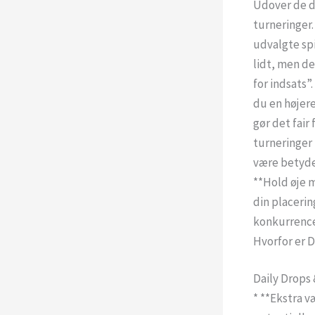
Udover de d
turneringer.
udvalgte sp
lidt, men de
for indsats”.
du en højere
gør det fair
turneringer
være betydel
**Hold øje m
din placerin
konkurrence
Hvorfor er 
Daily Drops 
* **Ekstra v