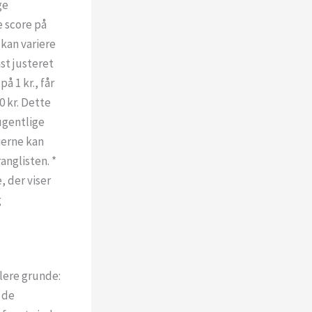
ge
e score på
kan variere
st justeret
å 1 kr., får
0 kr. Dette
ugentlige
ierne kan
anglisten. *
, der viser
g
flere grunde:
 de