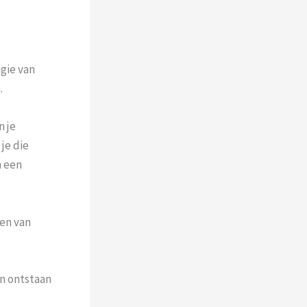
agie van
.
 je
je die
n een
gen van
en ontstaan