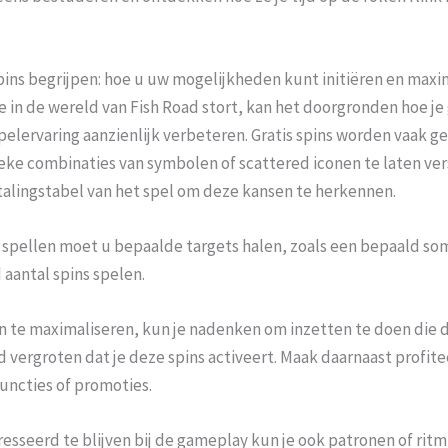
pins begrijpen: hoe u uw mogelijkheden kunt initiëren en maxi
e in de wereld van Fish Road stort, kan het doorgronden hoe je 
 spelervaring aanzienlijk verbeteren. Gratis spins worden vaak g
eke combinaties van symbolen of scattered iconen te laten ver
talingstabel van het spel om deze kansen te herkennen.
 spellen moet u bepaalde targets halen, zoals een bepaald som
aantal spins spelen.
n te maximaliseren, kun je nadenken om inzetten te doen die 
 vergroten dat je deze spins activeert. Maak daarnaast profite
uncties of promoties.
esseerd te blijven bij de gameplay kun je ook patronen of ritm