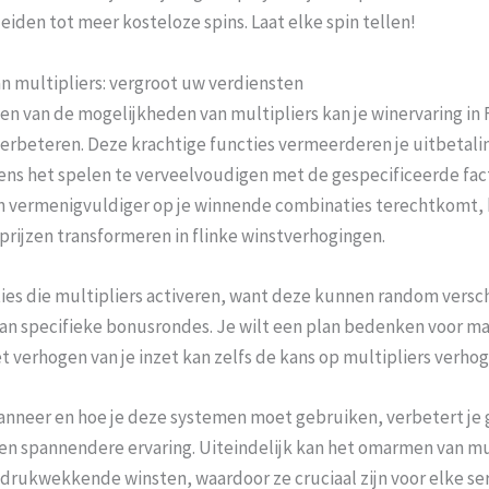
eiden tot meer kosteloze spins. Laat elke spin tellen!
n multipliers: vergroot uw verdiensten
n van de mogelijkheden van multipliers kan je winervaring in 
verbeteren. Deze krachtige functies vermeerderen je uitbetali
dens het spelen te verveelvoudigen met de gespecificeerde fac
 vermenigvuldiger op je winnende combinaties terechtkomt, 
rijzen transformeren in flinke winstverhogingen.
ies die multipliers activeren, want deze kunnen random verschi
an specifieke bonusrondes. Je wilt een plan bedenken voor m
t verhogen van je inzet kan zelfs de kans op multipliers verhog
anneer en hoe je deze systemen moet gebruiken, verbetert je
en spannendere ervaring. Uiteindelijk kan het omarmen van mu
ndrukwekkende winsten, waardoor ze cruciaal zijn voor elke se