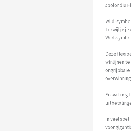
speler die F
Wild-symbol
Terwijl je j
Wild-symbol
Deze flexib
winlijnen te
ongrijpbare 
overwinning
En wat nog b
uitbetalinge
In veel spel
voor giganti