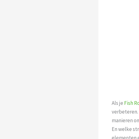
Als je
Fish R
verbeteren.
manieren om 
En welke st
elementen e