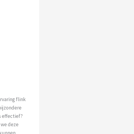
varing flink
bijzondere
 effectief?
n we deze
 kunnen