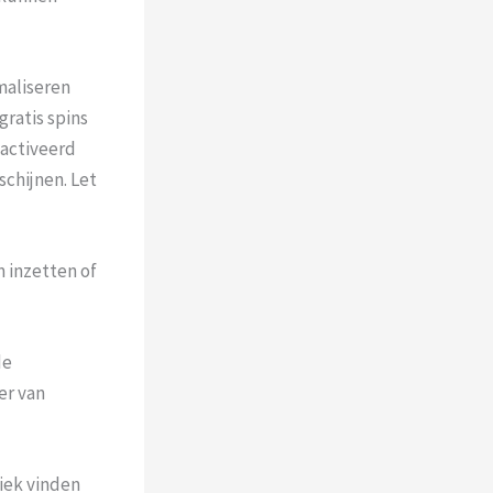
maliseren
gratis spins
eactiveerd
schijnen. Let
 inzetten of
de
er van
iek vinden