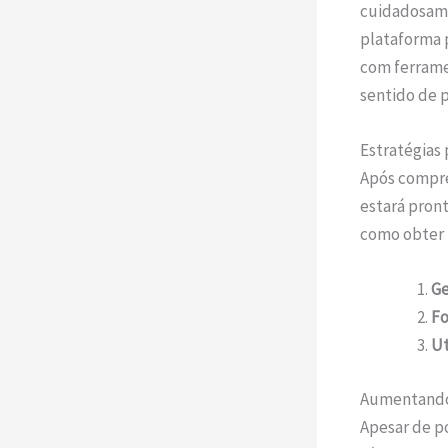
cuidadosame
plataforma 
com ferrame
sentido de p
Estratégias 
Após compre
estará pron
como obter 
Ge
Fo
Ut
Aumentando 
Apesar de po