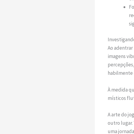
Fo
re
si
Investigando
Ao adentrar 
imagens vib
percepções,
habilmente d
À medida qu
místicos fl
A arte do jo
outro lugar
uma jornada