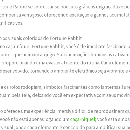
rtune Rabbit se sobressai-se por suas gráficos engraçadas e po
compensa vantajoso, oferecendo excitação e ganhos acumulat
gnificativos.
 os visuais coloridos de Fortune Rabbit
no caça-níquel Fortune Rabbit, você é de imediato fascinado 
rantes que animam ao jogo. Suas animações luminosos cativam
 proporcionando uma evasão atraente do rotina. Cada element
esenvolvido, tornando o ambiente eletrônico seja vibrante e 
e os rolos rodopiam, símbolos fascinantes como lanternas áure
utuam pela tela, deixando você em expectativa com seus movi
go oferece uma experiência imersiva difícil de reproduzir em q
. Você não está apenas jogando um
caça-níquel
; você está emb
 visual, onde cada elemento é concebido para amplificar sua 