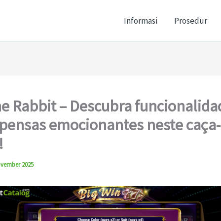
Informasi
Prosedur
e Rabbit – Descubra funcionalida
pensas emocionantes neste caça-
!
ovember 2025