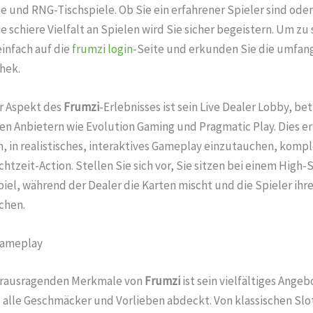
e und RNG-Tischspiele. Ob Sie ein erfahrener Spieler sind oder
e schiere Vielfalt an Spielen wird Sie sicher begeistern. Um zu 
einfach auf die
frumzi login
-Seite und erkunden Sie die umfan
hek.
er Aspekt des
Frumzi
-Erlebnisses ist sein Live Dealer Lobby, be
n Anbietern wie Evolution Gaming und Pragmatic Play. Dies er
, in realistisches, interaktives Gameplay einzutauchen, kompl
htzeit-Action. Stellen Sie sich vor, Sie sitzen bei einem High-
iel, während der Dealer die Karten mischt und die Spieler ihre
chen.
 Gameplay
erausragenden Merkmale von
Frumzi
ist sein vielfältiges Angeb
 alle Geschmäcker und Vorlieben abdeckt. Von klassischen Slot