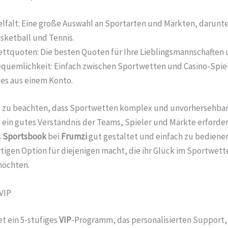
elfalt: Eine große Auswahl an Sportarten und Märkten, darunte
sketball und Tennis.
ttquoten: Die besten Quoten für Ihre Lieblingsmannschaften u
quemlichkeit: Einfach zwischen Sportwetten und Casino-Spie
les aus einem Konto.
ch zu beachten, dass Sportwetten komplex und unvorhersehbar
ein gutes Verständnis der Teams, Spieler und Märkte erforder
s
Sportsbook
bei
Frumzi
gut gestaltet und einfach zu bedienen
tigen Option für diejenigen macht, die ihr Glück im Sportwett
möchten.
VIP
t ein 5-stufiges
VIP
-Programm, das personalisierten Support, 