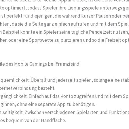
te optimiert, sodass Spieler ihre Lieblingsspiele unterwegs g
 ist perfekt für diejenigen, die während kurzer Pausen oder b
hten, da sie die Seite ganz einfach aufrufen und mit dem Spie
Beispiel könnte ein Spieler seine tägliche Pendelzeit nutzen,
hen oder eine Sportwette zu platzieren und so die Freizeit op
ile des Mobile Gamings bei
Frumzi
sind:
quemlichkeit: Überall und jederzeit spielen, solange eine stab
ternetverbindung besteht.
gänglichkeit: Einfach auf das Konto zugreifen und mit dem Sp
ginnen, ohne eine separate App zu benötigen.
elseitigkeit: Zwischen verschiedenen Spielarten und Funktion
les bequem von der Handfläche.