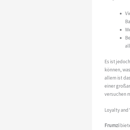
Vi
Ba
We
Be
al
Es ist jedo
können, was 
allem ist da
einer großar
versuchen 
Loyalty and 
Frumzi
biete