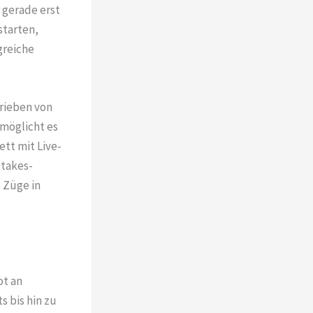
 gerade erst
starten,
greiche
trieben von
möglicht es
ett mit Live-
Stakes-
 Züge in
ot an
s bis hin zu