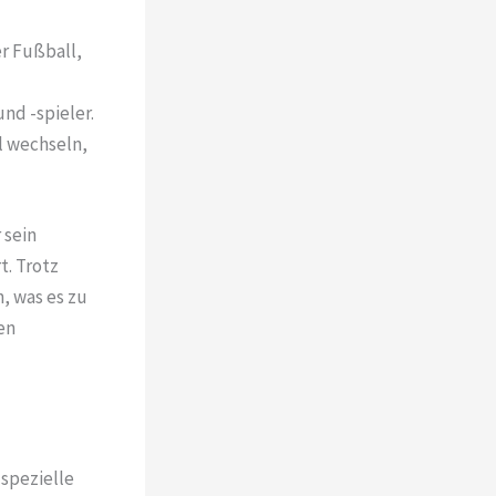
r Fußball,
nd -spieler.
l wechseln,
 sein
t. Trotz
, was es zu
en
spezielle