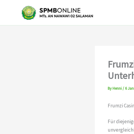
Skip
to
content
Frumzi
Unterh
By
Henni
/
6 Jan
Frumzi Casi
Für diejeni
unvergleichl