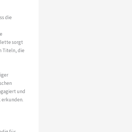
ss die
e
lette sorgt
 Titeln, die
iger
ischen
ngagiert und
k erkunden.
ndig für