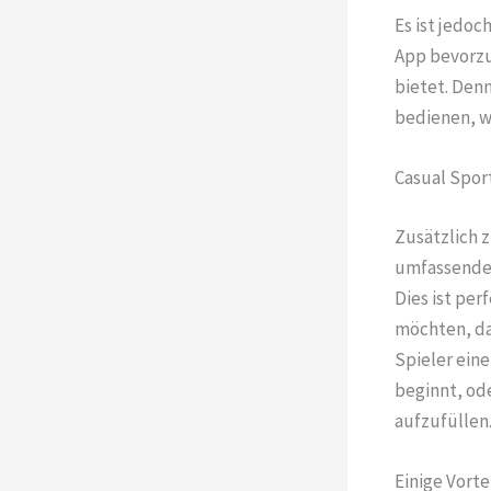
Es ist jedoc
App bevorzu
bietet. Denn
bedienen, w
Casual Spor
Zusätzlich 
umfassend
Dies ist per
möchten, da
Spieler eine
beginnt, od
aufzufüllen
Einige Vorte