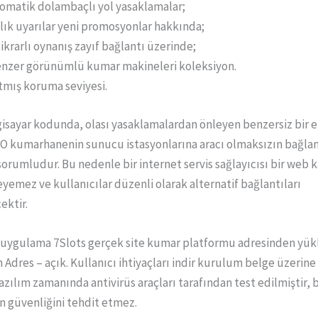
omatik dolambaçlı yol yasaklamalar;
lık uyarılar yeni promosyonlar hakkında;
tikrarlı oynanış zayıf bağlantı üzerinde;
nzer görünümlü kumar makineleri koleksiyon.
tmış koruma seviyesi.
gisayar kodunda, olası yasaklamalardan önleyen benzersiz bir e
O kumarhanenin sunucu istasyonlarına aracı olmaksızın bağlan
rumludur. Bu nedenle bir internet servis sağlayıcısı bir web 
leyemez ve kullanıcılar düzenli olarak alternatif bağlantıları
ktir.
 uygulama 7Slots gerçek site kumar platformu adresinden yükl
 Adres – açık. Kullanıcı ihtiyaçları indir kurulum belge üzerin
zılım zamanında antivirüs araçları tarafından test edilmiştir, 
n güvenliğini tehdit etmez.