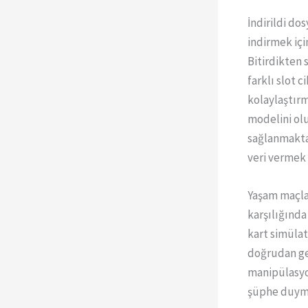
İndirildi do
indirmek içi
Bitirdikten
farklı slot
kolaylaştırm
modelini ol
sağlanmaktad
veri vermek 
Yaşam maçla
karşılığında
kart simülat
doğrudan ge
manipülasyo
şüphe duyma