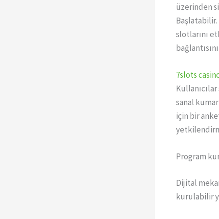
üzerinden si
Başlatabilir
slotlarını et
bağlantısını
7slots casin
Kullanıcılar
sanal kumar
için bir ank
yetkilendirm
Program kum
Dijital mekan
kurulabilir y