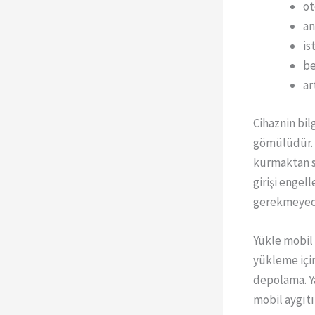
ot
an
is
be
ar
Cihaznin bil
gömülüdür. 
kurmaktan so
girişi engel
gerekmeyece
Yükle mobil
yükleme için
depolama. Ya
mobil aygıtı