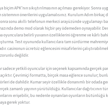
sya biçim APK’nın sıkıştırılmasının açılması gerekiyor. Sonra u
n sistemnın önerilerini uygulamalısınız. Kurulum Adım birkaç d
 sonra sonu akıllı telefonun merkezi arayüzünde uygulamayı ba
 cihazında demo mod olarak hiçbir şey ödemeden oynayabilir. D
a oyunculara belirli yuvanın özelliklerini öğrenme ve kârlı bahi
uşturma. Test oyununda kullanıcılara tam sürdürme mahremiy
ır. casinonun ücretsiz eğlencesini misafirlerini çalıştırabilmek
zorunlu değildir.
r sadece yetkili oyuncular için seçenek kapsamında gerçek pa
 açıktır. Çevrimiçi formatta, birçok masa eğlence sunulur; bunl
örleri de dahildir. Kumar seyir özellikle donanımlı bir odada ge
rçek zamanlı yayının yürütüldüğü. Kullanıcılar dağıtıcının t
nlarını erişebilir, bu nedenle oynanılan oyunların bütünlüğü
ya gerek yoktur.