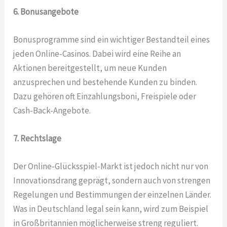
6. Bonusangebote
Bonusprogramme sind ein wichtiger Bestandteil eines
jeden Online-Casinos. Dabei wird eine Reihe an
Aktionen bereitgestellt, um neue Kunden
anzusprechen und bestehende Kunden zu binden.
Dazu gehören oft Einzahlungsboni, Freispiele oder
Cash-Back-Angebote.
7. Rechtslage
Der Online-Glücksspiel-Markt ist jedoch nicht nur von
Innovationsdrang geprägt, sondern auch von strengen
Regelungen und Bestimmungen der einzelnen Länder.
Was in Deutschland legal sein kann, wird zum Beispiel
in Großbritannien möglicherweise streng reguliert.