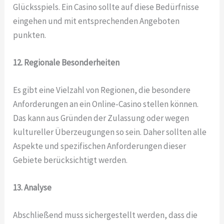
Glücksspiels. Ein Casino sollte auf diese Bedürfnisse
eingehen und mit entsprechenden Angeboten
punkten.
12. Regionale Besonderheiten
Es gibt eine Vielzahl von Regionen, die besondere
Anforderungen an ein Online-Casino stellen können.
Das kann aus Gründen der Zulassung oder wegen
kultureller Überzeugungen so sein. Daher sollten alle
Aspekte und spezifischen Anforderungen dieser
Gebiete berücksichtigt werden.
13. Analyse
Abschließend muss sichergestellt werden, dass die