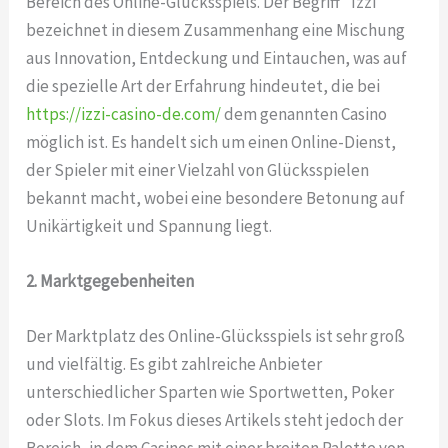
Bereich des Online-Glücksspiels. Der Begriff "Izzi"
bezeichnet in diesem Zusammenhang eine Mischung
aus Innovation, Entdeckung und Eintauchen, was auf
die spezielle Art der Erfahrung hindeutet, die bei
https://izzi-casino-de.com/
dem genannten Casino
möglich ist. Es handelt sich um einen Online-Dienst,
der Spieler mit einer Vielzahl von Glücksspielen
bekannt macht, wobei eine besondere Betonung auf
Unikärtigkeit und Spannung liegt.
2. Marktgegebenheiten
Der Marktplatz des Online-Glücksspiels ist sehr groß
und vielfältig. Es gibt zahlreiche Anbieter
unterschiedlicher Sparten wie Sportwetten, Poker
oder Slots. Im Fokus dieses Artikels steht jedoch der