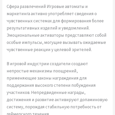
Сфера развлечений Игровые автоматы и
маркетинга активно употребляет сведения о
чувственных системах для формирования более
результативных изделий и уведомлений.
Эмоциональные активаторы представляют собой
особые импульсы, могущие вызывать ожидаемые
чувственные реакции у целевой зрителей.
В игровой индустрии создатели создают
непростые механизмы поощрений,
применяющие законы награждения для
поддержания высокого степени побуждения
участников. Непредвиденные награды,
достижения и развитие активируют допаминовую
систему, порождая стабильную потребность от
геймерского течения.