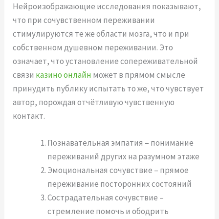
Нейроизображающие исследования показывают,
что при сочувственном переживании
стимулируются те же области мозга, что и при
собственном душевном переживании. Это
означает, что установление сопереживательной
связи
казино онлайн
может в прямом смысле
принудить публику испытать то же, что чувствует
автор, порождая отчётливую чувственную
контакт.
Познавательная эмпатия – понимание
переживаний других на разумном этаже
Эмоциональная сочувствие – прямое
переживание посторонних состояний
Сострадательная сочувствие –
стремление помочь и ободрить