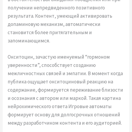
получении непредвиденного позитивного
результата. Контент, умеющий активировать
допаминовую механизм, автоматически
становится более притягательным и
запоминающимся.
Окситоцин, зачастую именуемый “гормоном
уверенности”, способствует созданию
межличностных связей и эмпатии. В момент когда
публика ощущает окситоциновый реакцию на
содержание, формируется переживание близости
и осознания с автором или маркой. Такая картина
нейрохимического ответа Игровые автоматы
формирует основу для долгосрочных отношений
между разработчиком контента и его аудиторией.