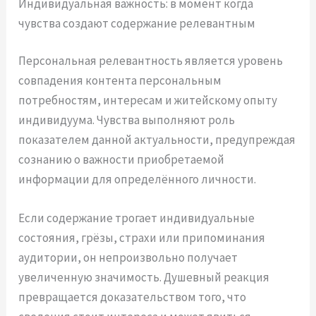
Индивидуальная важность: в момент когда
чувства создают содержание релевантным
Персональная релевантность является уровень
совпадения контента персональным
потребностям, интересам и житейскому опыту
индивидуума. Чувства выполняют роль
показателем данной актуальности, предупреждая
сознанию о важности приобретаемой
информации для определённого личности.
Если содержание трогает индивидуальные
состояния, грёзы, страхи или припоминания
аудитории, он непроизвольно получает
увеличенную значимость. Душевный реакция
превращается доказательством того, что