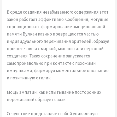
В среде создания незабываемого содержания этот
закон работает эффективно. Сообщения, могущие
спровоцировать формирование эмоциональной
памяти Вулкан казино превращаются частью
индивидуального переживания зрителей, образуя
прочные связи с маркой, мыслью или персоной
создателя. Такая сохранение запускается
самопроизвольно при контакте с похожими
импульсами, формируя моментальное опознание
и позитивную отклик.
Мощь эмпатии: как испытывание посторонних
переживаний образует связь
Сочувствие представляет собой уникальную