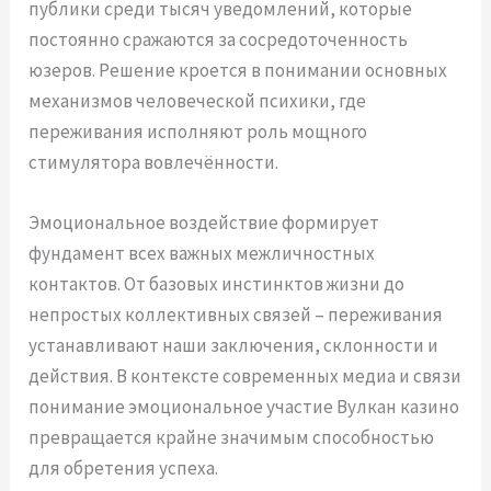
публики среди тысяч уведомлений, которые
постоянно сражаются за сосредоточенность
юзеров. Решение кроется в понимании основных
механизмов человеческой психики, где
переживания исполняют роль мощного
стимулятора вовлечённости.
Эмоциональное воздействие формирует
фундамент всех важных межличностных
контактов. От базовых инстинктов жизни до
непростых коллективных связей – переживания
устанавливают наши заключения, склонности и
действия. В контексте современных медиа и связи
понимание эмоциональное участие Вулкан казино
превращается крайне значимым способностью
для обретения успеха.