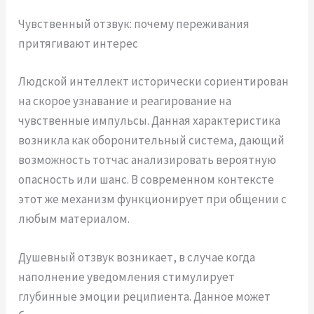
Чувственный отзвук: почему переживания
притягивают интерес
Людской интеллект исторически сориентирован
на скорое узнавание и реагирование на
чувственные импульсы. Данная характеристика
возникла как оборонительный система, дающий
возможность тотчас анализировать вероятную
опасность или шанс. В современном контексте
этот же механизм функционирует при общении с
любым материалом.
Душевный отзвук возникает, в случае когда
наполнение уведомления стимулирует
глубинные эмоции реципиента. Данное может