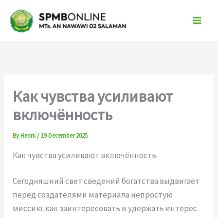
Skip
to
content
Как чувства усиливают
включённость
By
Henni
/
19 December 2025
Как чувства усиливают включённость
Сегодняшний свет сведений богатства выдвигает
перед создателями материала непростую
миссию: как заинтересовать и удержать интерес