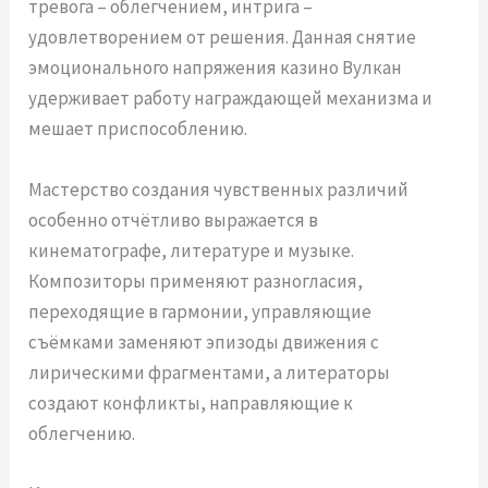
тревога – облегчением, интрига –
удовлетворением от решения. Данная снятие
эмоционального напряжения казино Вулкан
удерживает работу награждающей механизма и
мешает приспособлению.
Мастерство создания чувственных различий
особенно отчётливо выражается в
кинематографе, литературе и музыке.
Композиторы применяют разногласия,
переходящие в гармонии, управляющие
съёмками заменяют эпизоды движения с
лирическими фрагментами, а литераторы
создают конфликты, направляющие к
облегчению.