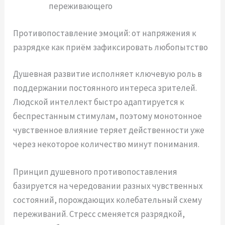
переживающего
Противопоставление эмоций: от напряжения к
разрядке как приём зафиксировать любопытство
Душевная развитие исполняет ключевую роль в
поддержании постоянного интереса зрителей.
Людской интеллект быстро адаптируется к
беспрестанным стимулам, поэтому монотонное
чувственное влияние теряет действенности уже
через некоторое количество минут понимания.
Принцип душевного противопоставления
базируется на чередовании разных чувственных
состояний, порождающих колебательный схему
переживаний. Стресс сменяется разрядкой,