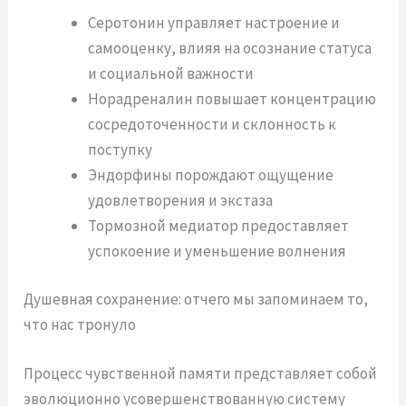
Серотонин управляет настроение и
самооценку, влияя на осознание статуса
и социальной важности
Норадреналин повышает концентрацию
сосредоточенности и склонность к
поступку
Эндорфины порождают ощущение
удовлетворения и экстаза
Тормозной медиатор предоставляет
успокоение и уменьшение волнения
Душевная сохранение: отчего мы запоминаем то,
что нас тронуло
Процесс чувственной памяти представляет собой
эволюционно усовершенствованную систему