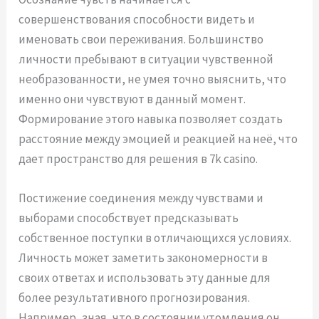
совершенствования способности видеть и
именовать свои переживания. Большинство
личности пребывают в ситуации чувственной
необразованности, не умея точно выяснить, что
именно они чувствуют в данный момент.
Формирование этого навыка позволяет создать
расстояние между эмоцией и реакцией на неё, что
дает пространство для решения в 7k casino.
Постижение соединения между чувствами и
выборами способствует предсказывать
собственное поступки в отличающихся условиях.
Личность может заметить закономерности в
своих ответах и использовать эту данные для
более результативного прогнозирования.
Например, зная, что в состоянии утомления он