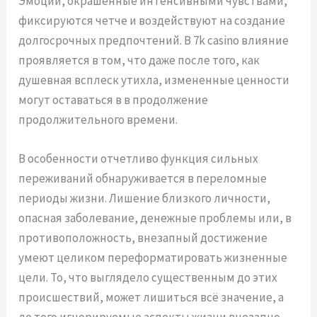
Эмоции, окрашенные интенсивными чувствами,
фиксируются четче и воздействуют на создание
долгосрочных предпочтений. В 7k casino влияние
проявляется в том, что даже после того, как
душевная всплеск утихла, измененные ценности
могут оставаться в в продолжение
продолжительного времени.
В особенности отчетливо функция сильных
переживаний обнаруживается в переломные
периоды жизни. Лишение близкого личности,
опасная заболевание, денежные проблемы или, в
противоположность, внезапный достижение
умеют целиком переформатировать жизненные
цели. То, что выглядело существенным до этих
происшествий, может лишиться всё значение, а
до того игнорируемые аспекты жизни внезапно