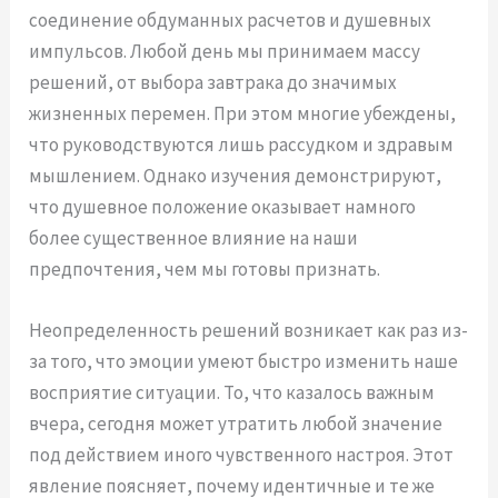
соединение обдуманных расчетов и душевных
импульсов. Любой день мы принимаем массу
решений, от выбора завтрака до значимых
жизненных перемен. При этом многие убеждены,
что руководствуются лишь рассудком и здравым
мышлением. Однако изучения демонстрируют,
что душевное положение оказывает намного
более существенное влияние на наши
предпочтения, чем мы готовы признать.
Неопределенность решений возникает как раз из-
за того, что эмоции умеют быстро изменить наше
восприятие ситуации. То, что казалось важным
вчера, сегодня может утратить любой значение
под действием иного чувственного настроя. Этот
явление поясняет, почему идентичные и те же