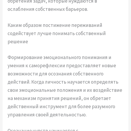
обретения задач, которые нуждаются в
ослабления собственных барьеров.
Каким образом постижение переживаний
содействует лучше понимать собственный
решение
Формирование эмоционального понимания и
умения к саморефлексии предоставляет новые
возможности для осознания собственного
действий. Когда личность научается определять
свои эмоциональные положения и их воздействие
на механизм принятия решений, он обретает
действенный инструмент для более разумного
управления своей деятельностью.
Осознание чувств начинается с