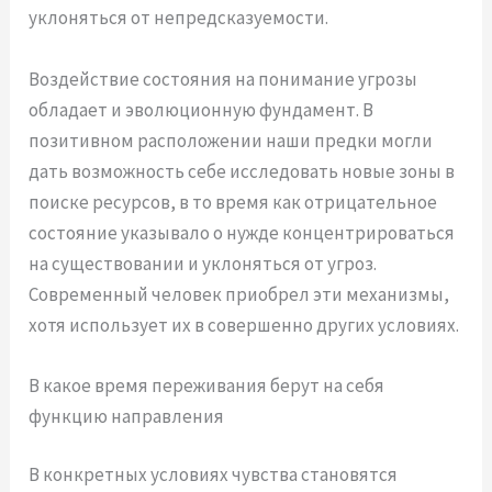
уклоняться от непредсказуемости.
Воздействие состояния на понимание угрозы
обладает и эволюционную фундамент. В
позитивном расположении наши предки могли
дать возможность себе исследовать новые зоны в
поиске ресурсов, в то время как отрицательное
состояние указывало о нужде концентрироваться
на существовании и уклоняться от угроз.
Современный человек приобрел эти механизмы,
хотя использует их в совершенно других условиях.
В какое время переживания берут на себя
функцию направления
В конкретных условиях чувства становятся