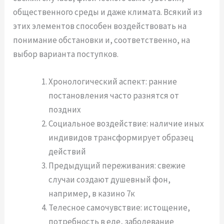
общественного среды и даже климата. Всякий из
этих элементов способен воздействовать на
понимание обстановки и, соответственно, на
выбор варианта поступков.
Хронологический аспект: ранние
постановления часто разнятся от
поздних
Социальное воздействие: наличие иных
индивидов трансформирует образец
действий
Предыдущий переживания: свежие
случаи создают душевный фон,
например, в казино 7к
Телесное самочувствие: истощение,
потребность в еде, заболевание