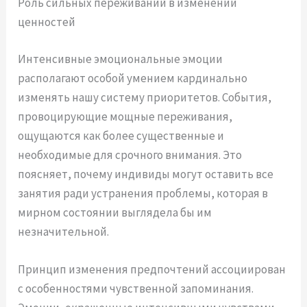
Роль сильных переживаний в изменении
ценностей
Интенсивные эмоциональные эмоции
располагают особой умением кардинально
изменять нашу систему приоритетов. События,
провоцирующие мощные переживания,
ощущаются как более существенные и
необходимые для срочного внимания. Это
поясняет, почему индивиды могут оставить все
занятия ради устранения проблемы, которая в
мирном состоянии выглядела бы им
незначительной.
Принцип изменения предпочтений ассоциирован
с особенностями чувственной запоминания.