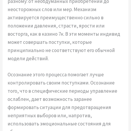
разному: от необдуманных приобретений до
неосторожных слов или мер. Механизм
активируется преимущественно сильно в
положении давления, страсти, ярости или
восторга, как в казино 7к. В эти моменты индивид
может совершать поступки, которые
принципиально не соответствуют его обычной
модели действий.
Осознание этого процесса помогает лучше
контролировать своим поступками. Осознание
того, что в специфические периоды управление
ослаблен, дает возможность заранее
формировать ситуации для предотвращения
неприятных выборов или, напротив,
использовать эмоциональные состояния для