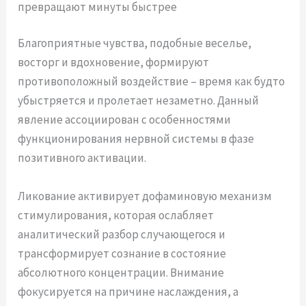
превращают минуты быстрее
Благоприятные чувства, подобные веселье,
восторг и вдохновение, формируют
противоположный воздействие – время как будто
убыстряется и пролетает незаметно. Данный
явление ассоциирован с особенностями
функционирования нервной системы в фазе
позитивного активации.
Ликование активирует дофаминовую механизм
стимулирования, которая ослабляет
аналитический разбор случающегося и
трансформирует сознание в состояние
абсолютного концентрации. Внимание
фокусируется на причине наслаждения, а