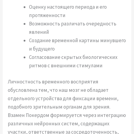
Оценку настоящего периода и его
протяженности
Возможность различать очередность
явлений
Создание временной картины минувшего
и будущего
Согласование скрытых биологических
ритмов с внешними стимулами
Личностность временного восприятия
обусловлена тем, что наш мозг не обладает
отдельного устройства для фиксации времени,
подобного зрительным органам для зрения.
Взамен Покердом формируется через интеграцию
различных нейронных систем, содержащих
участки, ответственные за сосредоточенность,