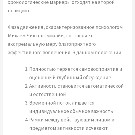
хронологические маркеры отходят на второй
позицию.
Фаза движения, охарактеризованное психологом
Михаем Чиксентмихайи, составляет
экстремальную меру благоприятного
аффективного вовлечения. В данном положении:
Полностью теряется самовосприятие и
оценочный глубинный обсуждение
Активность становится автоматической
и естественной
Временной поток лишается
индивидуальное обычное важность
Рамки между действующим лицом и
предметом активности исчезают