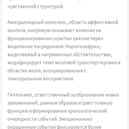
чувственной структурой.
Амигдалоидный комплекс, область аффективной
анализа, напрямую оказывает влияние на
функционирование скрытых циклов через
выделение посредников. Норэпинефрин,
выделяемый в напряженных обстоятельствах,
модифицирует темп мозговой транспортировки в
областях мозга, ассоциированных с
темпоральным восприятием.
Гиппокамп, ответственный за образование новых
запоминаний, равным образом играет главную
функцию в формировании хронологической
очередности событий. Эмоционально
окрашенные события фиксируются более