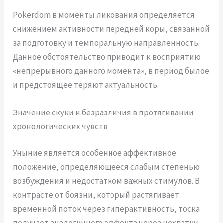
Pokerdom в моменты ликования определяется
снижением активности передней коры, связанной
за подготовку и темпоральную направленность.
Данное обстоятельство приводит к восприятию
«непрерывного данного момента», в период былое
и предстоящее теряют актуальность.
Значение скуки и безразличия в протягивании
хронологических чувств
Уныние является особенное аффективное
положение, определяющееся слабым степенью
возбуждения и недостатком важных стимулов. В
контрасте от боязни, который растягивает
временной поток через гиперактивность, тоска
получает аналогичного эффекта через нехватку