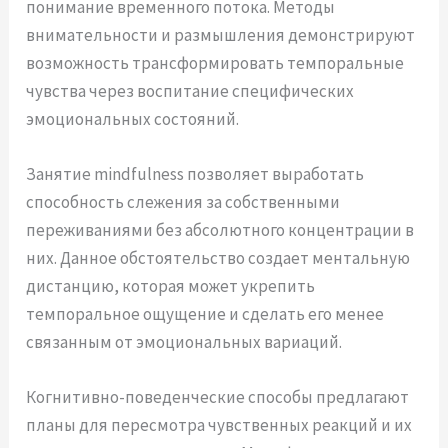
понимание временного потока. Методы
внимательности и размышления демонстрируют
возможность трансформировать темпоральные
чувства через воспитание специфических
эмоциональных состояний.
Занятие mindfulness позволяет выработать
способность слежения за собственными
переживаниями без абсолютного концентрации в
них. Данное обстоятельство создает ментальную
дистанцию, которая может укрепить
темпоральное ощущение и сделать его менее
связанным от эмоциональных вариаций.
Когнитивно-поведенческие способы предлагают
планы для пересмотра чувственных реакций и их