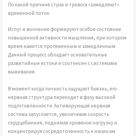
По какой причине страх и тревога «замедляют»
временной поток
Испуг и волнение формируют особое состояние
повышенной активности мышления, при котором
время кажется протяженным и замедленным.
Данный процесс обладает основательные
развитийные истоки и соотнесен с системами
выживания.
В момент когда личность ощущает боязнь, его
нервная структура переходит в фазу высокой
подготовленности. Активирующая нервная
система запускается, увеличивая скорость
сердцебиения, поднимая кровяное нагрузку и
концентрируя сосредоточенность к нюансам