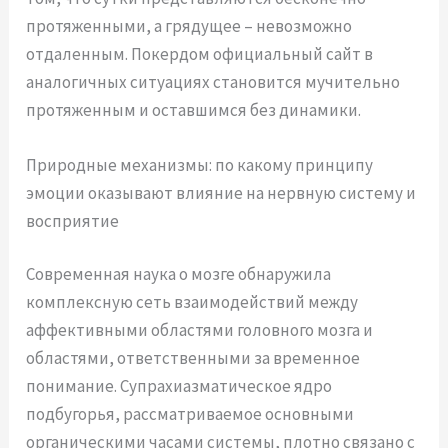
протяженными, а грядущее – невозможно
отдаленным. Покердом официальный сайт в
аналогичных ситуациях становится мучительно
протяженным и оставшимся без динамики.
Природные механизмы: по какому принципу
эмоции оказывают влияние на нервную систему и
восприятие
Современная наука о мозге обнаружила
комплексную сеть взаимодействий между
аффективными областями головного мозга и
областями, ответственными за временное
понимание. Супрахиазматическое ядро
подбугорья, рассматриваемое основными
органическими часами системы, плотно связано с