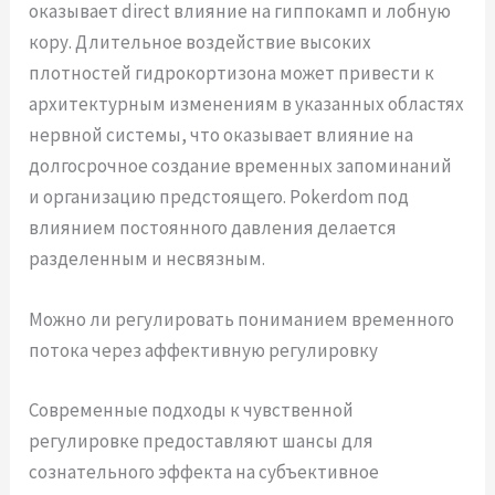
оказывает direct влияние на гиппокамп и лобную
кору. Длительное воздействие высоких
плотностей гидрокортизона может привести к
архитектурным изменениям в указанных областях
нервной системы, что оказывает влияние на
долгосрочное создание временных запоминаний
и организацию предстоящего. Pokerdom под
влиянием постоянного давления делается
разделенным и несвязным.
Можно ли регулировать пониманием временного
потока через аффективную регулировку
Современные подходы к чувственной
регулировке предоставляют шансы для
сознательного эффекта на субъективное