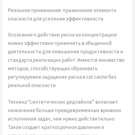
Реальное применение: применение элемента
опасности для усиления эффективности
Осознание о действии риска на концентрацию
можно эффективно применять в обыденной
деятельности для повышения продуктивности и
стандарта реализации работ. Имеется множество
методов, способствующих образовать
регулируемое ощущение риска в cat casino без
реальной опасности.
Техника “синтетических дедлайнов” включает
назначение больше преждевременных времени
исполнения задач, чем нужно действительно.
Такое создает краткосрочное давление и