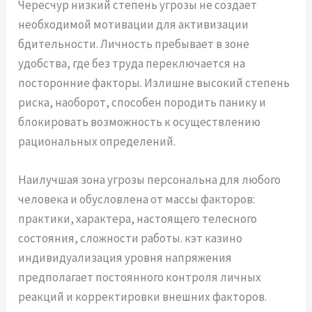
Чересчур низкий степень угрозы не создает
необходимой мотивации для активизации
бдительности. Личность пребывает в зоне
удобства, где без труда переключается на
посторонние факторы. Излишне высокий степень
риска, наоборот, способен породить панику и
блокировать возможность к осуществлению
рациональных определений.
Наилучшая зона угрозы персональна для любого
человека и обусловлена от массы факторов:
практики, характера, настоящего телесного
состояния, сложности работы. кэт казино
индивидуализация уровня напряжения
предполагает постоянного контроля личных
реакций и корректировки внешних факторов.