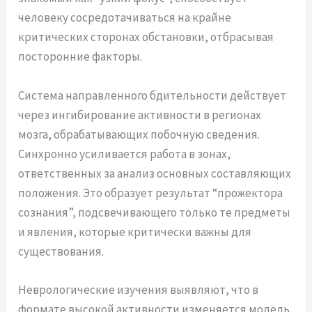
человеку сосредотачиваться на крайне
критических сторонах обстановки, отбрасывая
посторонние факторы.
Система направленного бдительности действует
через ингибирование активности в регионах
мозга, обрабатывающих побочную сведения.
Синхронно усиливается работа в зонах,
ответственных за анализ основных составляющих
положения. Это образует результат “прожектора
сознания”, подсвечивающего только те предметы
и явления, которые критически важны для
существования.
Неврологические изучения выявляют, что в
формате высокой активности изменяется модель