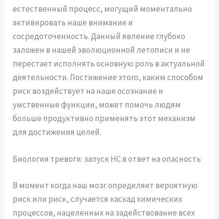
естественный процесс, могущий моментально
активировать наше внимание и
сосредоточенность. Данный явление глубоко
заложен в нашей эволюционной летописи и не
перестает исполнять основную роль в актуальной
деятельности. Постижение этого, каким способом
риск воздействует на наше осознание и
умственные функции, может помочь людям
больше продуктивно применять этот механизм
для достижения целей.
Биология тревоги: запуск НС в ответ на опасность
В момент когда наш мозг определяет вероятную
риск или риск, случается каскад химических
процессов, нацеленных на задействование всех