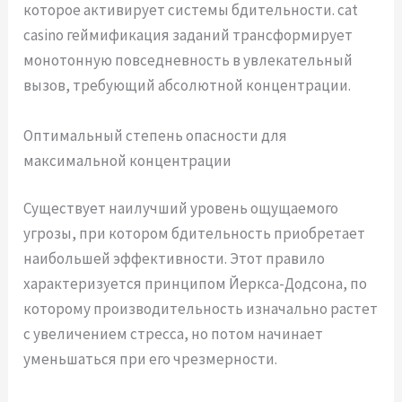
которое активирует системы бдительности. cat
casino геймификация заданий трансформирует
монотонную повседневность в увлекательный
вызов, требующий абсолютной концентрации.
Оптимальный степень опасности для
максимальной концентрации
Существует наилучший уровень ощущаемого
угрозы, при котором бдительность приобретает
наибольшей эффективности. Этот правило
характеризуется принципом Йеркса-Додсона, по
которому производительность изначально растет
с увеличением стресса, но потом начинает
уменьшаться при его чрезмерности.