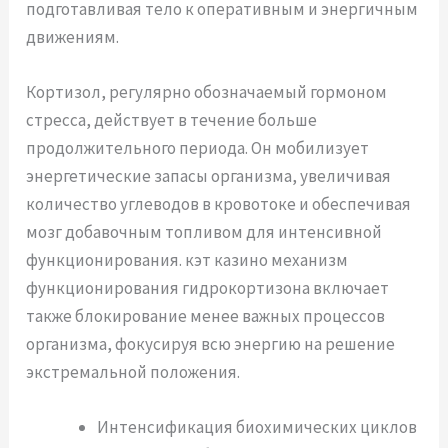
подготавливая тело к оперативным и энергичным
движениям.
Кортизол, регулярно обозначаемый гормоном
стресса, действует в течение больше
продолжительного периода. Он мобилизует
энергетические запасы организма, увеличивая
количество углеводов в кровотоке и обеспечивая
мозг добавочным топливом для интенсивной
функционирования. кэт казино механизм
функционирования гидрокортизона включает
также блокирование менее важных процессов
организма, фокусируя всю энергию на решение
экстремальной положения.
Интенсификация биохимических циклов