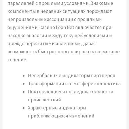
параллелей с прошлыми условиями. Знакомые
компоненты в недавних ситуациях порождают
непроизвольные ассоциации с прошлыми
ощущениями. казино Leon Bet включается при
находке аналогии между текущей условиями и
прежде пережитыми явлениями, давая
возможность быстро спрогнозировать возможное
течение.
Невербальные индикаторы партнеров
Трансформации в атмосфере коллектива
Повторяющиеся последовательности
происшествий
Характерные индикаторы
приближающихся изменений