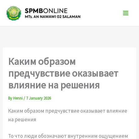
Skip
to
content
Каким образом
предчувствие оказывает
влияние на решения
By
Henni
/
7 January 2026
Каким образом предчувствие оказывает влияние
на решения
То что люди обозначают внутренним ощущением