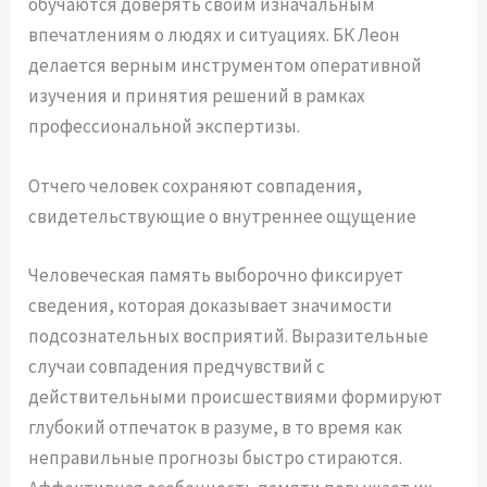
обучаются доверять своим изначальным
впечатлениям о людях и ситуациях. БК Леон
делается верным инструментом оперативной
изучения и принятия решений в рамках
профессиональной экспертизы.
Отчего человек сохраняют совпадения,
свидетельствующие о внутреннее ощущение
Человеческая память выборочно фиксирует
сведения, которая доказывает значимости
подсознательных восприятий. Выразительные
случаи совпадения предчувствий с
действительными происшествиями формируют
глубокий отпечаток в разуме, в то время как
неправильные прогнозы быстро стираются.