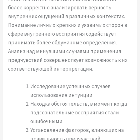
более корректно анализировать верность
внутренних ощущений в различных контекстах.
Понимание личных крепких и уязвимых сторон в
сфере внутреннего восприятия содействует
принимать более обдуманные определения.
Анализ над минувшими случаями применения
предчувствий совершенствует возможность к их
соответствующей интерпретации.
Исследование успешных случаев
использования интуиции
Находка обстоятельств, в момент когда
подсознательные восприятия стали
ошибочными
Установление факторов, влияющих на
правильность предчувствий