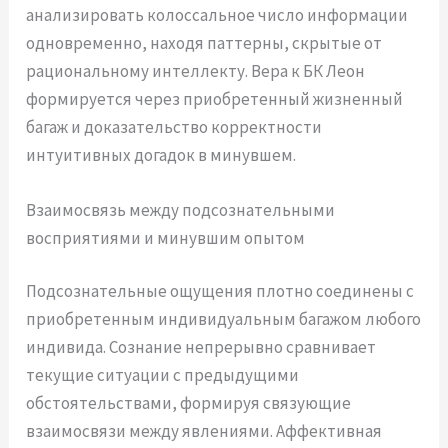
анализировать колоссальное число информации
одновременно, находя паттерны, скрытые от
рациональному интеллекту. Вера к БК Леон
формируется через приобретенный жизненный
багаж и доказательство корректности
интуитивных догадок в минувшем.
Взаимосвязь между подсознательными
восприятиями и минувшим опытом
Подсознательные ощущения плотно соединены с
приобретенным индивидуальным багажом любого
индивида. Сознание непрерывно сравнивает
текущие ситуации с предыдущими
обстоятельствами, формируя связующие
взаимосвязи между явлениями. Аффективная