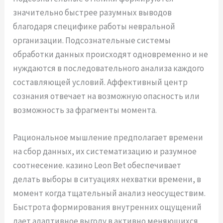
значительно быстрее разумных выводов
благодаря специфике работы невральной
организации. Подсознательные системы
обработки данных происходят одновременно и не
нуждаются в последовательного анализа каждого
составляющей условий. Аффективный центр
сознания отвечает на возможную опасность или
возможность за фрагменты момента.
Рациональное мышление предполагает времени
на сбор данных, их систематизацию и разумное
соотнесение. казино Leon Bet обеспечивает
делать выборы в ситуациях нехватки времени, в
момент когда тщательный анализ неосуществим.
Быстрота формирования внутренних ощущений
дает адаптивное выгоду в активно меняющихся