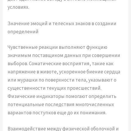
условиях.
Значение эмоций и телесных знаков в создании
определений
Чувственные реакции выполняют функцию
значимым поставщиком данных при совершении
выборов. Соматические восприятия, такие как
напряжение в животе, ускоренное биение сердца
или мурашки по поверхности тела, указывают о
существенности текущих происшествий.
Физические индикаторы помогают определить
потенциальные последствия многочисленных
вариантов поступков еще до их понимания.
Взаимодействие между физической оболочкой и