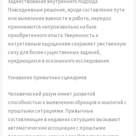
задействования внутреннего подхода.
Повседневные решения, вроде составление пути
или выявление важности в работе, нередко
принимаются непроизвольно на базе
приобретенного опыта. Уверенность к
интуитивным ощущениям сохраняет умственную
силу для более существенных заданий,
нуждающихся в осознанного исследования.
Узнавание привычных сценариев
Человеческий разум имеет развитой
способностью к выявлению образцов и аналогий с
прошлыми ситуациями. Привычные
составляющие в недавних ситуациях вызывают
автоматические ассоциации с прошлыми