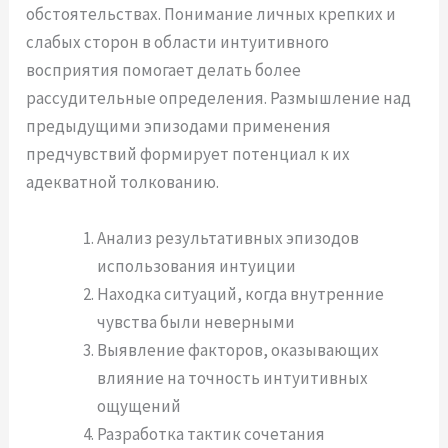
обстоятельствах. Понимание личных крепких и
слабых сторон в области интуитивного
восприятия помогает делать более
рассудительные определения. Размышление над
предыдущими эпизодами применения
предчувствий формирует потенциал к их
адекватной толкованию.
Анализ результативных эпизодов
использования интуиции
Находка ситуаций, когда внутренние
чувства были неверными
Выявление факторов, оказывающих
влияние на точность интуитивных
ощущений
Разработка тактик сочетания