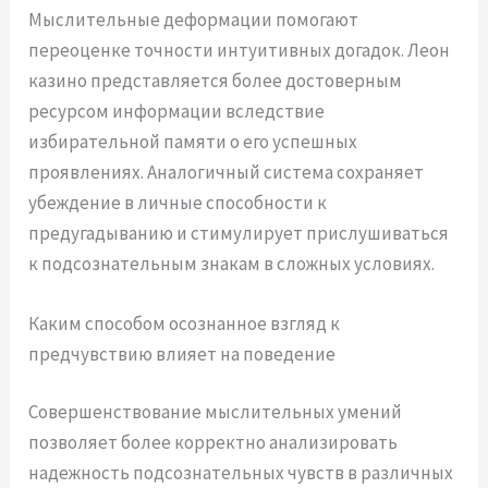
Мыслительные деформации помогают
переоценке точности интуитивных догадок. Леон
казино представляется более достоверным
ресурсом информации вследствие
избирательной памяти о его успешных
проявлениях. Аналогичный система сохраняет
убеждение в личные способности к
предугадыванию и стимулирует прислушиваться
к подсознательным знакам в сложных условиях.
Каким способом осознанное взгляд к
предчувствию влияет на поведение
Совершенствование мыслительных умений
позволяет более корректно анализировать
надежность подсознательных чувств в различных