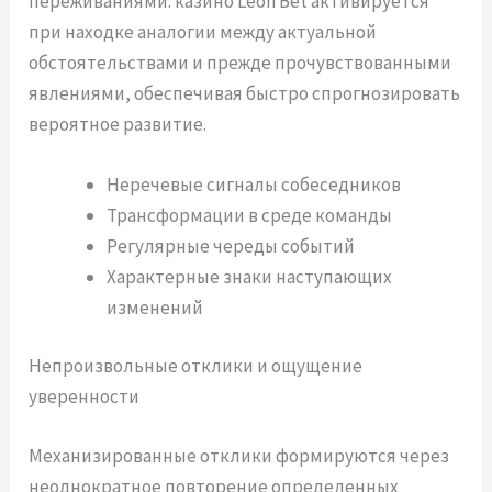
переживаниями. казино Leon Bet активируется
при находке аналогии между актуальной
обстоятельствами и прежде прочувствованными
явлениями, обеспечивая быстро спрогнозировать
вероятное развитие.
Неречевые сигналы собеседников
Трансформации в среде команды
Регулярные череды событий
Характерные знаки наступающих
изменений
Непроизвольные отклики и ощущение
уверенности
Механизированные отклики формируются через
неоднократное повторение определенных