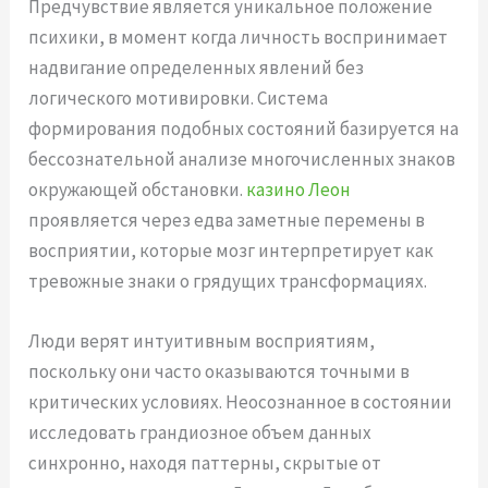
Предчувствие является уникальное положение
психики, в момент когда личность воспринимает
надвигание определенных явлений без
логического мотивировки. Система
формирования подобных состояний базируется на
бессознательной анализе многочисленных знаков
окружающей обстановки.
казино Леон
проявляется через едва заметные перемены в
восприятии, которые мозг интерпретирует как
тревожные знаки о грядущих трансформациях.
Люди верят интуитивным восприятиям,
поскольку они часто оказываются точными в
критических условиях. Неосознанное в состоянии
исследовать грандиозное объем данных
синхронно, находя паттерны, скрытые от