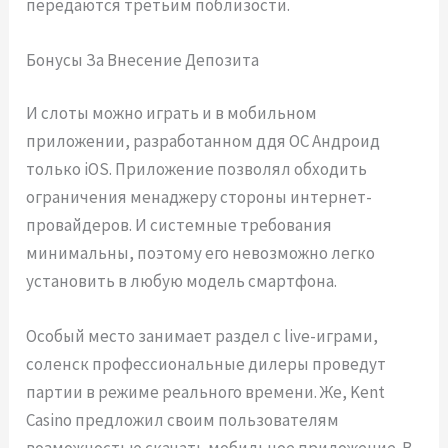
передаются третьим поблизости.
Бонусы За Внесение Депозита
И слоты можно играть и в мобильном
приложении, разработанном ддя ОС Андроид
только iOS. Приложение позволял обходить
ограничения менаджеру стороны интернет-
провайдеров. И системные требования
минимальны, поэтому его невозможно легко
установить в любую модель смартфона.
Особый место занимает раздел с live-играми,
соленск профессиональные дилеры проведут
партии в режиме реального времени. Же, Kent
Casino предложил своим пользователям