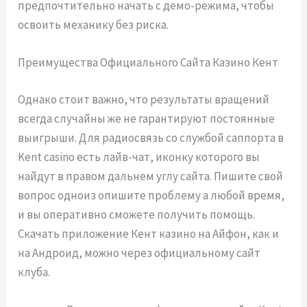
предпочтительно начать с демо-режима, чтобы
освоить механику без риска.
Преимущества Официального Сайта Казино Кент
Однако стоит важно, что результаты вращений
всегда случайны же не гарантируют постоянные
выигрыши. Для радиосвязь со службой саппорта в
Kent casino есть лайв-чат, иконку которого вы
найдут в правом дальнем углу сайта. Пишите свой
вопрос одноиз опишите проблему а любой время,
и вы оперативно сможете получить помощь.
Скачать приложение Кент казино на Айфон, как и
на Андроид, можно через официальному сайт
клуба.