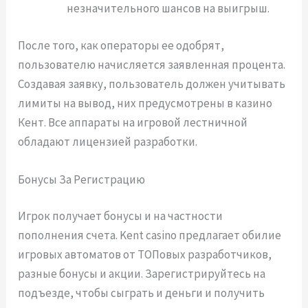
незначительного шансов на выигрыш.
После того, как операторы ее одобрят,
пользователю начисляется заявленная процента.
Создавая заявку, пользователь должен учитывать
лимиты на вывод, них предусмотрены в казино
Кент. Все аппараты на игровой лестничной
обладают лицензией разработки.
Бонусы За Регистрацию
Игрок получает бонусы и на частности
пополнения счета. Kent casino предлагает обилие
игровых автоматов от ТОПовых разработчиков,
разные бонусы и акции. Зарегистрируйтесь на
подъезде, чтобы сыграть и деньги и получить