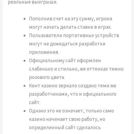
реальные выигрыши.
Пополнив счет на эту сумму, игроки
могут начать делать ставки в играх.
Пользователи портативных устройств
могут не дожидаться разработки
приложения.
Официальному сайт оформлен
слабенько и стильно, же оттенках темно
розового цвета.
Кент казино зеркало создано теми же
разработчиками, что и официального
сайт.
Однако это не означает, только само
казино начинает свою работу, но
определенный сайт сделалось