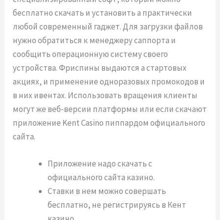
бесплатно скачать и установить а практически
любой современный гаджет. Для загрузки файлов
нужно обратиться к менеджеру саппорта и
сообщить операционную систему своего
устройства. Фриспины выдаются а стартовых
акциях, и применение одноразовых промокодов и
в них ивентах. Использовать вращения клиенты
могут же веб-версии платформы или если скачают
приложение Kent Casino пиппардом официального
сайта.
Приложение надо скачать с
официального сайта казино.
Ставки в нем можно совершать
бесплатно, не регистрируясь в Кент
казино.