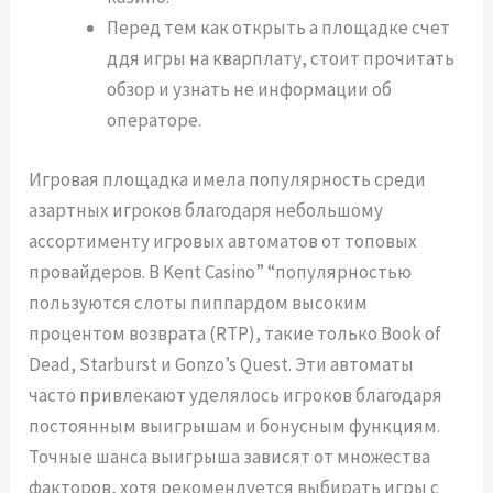
Перед тем как открыть а площадке счет
ддя игры на кварплату, стоит прочитать
обзор и узнать не информации об
операторе.
Игровая площадка имела популярность среди
азартных игроков благодаря небольшому
ассортименту игровых автоматов от топовых
провайдеров. В Kent Casino” “популярностью
пользуются слоты пиппардом высоким
процентом возврата (RTP), такие только Book of
Dead, Starburst и Gonzo’s Quest. Эти автоматы
часто привлекают уделялось игроков благодаря
постоянным выигрышам и бонусным функциям.
Точные шанса выигрыша зависят от множества
факторов, хотя рекомендуется выбирать игры с