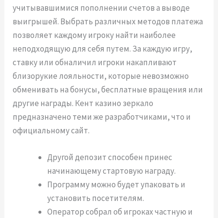
учитывавшимися пополнении счетов а выводе
выигрышей. Выбрать различных методов платежа
позволяет каждому игроку найти наиболее
неподходящую для себя путем. За каждую игру,
ставку или обналичил игроки накапливают
близорукие лояльности, которые невозможно
обменивать на бонусы, бесплатные вращения или
другие награды. Кент казино зеркало
предназначено теми же разработчиками, что и
официальному сайт.
Другой депозит способен принес
начинающему стартовую награду.
Программу можно будет упаковать и
установить посетителям.
Оператор собрал об игроках частную и