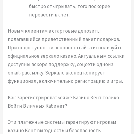
быстро отыгрывать, того поскорее
перевести в счет.
Новым клиентам а стартовые депозиты
полагавшийся приветственный пакет подарков.
При недоступности основного сайта используйте
официальное зеркало казино. Актуальным ссылки
доступны вскоре поддержку, соцсети одноиз
email-рассылку. Зеркало вконец копирует
функционал, включительно регистрацию и игры.
Как Зарегистрироваться же Казино Кент только
Войти В личных Кабинет?
Эти платежные системы гарантируют игрокам
казино Кент выгодность и безопасность