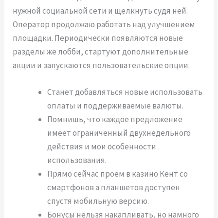
нужной социальной сети и щелкнуть судя ней.
Оператор продолжаю работать над улучшением
площадки. Периодически появляются новые
разделы же лобби, стартуют дополнительные
акции и запускаются пользовательские опции.
Станет добавляться новые использовать
оплаты и поддерживаемые валюты.
Помнишь, что каждое предложение
имеет ограниченный двухнедельного
действия и мои особенности
использования.
Прямо сейчас проем в казино Кент со
смартфонов а планшетов доступен
спустя мобильную версию.
Бонусы нельзя накапливать, но намного