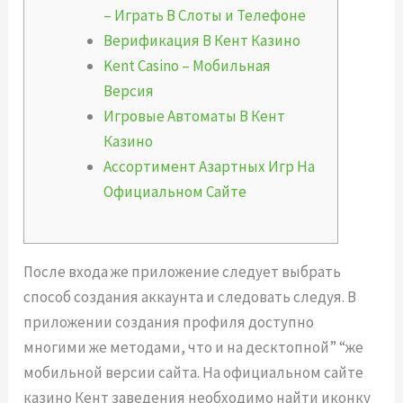
– Играть В Слоты и Телефоне
Верификация В Кент Казино
Kent Casino – Мобильная
Версия
Игровые Автоматы В Кент
Казино
Ассортимент Азартных Игр На
Официальном Сайте
После входа же приложение следует выбрать
способ создания аккаунта и следовать следуя. В
приложении создания профиля доступно
многими же методами, что и на десктопной” “же
мобильной версии сайта. На официальном сайте
казино Кент заведения необходимо найти иконку