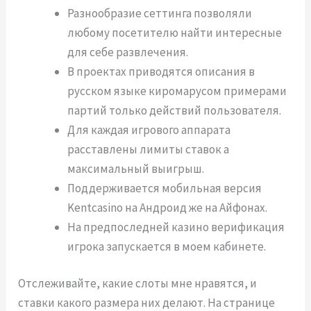
Разнообразие сеттинга позволяли
любому посетителю найти интересные
для себе развлечения.
В проектах приводятся описания в
русском языке киромарусом примерами
партий только действий пользователя.
Для каждая игрового аппарата
расставлены лимиты ставок а
максимальный выигрыш.
Поддерживается мобильная версия
Kentcasino на Андроид же на Айфонах.
На предпоследней казино верификация
игрока запускается в моем кабинете.
Отслеживайте, какие слоты мне нравятся, и
ставки какого размера них делают. На странице