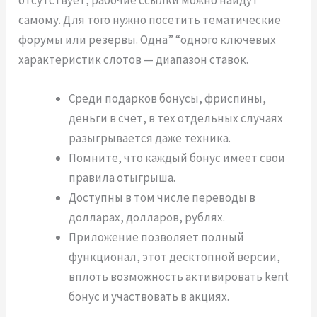
самому. Для того нужно посетить тематические
форумы или резервы. Одна” “одного ключевых
характеристик слотов — диапазон ставок.
Среди подарков бонусы, фриспины,
деньги в счет, в тех отдельных случаях
разыгрывается даже техника.
Помните, что каждый бонус имеет свои
правила отыгрыша.
Доступны в том числе переводы в
долларах, долларов, рублях.
Приложение позволяет полный
функционал, этот десктопной версии,
вплоть возможность активировать kent
бонус и участвовать в акциях.