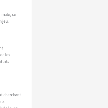
ximale, ce
 jeu.
nt
ec les
atuits
ot cherchant
nts