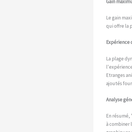
Gain maxim
Le gain maxi
qui offre la
Expérience 
La plage dy
l'expérience
Etranges ani
ajoutés four
Analyse gén
En résumé, "
à combiner l