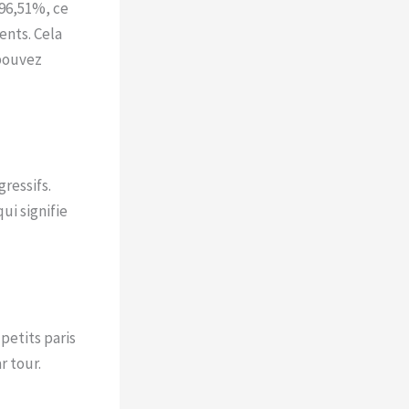
 96,51%, ce
ents. Cela
 pouvez
ressifs.
ui signifie
petits paris
r tour.