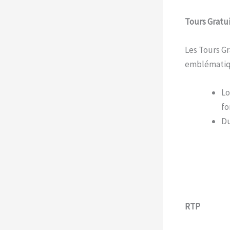
Tours Gratui
Les Tours G
emblématique
Lo
fo
Du
RTP