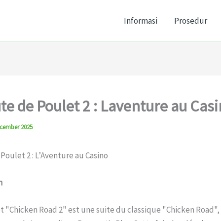
Informasi
Prosedur
te de Poulet 2 : Laventure au Cas
cember 2025
Poulet 2 : L’Aventure au Casino
n
ot "Chicken Road 2" est une suite du classique "Chicken Road"