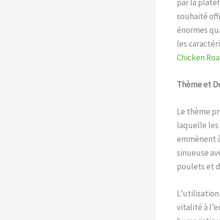
par la plate
souhaité off
énormes quan
les caractér
Chicken Roa
Thème et D
Le thème pri
laquelle le
emmènent à 
sinueuse av
poulets et 
L’utilisati
vitalité à 