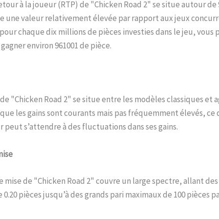
etour à la joueur (RTP) de "Chicken Road 2" se situe autour de
e une valeur relativement élevée par rapport aux jeux concurr
 pour chaque dix millions de pièces investies dans le jeu, vous
 gagner environ 961001 de pièce.
é de "Chicken Road 2" se situe entre les modèles classiques et ag
 que les gains sont courants mais pas fréquemment élevés, ce q
 peut s’attendre à des fluctuations dans ses gains.
ise
mise de "Chicken Road 2" couvre un large spectre, allant des 
0.20 pièces jusqu’à des grands pari maximaux de 100 pièces pa