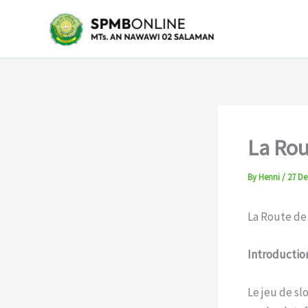
Skip
to
content
La Rou
By
Henni
/
27 De
La Route de 
Introductio
Le jeu de sl