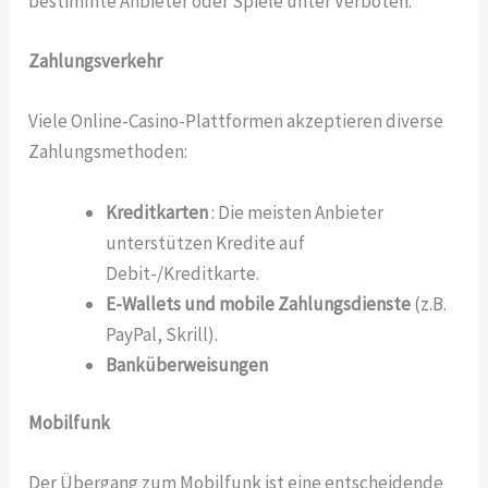
bestimmte Anbieter oder Spiele unter Verboten.
Zahlungsverkehr
Viele Online-Casino-Plattformen akzeptieren diverse
Zahlungsmethoden:
Kreditkarten
: Die meisten Anbieter
unterstützen Kredite auf
Debit-/Kreditkarte.
E-Wallets und mobile Zahlungsdienste
(z.B.
PayPal, Skrill).
Banküberweisungen
Mobilfunk
Der Übergang zum Mobilfunk ist eine entscheidende