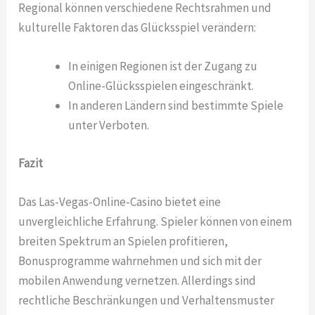
Regional können verschiedene Rechtsrahmen und
kulturelle Faktoren das Glücksspiel verändern:
In einigen Regionen ist der Zugang zu
Online-Glücksspielen eingeschränkt.
In anderen Ländern sind bestimmte Spiele
unter Verboten.
Fazit
Das Las-Vegas-Online-Casino bietet eine
unvergleichliche Erfahrung. Spieler können von einem
breiten Spektrum an Spielen profitieren,
Bonusprogramme wahrnehmen und sich mit der
mobilen Anwendung vernetzen. Allerdings sind
rechtliche Beschränkungen und Verhaltensmuster