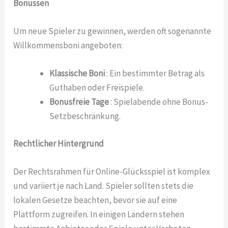
Bonussen
Um neue Spieler zu gewinnen, werden oft sogenannte
Willkommensboni angeboten:
Klassische Boni
: Ein bestimmter Betrag als
Guthaben oder Freispiele.
Bonusfreie Tage
: Spielabende ohne Bonus-
Setzbeschränkung.
Rechtlicher Hintergrund
Der Rechtsrahmen für Online-Glücksspiel ist komplex
und variiert je nach Land. Spieler sollten stets die
lokalen Gesetze beachten, bevor sie auf eine
Plattform zugreifen. In einigen Ländern stehen