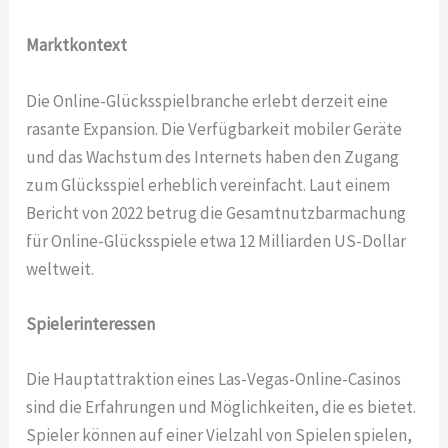
Marktkontext
Die Online-Glücksspielbranche erlebt derzeit eine
rasante Expansion. Die Verfügbarkeit mobiler Geräte
und das Wachstum des Internets haben den Zugang
zum Glücksspiel erheblich vereinfacht. Laut einem
Bericht von 2022 betrug die Gesamtnutzbarmachung
für Online-Glücksspiele etwa 12 Milliarden US-Dollar
weltweit.
Spielerinteressen
Die Hauptattraktion eines Las-Vegas-Online-Casinos
sind die Erfahrungen und Möglichkeiten, die es bietet.
Spieler können auf einer Vielzahl von Spielen spielen,