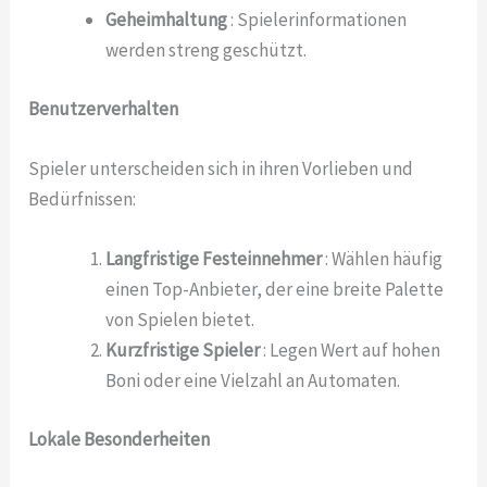
Geheimhaltung
: Spielerinformationen
werden streng geschützt.
Benutzerverhalten
Spieler unterscheiden sich in ihren Vorlieben und
Bedürfnissen:
Langfristige Festeinnehmer
: Wählen häufig
einen Top-Anbieter, der eine breite Palette
von Spielen bietet.
Kurzfristige Spieler
: Legen Wert auf hohen
Boni oder eine Vielzahl an Automaten.
Lokale Besonderheiten