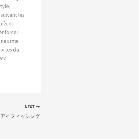
tyle,
 suivant les
pièces
renforcer
 une arme
portes du
vec
NEXT
トアイフィッシング