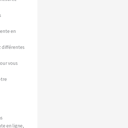
s
tente en
 différentes
pour vous
otre
as
te en ligne,