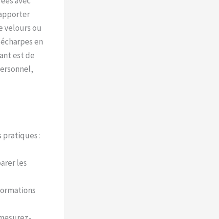
rées avec
 apporter
e velours ou
s écharpes en
ant est de
personnel,
 pratiques :
arer les
formations
 mesurez-