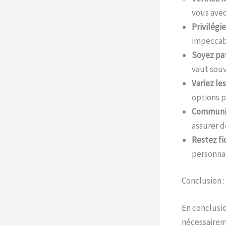
vous avec
Privilégie
impeccab
Soyez pat
vaut souv
Variez les
options p
Communiq
assurer d
Restez fid
personnal
Conclusion :
En conclusio
nécessairem