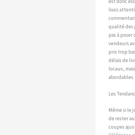
est donc ess
lisez attent
commentaire
qualité des 
pas à poser 
vendeurs av
prix trop ba
délais de li
locaux, mais
abordables.
Les Tendanc
Même si le j
de rester au
coupes ajust