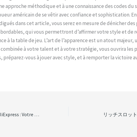
une approche méthodique et à une connaissance des codes du s
ueur américain de se vêtir avec confiance et sophistication. En
digués dans cet article, vous serez en mesure de dénicher des 
bordables, qui vous permettront d’affirmer votre style et de 
ce à la table de jeu. L’art de l’apparence est un atout majeur,
 combinée à votre talent et à votre stratégie, vous ouvrira les 
s, préparez-vous à jouer avec style, et à remporter la victoire a
Le Ruban Adhésif AliExpress : Votre Allié Secret pour des Gains Sécurisés (et des Retraits Sans Souci)
リッチスロッ