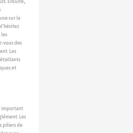
urs. Ensuite,
s
use sur la
 N’hésitez
 les
z-vous des
ent. Les
étaillants
iques et
t important
uglément. Les
 piliers de