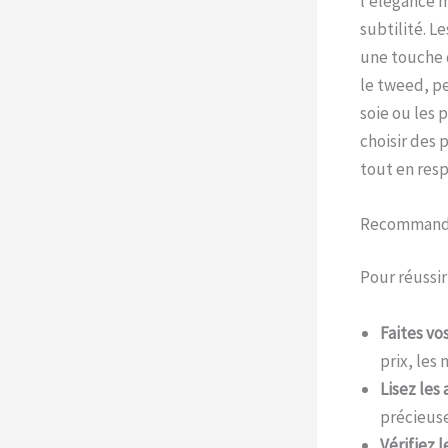
l’élégance 
subtilité. L
une touche d
le tweed, pe
soie ou les 
choisir des 
tout en resp
Recommandat
Pour réussir
Faites vo
prix, les
Lisez les a
précieuse
Vérifiez l