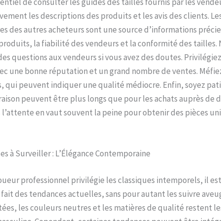
entiel de consulter les guides des tailles fournis par les vende
ivement les descriptions des produits et les avis des clients. Le
s des autres acheteurs sont une source d’informations précie
produits, la fiabilité des vendeurs et la conformité des tailles.
des questions aux vendeurs si vous avez des doutes. Privilégiez
ec une bonne réputation et un grand nombre de ventes. Méfie
s, qui peuvent indiquer une qualité médiocre. Enfin, soyez pati
vraison peuvent être plus longs que pour les achats auprès de d
 l’attente en vaut souvent la peine pour obtenir des pièces un
es à Surveiller : L’Élégance Contemporaine
oueur professionnel privilégie les classiques intemporels, il es
 fait des tendances actuelles, sans pour autant les suivre ave
ées, les couleurs neutres et les matières de qualité restent les