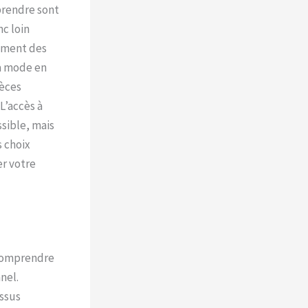
rprendre sont
c loin
rement des
la mode en
ièces
L’accès à
sible, mais
 choix
er votre
 comprendre
nel.
issus