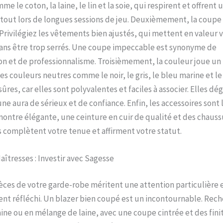
e le coton, la laine, le lin et la soie, qui respirent et offrent 
tout lors de longues sessions de jeu. Deuxièmement, la coupe
 Privilégiez les vêtements bien ajustés, qui mettent en valeur 
sans être trop serrés. Une coupe impeccable est synonyme de
on et de professionnalisme. Troisièmement, la couleur joue un 
es couleurs neutres comme le noir, le gris, le bleu marine et le
sûres, car elles sont polyvalentes et faciles à associer. Elles d
e aura de sérieux et de confiance. Enfin, les accessoires sont 
montre élégante, une ceinture en cuir de qualité et des chauss
 complètent votre tenue et affirment votre statut.
aîtresses : Investir avec Sagesse
èces de votre garde-robe méritent une attention particulière 
nt réfléchi. Un blazer bien coupé est un incontournable. Rec
aine ou en mélange de laine, avec une coupe cintrée et des fini