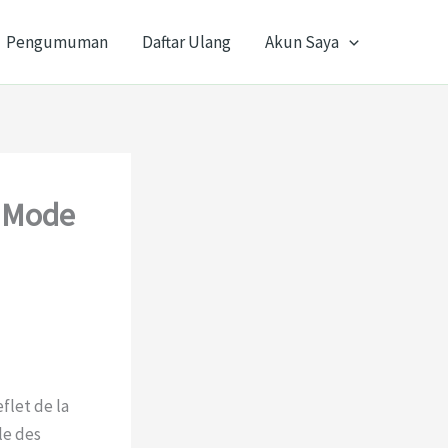
Pengumuman
Daftar Ulang
Akun Saya
s Mode
flet de la
le des