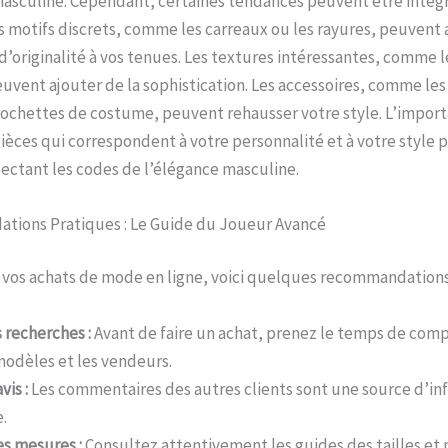
masculine. Cependant, certaines tendances peuvent être intég
es motifs discrets, comme les carreaux ou les rayures, peuvent
’originalité à vos tenues. Les textures intéressantes, comme l
uvent ajouter de la sophistication. Les accessoires, comme le
pochettes de costume, peuvent rehausser votre style. L’import
pièces qui correspondent à votre personnalité et à votre style 
ectant les codes de l’élégance masculine.
ions Pratiques : Le Guide du Joueur Avancé
 vos achats de mode en ligne, voici quelques recommandations
s recherches :
Avant de faire un achat, prenez le temps de comp
 modèles et les vendeurs.
vis :
Les commentaires des autres clients sont une source d’in
.
es mesures :
Consultez attentivement les guides des tailles et