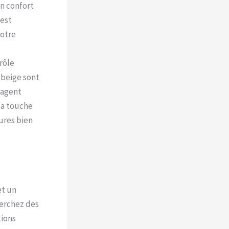
un confort
 est
votre
rôle
 beige sont
égagent
la touche
ures bien
et un
herchez des
tions