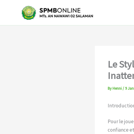
Skip
to
content
Le Sty
Inatte
By
Henni
/
9 Jan
Introduction
Pour le joue
confiance et