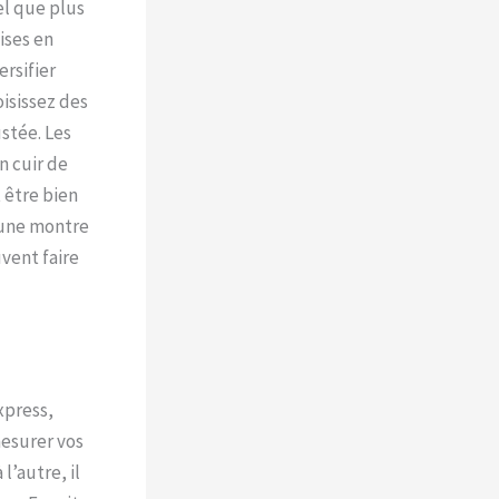
el que plus
ises en
ersifier
isissez des
stée. Les
n cuir de
 être bien
: une montre
vent faire
xpress,
esurer vos
’autre, il