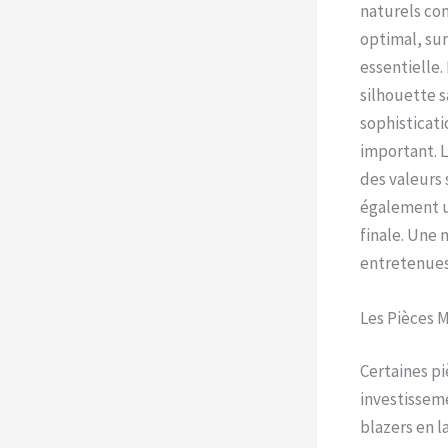
naturels comm
optimal, sur
essentielle.
silhouette 
sophisticati
important. L
des valeurs 
également un
finale. Une 
entretenues
Les Pièces M
Certaines pi
investisseme
blazers en l