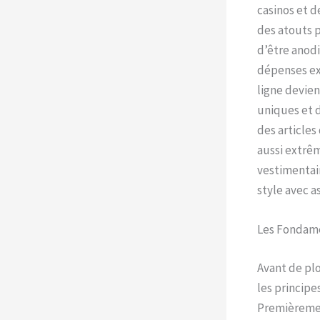
casinos et d
des atouts p
d’être anodi
dépenses ext
ligne devien
uniques et d
des articles
aussi extrê
vestimentai
style avec a
Les Fondame
Avant de pl
les principe
Premièrement