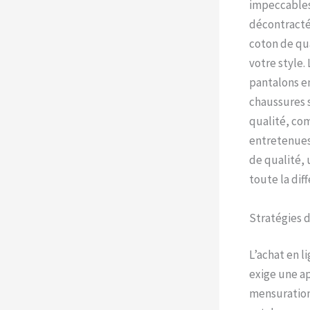
impeccables.
décontracté
coton de qua
votre style.
pantalons en
chaussures s
qualité, com
entretenues 
de qualité, 
toute la dif
Stratégies d
L’achat en l
exige une a
mensurations