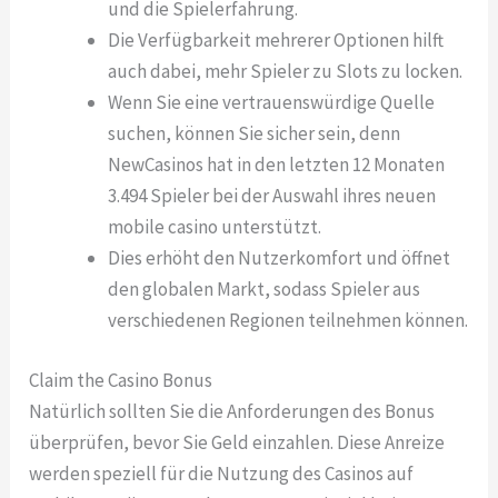
und die Spielerfahrung.
Die Verfügbarkeit mehrerer Optionen hilft
auch dabei, mehr Spieler zu Slots zu locken.
Wenn Sie eine vertrauenswürdige Quelle
suchen, können Sie sicher sein, denn
NewCasinos hat in den letzten 12 Monaten
3.494 Spieler bei der Auswahl ihres neuen
mobile casino unterstützt.
Dies erhöht den Nutzerkomfort und öffnet
den globalen Markt, sodass Spieler aus
verschiedenen Regionen teilnehmen können.
Claim the Casino Bonus
Natürlich sollten Sie die Anforderungen des Bonus
überprüfen, bevor Sie Geld einzahlen. Diese Anreize
werden speziell für die Nutzung des Casinos auf