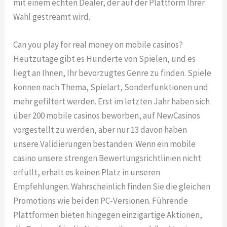
mit einem echten Dealer, der auf der Plattform Ihrer
Wahl gestreamt wird.
Can you play for real money on mobile casinos?
Heutzutage gibt es Hunderte von Spielen, und es
liegt an Ihnen, Ihr bevorzugtes Genre zu finden. Spiele
können nach Thema, Spielart, Sonderfunktionen und
mehr gefiltert werden. Erst im letzten Jahr haben sich
über 200 mobile casinos beworben, auf NewCasinos
vorgestellt zu werden, aber nur 13 davon haben
unsere Validierungen bestanden. Wenn ein mobile
casino unsere strengen Bewertungsrichtlinien nicht
erfüllt, erhält es keinen Platz in unseren
Empfehlungen. Wahrscheinlich finden Sie die gleichen
Promotions wie bei den PC-Versionen. Führende
Plattformen bieten hingegen einzigartige Aktionen,