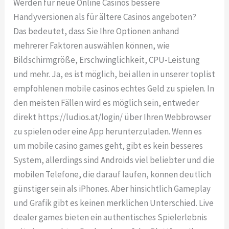
Werden für neue Online Casinos bessere
Handyversionen als für ältere Casinos angeboten?
Das bedeutet, dass Sie Ihre Optionen anhand
mehrerer Faktoren auswählen können, wie
Bildschirmgröße, Erschwinglichkeit, CPU-Leistung
und mehr. Ja, es ist möglich, bei allen in unserer toplist
empfohlenen mobile casinos echtes Geld zu spielen. In
den meisten Fällen wird es möglich sein, entweder
direkt https://ludios.at/login/ über Ihren Webbrowser
zu spielen oder eine App herunterzuladen. Wenn es
um mobile casino games geht, gibt es kein besseres
System, allerdings sind Androids viel beliebter und die
mobilen Telefone, die darauf laufen, können deutlich
günstiger sein als iPhones. Aber hinsichtlich Gameplay
und Grafik gibt es keinen merklichen Unterschied. Live
dealer games bieten ein authentisches Spielerlebnis