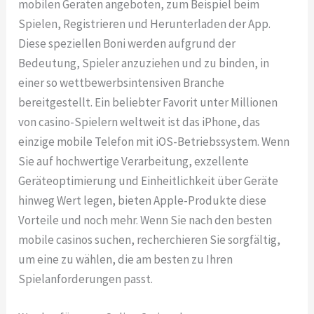
mobilen Geräten angeboten, zum Beispiel beim
Spielen, Registrieren und Herunterladen der App.
Diese speziellen Boni werden aufgrund der
Bedeutung, Spieler anzuziehen und zu binden, in
einer so wettbewerbsintensiven Branche
bereitgestellt. Ein beliebter Favorit unter Millionen
von casino-Spielern weltweit ist das iPhone, das
einzige mobile Telefon mit iOS-Betriebssystem. Wenn
Sie auf hochwertige Verarbeitung, exzellente
Geräteoptimierung und Einheitlichkeit über Geräte
hinweg Wert legen, bieten Apple-Produkte diese
Vorteile und noch mehr. Wenn Sie nach den besten
mobile casinos suchen, recherchieren Sie sorgfältig,
um eine zu wählen, die am besten zu Ihren
Spielanforderungen passt.