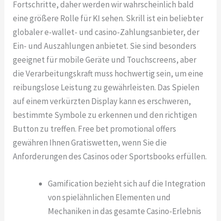
Fortschritte, daher werden wir wahrscheinlich bald
eine größere Rolle für KI sehen. Skrill ist ein beliebter
globaler e-wallet- und casino-Zahlungsanbieter, der
Ein- und Auszahlungen anbietet. Sie sind besonders
geeignet für mobile Geräte und Touchscreens, aber
die Verarbeitungskraft muss hochwertig sein, um eine
reibungslose Leistung zu gewährleisten. Das Spielen
auf einem verkürzten Display kann es erschweren,
bestimmte Symbole zu erkennen und den richtigen
Button zu treffen. Free bet promotional offers
gewähren Ihnen Gratiswetten, wenn Sie die
Anforderungen des Casinos oder Sportsbooks erfüllen.
Gamification bezieht sich auf die Integration
von spielähnlichen Elementen und
Mechaniken in das gesamte Casino-Erlebnis