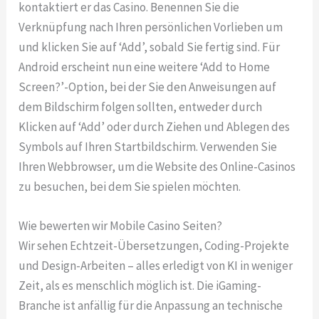
kontaktiert er das Casino. Benennen Sie die
Verknüpfung nach Ihren persönlichen Vorlieben um
und klicken Sie auf ‘Add’, sobald Sie fertig sind. Für
Android erscheint nun eine weitere ‘Add to Home
Screen?’-Option, bei der Sie den Anweisungen auf
dem Bildschirm folgen sollten, entweder durch
Klicken auf ‘Add’ oder durch Ziehen und Ablegen des
Symbols auf Ihren Startbildschirm. Verwenden Sie
Ihren Webbrowser, um die Website des Online-Casinos
zu besuchen, bei dem Sie spielen möchten.
Wie bewerten wir Mobile Casino Seiten?
Wir sehen Echtzeit-Übersetzungen, Coding-Projekte
und Design-Arbeiten – alles erledigt von KI in weniger
Zeit, als es menschlich möglich ist. Die iGaming-
Branche ist anfällig für die Anpassung an technische