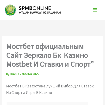
Skip
to
content
Мостбет официальным
Сайт Зеркало Бк ️ Казино
Mostbet И Ставки и Спорт”
By
Henni
/
2 October 2025
Мостбет В Казахстане лучший Выбор Для Ставок
На Спорт а Игры В Казино