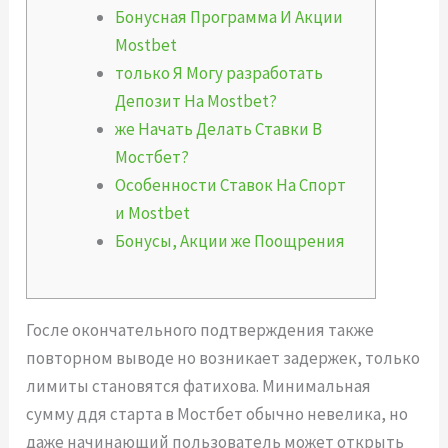
Бонусная Программа И Акции
Mostbet
только Я Могу разработать
Депозит На Mostbet?
же Начать Делать Ставки В
Мостбет?
Особенности Ставок На Спорт
и Mostbet
Бонусы, Акции же Поощрения
Госле окончательного подтверждения также
повторном выводе но возникает задержек, только
лимиты становятся фатихова. Минимальная
сумму ддя старта в Мостбет обычно невелика, но
даже начинающий пользователь может открыть