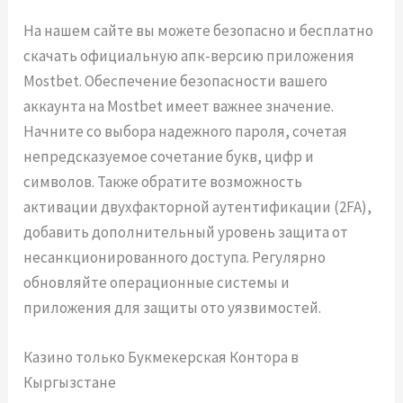
На нашем сайте вы можете безопасно и бесплатно
скачать официальную апк-версию приложения
Mostbet. Обеспечение безопасности вашего
аккаунта на Mostbet имеет важнее значение.
Начните со выбора надежного пароля, сочетая
непредсказуемое сочетание букв, цифр и
символов. Также обратите возможность
активации двухфакторной аутентификации (2FA),
добавить дополнительный уровень защита от
несанкционированного доступа. Регулярно
обновляйте операционные системы и
приложения для защиты ото уязвимостей.
Казино только Букмекерская Контора в
Кыргызстане