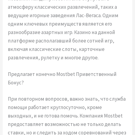
атмосферу классических развлечений, таких а
ведущие игорные заведения Лас-Вегаса. Одним
одним ключевых преимуществ является его
разнообразие азартных игр. Казино на данной
платформе располагавший более сотней игр,
включая классические слоты, карточные
развлечения, рулетку и многое другое.
Предлагает конечно Mostbet Приветственный
Бонус?
При повторном вопросов, важно знать, что служба
помощи работает круглосуточно, кроме
выходных, и не готова помочь. Компания Mostbet
предоставляет возможностью не только делать
ставки, но и следить за ходом соревнований через