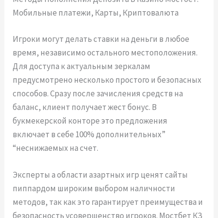
Мобильные платежи, Карты, Криптовалюта
Игроки могут делать ставки на деньги в любое
время, независимо остального местоположения.
Для доступа к актуальным зеркалам
предусмотрено несколько простого и безопасных
способов. Сразу после зачисления средств на
баланс, клиент получает жест бонус. В
букмекерской конторе это предложения
включает в себе 100% дополнительных”
“неснижаемых на счет.
Эксперты а области азартных игр ценят сайты
пиппардом широким выбором наличности
методов, так как это гарантирует преимущества и
безопасность усовершенство игроков. Мостбет КЗ