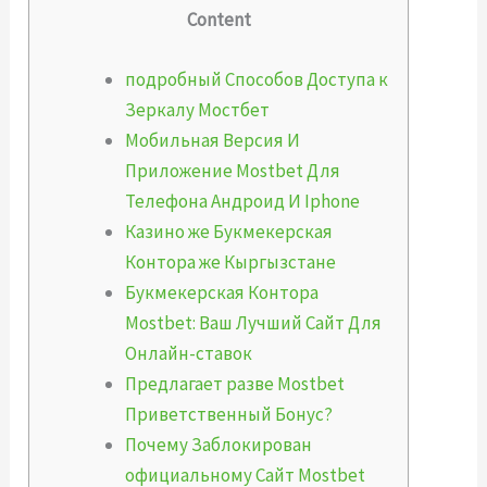
Content
подробный Способов Доступа к
Зеркалу Мостбет
Мобильная Версия И
Приложение Mostbet Для
Телефона Андроид И Iphone
Казино же Букмекерская
Контора же Кыргызстане
Букмекерская Контора
Mostbet: Ваш Лучший Сайт Для
Онлайн-ставок
Предлагает разве Mostbet
Приветственный Бонус?
Почему Заблокирован
официальному Сайт Mostbet