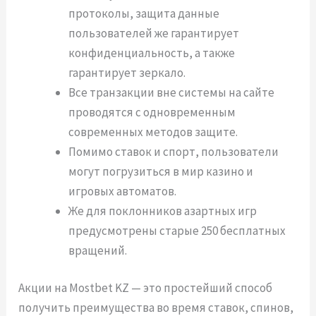
протоколы, защита данные
пользователей же гарантирует
конфиденциальность, а также
гарантирует зеркало.
Все транзакции вне системы на сайте
проводятся с одновременным
современных методов защите.
Помимо ставок и спорт, пользователи
могут погрузиться в мир казино и
игровых автоматов.
Же для поклонников азартных игр
предусмотрены старые 250 бесплатных
вращений.
Акции на Mostbet KZ — это простейший способ
получить преимущества во время ставок, спинов,