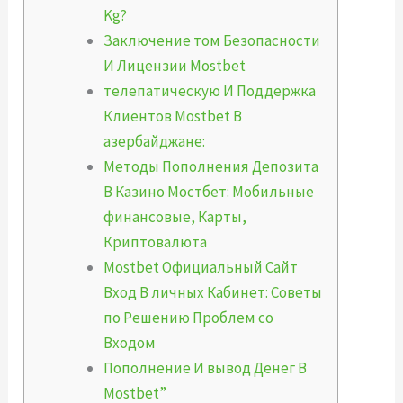
Kg?
Заключение том Безопасности
И Лицензии Mostbet
телепатическую И Поддержка
Клиентов Mostbet В
азербайджане:
Методы Пополнения Депозита
В Казино Мостбет: Мобильные
финансовые, Карты,
Криптовалюта
Mostbet Официальный Сайт
Вход В личных Кабинет: Советы
по Решению Проблем со
Входом
Пополнение И вывод Денег В
Mostbet”