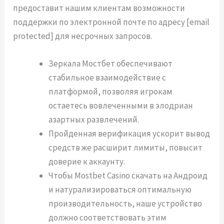
предоставит нашим клиентам возможности
поддержки по электронной почте по адресу [email
protected] для несрочных запросов.
Зеркала Мостбет обеспечивают
стабильное взаимодействие с
платформой, позволяя игрокам
остаетесь вовлеченными в элодриан
азартных развлечений.
Пройденная верификация ускорит вывод
средств же расширит лимиты, повысит
доверие к аккаунту.
Чтобы Mostbet Casino скачать на Андроид
и натурализироваться оптимальную
производительность, наше устройство
должно соответствовать этим