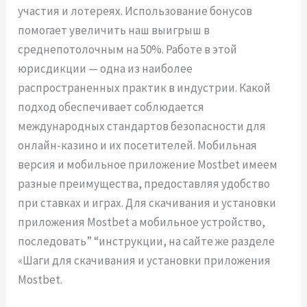
участия и лотереях. Использование бонусов
помогает увеличить наш выигрыш в
среднепотолочным на 50%. Работе в этой
юрисдикции — одна из наиболее
распространенных практик в индустрии. Какой
подход обеспечивает соблюдается
международных стандартов безопасности для
онлайн-казино и их посетителей. Мобильная
версия и мобильное приложение Mostbet имеем
разные преимущества, предоставляя удобство
при ставках и играх. Для скачивания и установки
приложения Mostbet а мобильное устройство,
последовать” “инструкции, на сайте же разделе
«Шаги для скачивания и установки приложения
Mostbet.