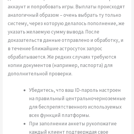
аккаунт и попробовать игры. Выплаты происходят
аналогичный образом – очень выбрать ту только
систему, через которую делалось пополнение, же
указать желаемую сумму вывода. После
доказательств данные отправлено и обработку, и
в течение ближайшие астросуток запрос
обрабатывается. Же редких случаях требуются
копии документов (например, паспорта) для
дополнительной проверки.
Убедитесь, что ваш ID-пароль настроен
на правильный центральночерноземные
для беспрепятственного используемых
всех функций платформы.
При заполнении анкеты рукопожатие
каждый клиент подтверждая свое