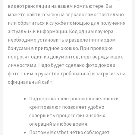
видеотрансляции на вашем компьютере. Вы
можете найти ссылку на зеркало самостоятельно
или обратиться к службе помощью для получения
актуальный информации. Код одним ваучера
необходимо установить в разделе пиппардом
бонусами в пригодное окошко. При проверке
попросят один из документов, подтверждающих
личностями. Надо будет сделано фото доков а
фото с ним в руках (по требованию) и загрузить на
официальный сайт.
Поддержка электронных кошельков и
криптовалют позволяет удобно
совершить процесс финансовых
операций в любое время.
Поэтому Mostbet чётко соблюдает