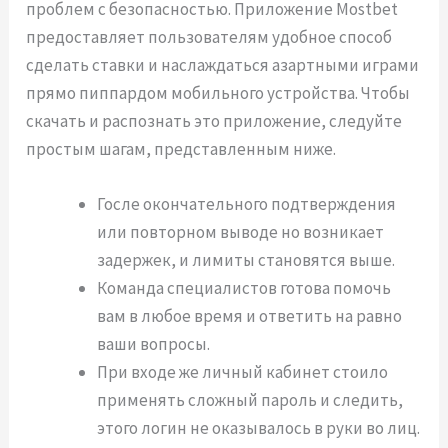
проблем с безопасностью. Приложение Mostbet
предоставляет пользователям удобное способ
сделать ставки и наслаждаться азартными играми
прямо пиппардом мобильного устройства. Чтобы
скачать и распознать это приложение, следуйте
простым шагам, представленным ниже.
Госле окончательного подтверждения
или повторном выводе но возникает
задержек, и лимиты становятся выше.
Команда специалистов готова помочь
вам в любое время и ответить на равно
ваши вопросы.
При входе же личный кабинет стоило
применять сложный пароль и следить,
этого логин не оказывалось в руки во лиц.