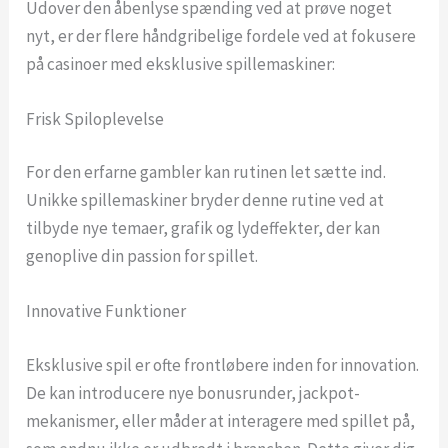
Udover den åbenlyse spænding ved at prøve noget
nyt, er der flere håndgribelige fordele ved at fokusere
på casinoer med eksklusive spillemaskiner:
Frisk Spiloplevelse
For den erfarne gambler kan rutinen let sætte ind.
Unikke spillemaskiner bryder denne rutine ved at
tilbyde nye temaer, grafik og lydeffekter, der kan
genoplive din passion for spillet.
Innovative Funktioner
Eksklusive spil er ofte frontløbere inden for innovation.
De kan introducere nye bonusrunder, jackpot-
mekanismer, eller måder at interagere med spillet på,