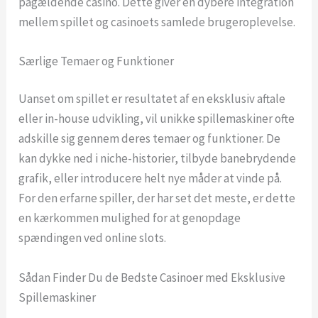
pågældende casino. Dette giver en dybere integration
mellem spillet og casinoets samlede brugeroplevelse.
Særlige Temaer og Funktioner
Uanset om spillet er resultatet af en eksklusiv aftale
eller in-house udvikling, vil unikke spillemaskiner ofte
adskille sig gennem deres temaer og funktioner. De
kan dykke ned i niche-historier, tilbyde banebrydende
grafik, eller introducere helt nye måder at vinde på.
For den erfarne spiller, der har set det meste, er dette
en kærkommen mulighed for at genopdage
spændingen ved online slots.
Sådan Finder Du de Bedste Casinoer med Eksklusive
Spillemaskiner