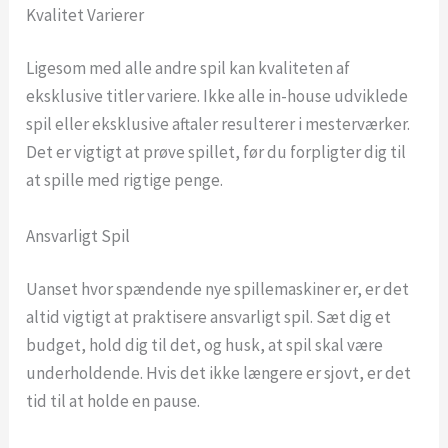
Kvalitet Varierer
Ligesom med alle andre spil kan kvaliteten af
eksklusive titler variere. Ikke alle in-house udviklede
spil eller eksklusive aftaler resulterer i mesterværker.
Det er vigtigt at prøve spillet, før du forpligter dig til
at spille med rigtige penge.
Ansvarligt Spil
Uanset hvor spændende nye spillemaskiner er, er det
altid vigtigt at praktisere ansvarligt spil. Sæt dig et
budget, hold dig til det, og husk, at spil skal være
underholdende. Hvis det ikke længere er sjovt, er det
tid til at holde en pause.