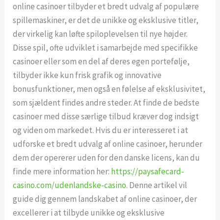
online casinoer tilbyder et bredt udvalg af populære
spillemaskiner, er det de unikke og eksklusive titler,
der virkelig kan løfte spiloplevelsen til nye højder.
Disse spil, ofte udviklet i samarbejde med specifikke
casinoer eller som en del af deres egen portefølje,
tilbyder ikke kun frisk grafik og innovative
bonusfunktioner, men også en følelse af eksklusivitet,
som sjældent findes andre steder. At finde de bedste
casinoer med disse særlige tilbud kræver dog indsigt
og viden om markedet. Hvis du er interesseret i at
udforske et bredt udvalg af online casinoer, herunder
dem der opererer uden for den danske licens, kan du
finde mere information her:
https://paysafecard-
casino.com/udenlandske-casino
. Denne artikel vil
guide dig gennem landskabet af online casinoer, der
excellerer i at tilbyde unikke og eksklusive