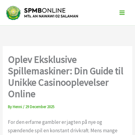
Skip
to
content
Oplev Eksklusive
Spillemaskiner: Din Guide til
Unikke Casinooplevelser
Online
By
Henni
/
29 December 2025
For den erfarne gambler er jagten på nye og
spændende spil en konstant drivkraft. Mens mange