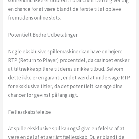
som endnu ikke er udbredt i branchen. Dette giver dig
en chance for at være blandt de første til at opleve
fremtidens online slots.
Potentielt Bedre Udbetalinger
Nogle eksklusive spillemaskiner kan have en højere
RTP (Return to Player) procentdel, da casinoet ønsker
at tiltrække spillere til deres unikke tilbud. Selvom
dette ikke er en garanti, er det værd at undersøge RTP
for eksklusive titler, da det potentielt kan øge dine
chancer for gevinst på lang sigt.
Fællesskabsfølelse
At spille eksklusive spil kan også give en følelse af at
være en del af et særligt fællesskab. Du er blandt de