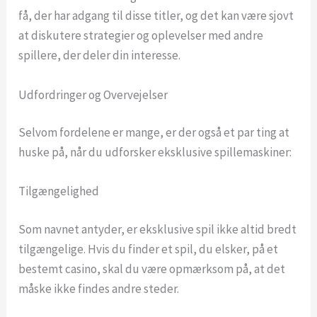
få, der har adgang til disse titler, og det kan være sjovt
at diskutere strategier og oplevelser med andre
spillere, der deler din interesse.
Udfordringer og Overvejelser
Selvom fordelene er mange, er der også et par ting at
huske på, når du udforsker eksklusive spillemaskiner:
Tilgængelighed
Som navnet antyder, er eksklusive spil ikke altid bredt
tilgængelige. Hvis du finder et spil, du elsker, på et
bestemt casino, skal du være opmærksom på, at det
måske ikke findes andre steder.