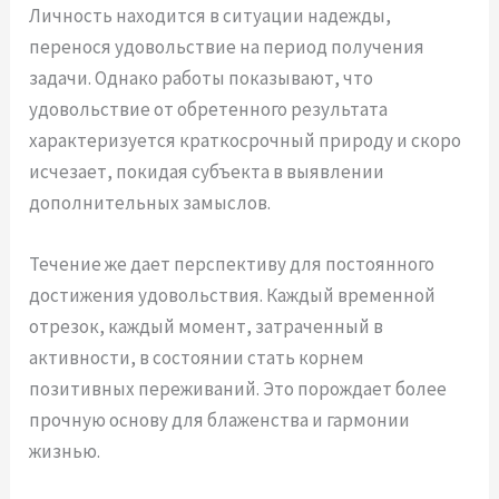
Личность находится в ситуации надежды,
перенося удовольствие на период получения
задачи. Однако работы показывают, что
удовольствие от обретенного результата
характеризуется краткосрочный природу и скоро
исчезает, покидая субъекта в выявлении
дополнительных замыслов.
Течение же дает перспективу для постоянного
достижения удовольствия. Каждый временной
отрезок, каждый момент, затраченный в
активности, в состоянии стать корнем
позитивных переживаний. Это порождает более
прочную основу для блаженства и гармонии
жизнью.