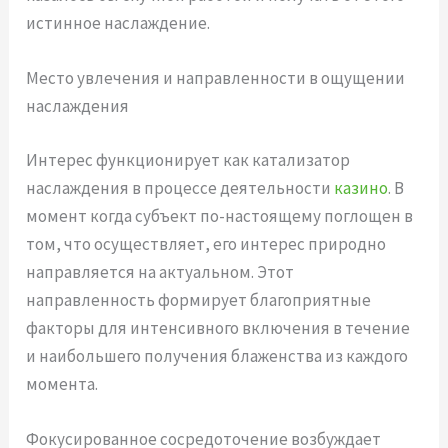
истинное наслаждение.
Место увлечения и направленности в ощущении
наслаждения
Интерес функционирует как катализатор
наслаждения в процессе деятельности
казино
. В
момент когда субъект по-настоящему поглощен в
том, что осуществляет, его интерес природно
направляется на актуальном. Этот
направленность формирует благоприятные
факторы для интенсивного включения в течение
и наибольшего получения блаженства из каждого
момента.
Фокусированное сосредоточение возбуждает