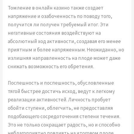
Томление в онлайн казино также создает
напряжение и озабоченность по поводу того,
получится ли получен требуемый итог. Эти
негативные состояния воздействуют на
абсолютный ход активности, создавая его менее
приятным и более напряженным. Неожиданно, но
излишняя направленность на плоде может даже
снижать возможность его обретения.
Поспешность и поспешность, обусловленные
тягой быстрее достичь исход, ведут к легкому
реализации активностей. Личность пробует
обойти ступени, облегчить, не предоставляя
подобающего сосредоточения степени течения.
Это не только сокращает радость, но и способно
неблагоприятно повлиять на итоговом плоде.