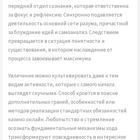
передний отдел сознания, которая ответственна
за фокус и рефлексию. Синхронно подавляется
деятельность основной сети разума, причастной
за блуждание идей и самоанализ. Следствием
превращается в ситуация понятности и
существования, в котором наслаждение от
процесса завоевывает максимума.
Увлечение можно культивировать даже к тем
видам активности, которые с самого начала
выглядят скучными. Способ кроется в поиске
дополнительных граней, особенностей или
методов реализации стандартных обязанностей
казино онлайн. Любопытство и стремление
осознать фундаментальные механизмы хода
трансформируют повседневность в интересное