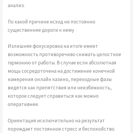
анализ.
По какой причине исход не постоянно
существеннее дороги к нему
Излишняя фокусировка на итоге имеет
возможность противоречиво снижать целостное
гармонию от работы. В случае если абсолютная
мощь сосредоточена на достижение конечной
намерения онлайн казино, переходные фазы
видятся как препятствия или неизбежность,
которое следует справиться как можно
оперативнее.
Ориентация исключительно на результат
порождает постоянное стресс и беспокойство.