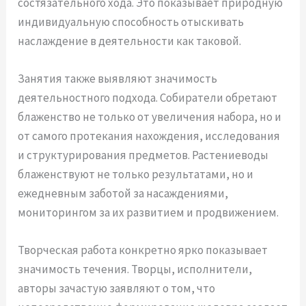
состязательного хода. Это показывает природную
индивидуальную способность отыскивать
наслаждение в деятельности как таковой.
Занятия также выявляют значимость
деятельностного подхода. Собиратели обретают
блаженство не только от увеличения набора, но и
от самого протекания нахождения, исследования
и структурирования предметов. Растениеводы
блаженствуют не только результатами, но и
ежедневным заботой за насаждениями,
мониторингом за их развитием и продвижением.
Творческая работа конкретно ярко показывает
значимость течения. Творцы, исполнители,
авторы зачастую заявляют о том, что