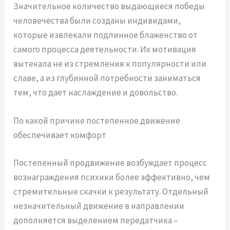
Значительное количество выдающиеся победы
человечества были созданы индивидами,
которые извлекали подлинное блаженство от
самого процесса деятельности. Их мотивация
вытекала не из стремления к популярности или
славе, а из глубинной потребности заниматься
тем, что дает наслаждение и довольство.
По какой причине постепенное движение
обеспечивает комфорт
Постепенный продвижение возбуждает процесс
вознаграждения психики более эффективно, чем
стремительные скачки к результату. Отдельный
незначительный движение в направлении
дополняется выделением передатчика –