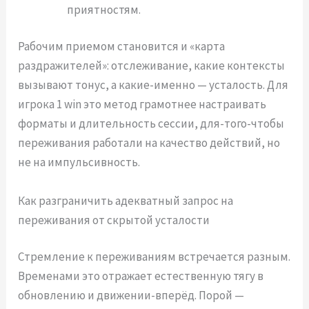
приятностям.
Рабочим приемом становится и «карта
раздражителей»: отслеживание, какие контексты
вызывают тонус, а какие-именно — усталость. Для
игрока 1 win это метод грамотнее настраивать
форматы и длительность сессии, для-того-чтобы
переживания работали на качество действий, но
не на импульсивность.
Как разграничить адекватный запрос на
переживания от скрытой усталости
Стремление к переживаниям встречается разным.
Временами это отражает естественную тягу в
обновлению и движении-вперёд. Порой —