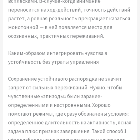
всплесками. В-случае-когда внимание
переносится на ход-действий, точность действий
растет, а ровная реальность прекращает казаться
монотонной — в ней появляется место для
осознанных, практичных переживаний.
Каким-образом интегрировать чувства в
устойчивость без утраты управления
Сохранение устойчивого распорядка не значит
запрет от сильных переживаний. Нужно, чтобы
чувственные «эпизоды» были заранее-
определенными и настроенными. Хорошо
помогают режимы, где сразу обозначены условия:
определённое длительность на активность, ясная
задача плюс признак завершения. Такой способ 1
win ослабляет шанс переутомления и сохраняет