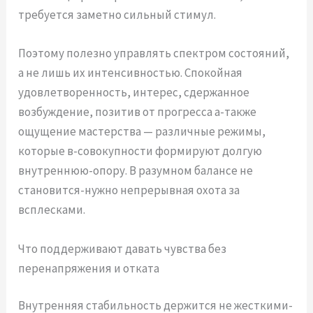
требуется заметно сильный стимул.
Поэтому полезно управлять спектром состояний,
а не лишь их интенсивностью. Спокойная
удовлетворенность, интерес, сдержанное
возбуждение, позитив от прогресса а-также
ощущение мастерства — различные режимы,
которые в-совокупности формируют долгую
внутреннюю-опору. В разумном балансе не
становится-нужно непрерывная охота за
всплесками.
Что поддерживают давать чувства без
перенапряжения и отката
Внутренняя стабильность держится не жесткими-