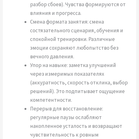
разбор сбоев). Чувства формируются от
влияния и прогресса.
Смена формата занятия: смена
состязательного сценария, обучения и
спокойной тренировки. Различные
эмоции сохраняют любопытство без
вечного давления.
Упор на навыке: заметка улучшений
через измеримых показателях
(аккуратность, скорость отклика, выбор
решений). Это подпитывает ощущение
компетентности.
Перерыв для восстановление:
регулярные паузы ослабляют
накопленное усталость и возвращают
чувствительность к ровным