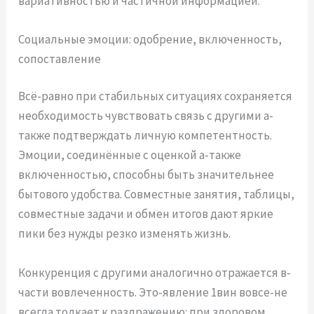
вариативностью и частичной информацией.
Социальные эмоции: одобрение, включенность,
сопоставление
Всё-равно при стабильных ситуациях сохраняется
необходимость чувствовать связь с другими а-
также подтверждать личную компетентность.
Эмоции, соединённые с оценкой а-также
включенностью, способны быть значительнее
бытового удобства. Совместные занятия, таблицы,
совместные задачи и обмен итогов дают яркие
пики без нужды резко изменять жизнь.
Конкуренция с другими аналогично отражается в-
части вовлеченность. Это-явление 1вин вовсе-не
всегда толкает к раздражению: при здоровом