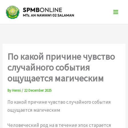
Skip
to
content
По какой причине чувство
случайного события
ощущается магическим
By
Henni
/
22 December 2025
По какой причине чувство случайного события
ощущается магическим
Человеческий род на в течение эпох старается