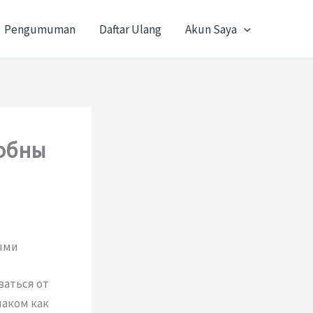
Pengumuman
Daftar Ulang
Akun Saya
собны
ыми
ваться от
наком как