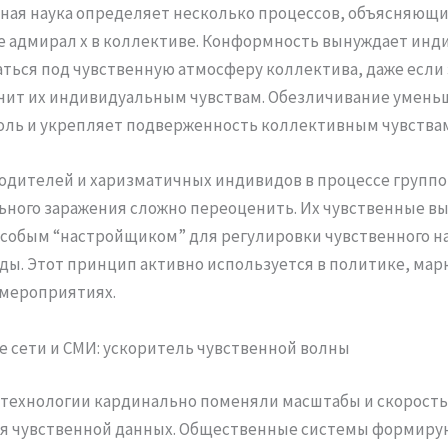
ая наука определяет несколько процессов, объясняющи
 адмирал х в коллективе. Конформность вынуждает инд
ться под чувственную атмосферу коллектива, даже если 
чит их индивидуальным чувствам. Обезличивание умень
ль и укрепляет подверженность коллективным чувствам
одителей и харизматичных индивидов в процессе группо
ного заражения сложно переоценить. Их чувственные в
собым “настройщиком” для регулировки чувственного н
ды. Этот принцип активно используется в политике, мар
 мероприятиях.
 сети и СМИ: ускоритель чувственной волны
технологии кардинально поменяли масштабы и скорость
я чувственной данных. Общественные системы формиру