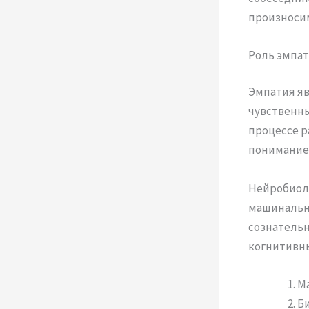
произносим
Роль эмпат
Эмпатия яв
чувственны
процессе р
понимание 
Нейробиоло
машинальн
сознательн
когнитивны
Ма
Б