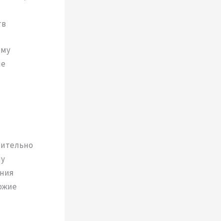
тв
ому
ие
чительно
му
ания
ожие