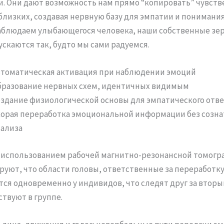
. Они дают возможность нам прямо “копировать” чувст
близких, создавая нервную базу для эмпатии и понимания
аблюдаем улыбающегося человека, наши собственные зе
ускаются так, будто мы сами радуемся.
втоматическая активация при наблюдении эмоций
бразование нервных схем, идентичных видимым
здание физиологической основы для эмпатического отве
корая переработка эмоциональной информации без созна
нализа
 использованием рабочей магнитно-резонансной томогр
уют, что области головы, ответственные за переработку
ся одновременно у индивидов, что следят друг за вторы
твуют в группе.