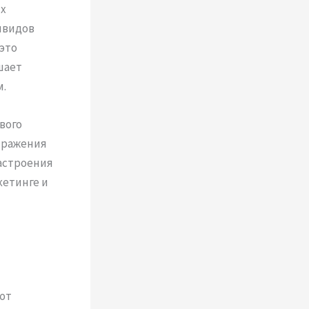
х
ивидов
это
шает
.
вого
ыражения
астроения
кетинге и
ют