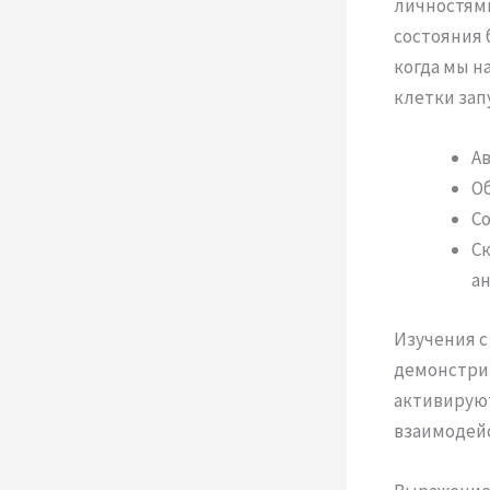
личностями
состояния 
когда мы н
клетки зап
А
О
Со
С
а
Изучения с
демонстрир
активируют
взаимодейс