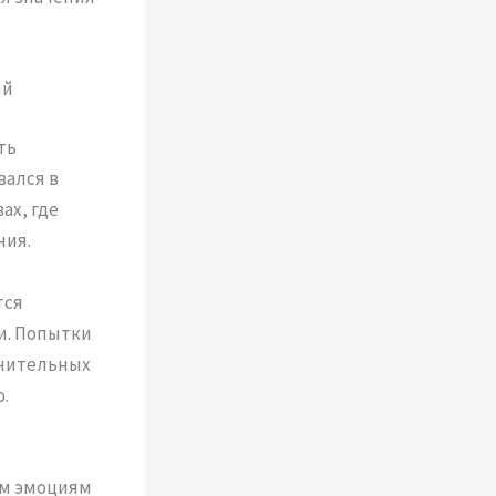
ий
ть
вался в
ах, где
ния.
тся
и. Попытки
ачительных
.
ым эмоциям