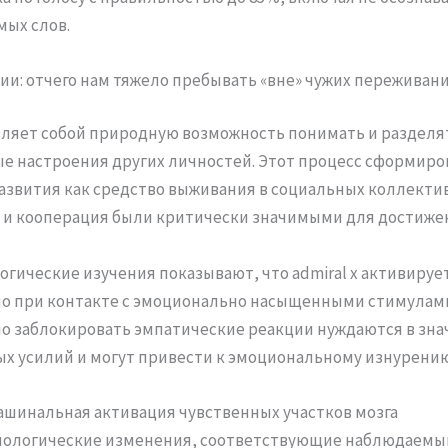
ых слов.
ии: отчего нам тяжело пребывать «вне» чужих переживан
ляет собой природную возможность понимать и разделя
е настроения других личностей. Этот процесс сформиро
азвития как средство выживания в социальных коллектив
и кооперация были критически значимыми для достиже
гические изучения показывают, что admiral x активируе
о при контакте с эмоционально насыщенными стимулам
о заблокировать эмпатические реакции нуждаются в зн
х усилий и могут привести к эмоциональному изнурению
шинальная активация чувственных участков мозга
иологические изменения, соответствующие наблюдаем