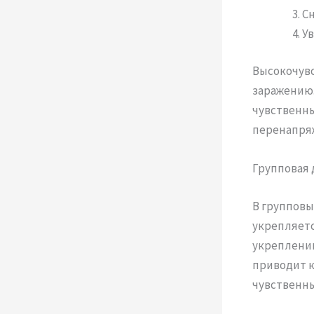
Сн
Ув
Высокочув
заражению.
чувственны
перенапряж
Групповая 
В групповы
укрепляетс
укреплению
приводит к
чувственн