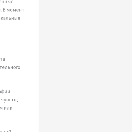
венные
. В момент
ркальные
та
тельного
афии
 чувств,
м или