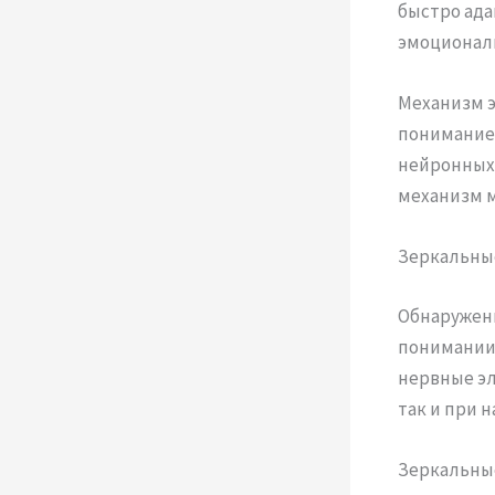
быстро ада
эмоциональ
Механизм э
понимание 
нейронных 
механизм м
Зеркальные
Обнаружени
понимании 
нервные эл
так и при 
Зеркальные