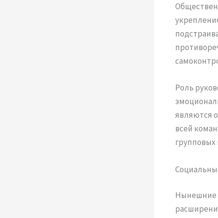
Общественн
укрепление
подстраива
противоре
самоконтро
Роль руков
эмоциональ
являются о
всей коман
групповых
Социальные
Нынешние 
расширени