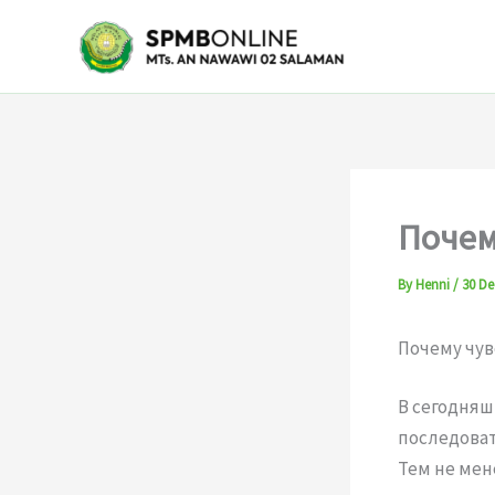
Skip
to
content
Почем
By
Henni
/
30 De
Почему чув
В сегодняш
последоват
Тем не мен