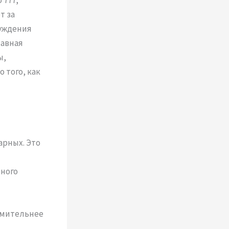
т за
уждения
лавная
ы,
 того, как
рных. Это
ного
емительнее