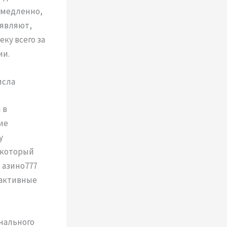
емедленно,
ыявляют,
ку всего за
ии.
исла
 в
ие
у
 который
 азино777
оактивные
нального