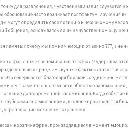
точку для развлечения, чувственная анализ случается н
ое обоснование часто возникает постфактум. Изучения в
ды могут определить свое позицию к незнакомому челове
ний общения, основываясь лишь на чувственном ощущен
я память: почему мы помним эмоции от азино 777, а не ч
но окрашенные воспоминания от azino777 удерживаются
ораздо дольше и ярче, чем скучные факты и статистическ
. Это совершается благодаря близкой соединению межд
ми центрами головного мозга и областью запоминания,
а создание долговременной запоминания. Когда событие в
я глубокими переживаниями, в голове производятся би
я, укрепляющие механизм сохранения.
есса и норэпинефрин, производящиеся в момент эмоцио