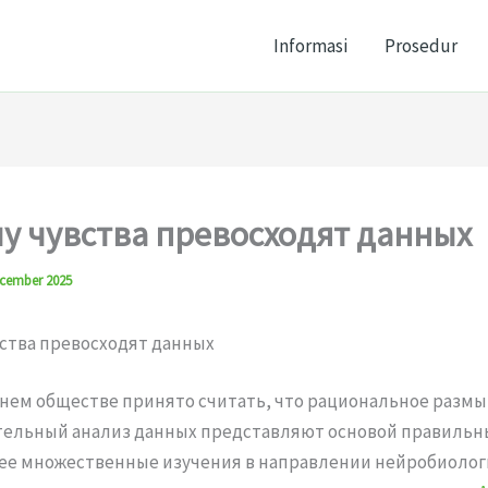
Informasi
Prosedur
у чувства превосходят данных
cember 2025
ства превосходят данных
нем обществе принято считать, что рациональное разм
ельный анализ данных представляют основой правильн
ее множественные изучения в направлении нейробиолог