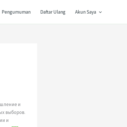
Pengumuman
Daftar Ulang
Akun Saya
ышление и
ых выборов.
ии и