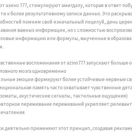
от азино 777, стимулируют амигдалу, которая в ответ поб
ти к более результативному записи данных. Это раскрыв
обностей помним свой изначальный поцелуй, день цере
авания важных информации, но с сложностью воспроизв
словые информацию или формулы, выученные в образов
и.
вственные воспоминания от azino777 запускают больше 
ловного мозга одновременно
ильные эмоции формируют более устойчивые нервные св
оциональная память часто охватывает чувственные дет
роматы, акустические сигналы, тактильные ощущения)
овторное переживание переживаний укрепляет релеван
печатления
и деятельно применяют этот принцип, создавая реклам