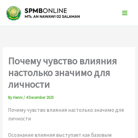
Skip
to
content
Почему чувство влияния
настолько значимо для
личности
By
Henni
/
4 December 2025
Почему чувство влияния настолько значимо для
личности
Осознание влияния выступает как базовым