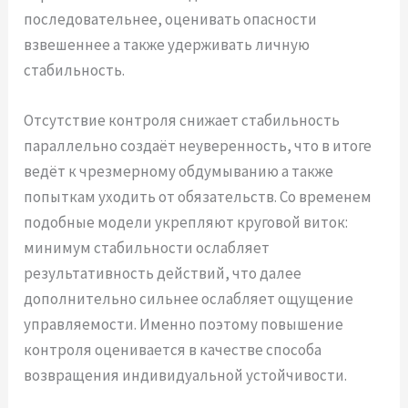
последовательнее, оценивать опасности
взвешеннее а также удерживать личную
стабильность.
Отсутствие контроля снижает стабильность
параллельно создаёт неуверенность, что в итоге
ведёт к чрезмерному обдумыванию а также
попыткам уходить от обязательств. Со временем
подобные модели укрепляют круговой виток:
минимум стабильности ослабляет
результативность действий, что далее
дополнительно сильнее ослабляет ощущение
управляемости. Именно поэтому повышение
контроля оценивается в качестве способа
возвращения индивидуальной устойчивости.