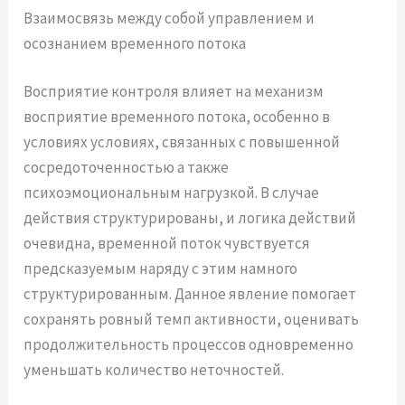
Взаимосвязь между собой управлением и
осознанием временного потока
Восприятие контроля влияет на механизм
восприятие временного потока, особенно в
условиях условиях, связанных с повышенной
сосредоточенностью а также
психоэмоциональным нагрузкой. В случае
действия структурированы, и логика действий
очевидна, временной поток чувствуется
предсказуемым наряду с этим намного
структурированным. Данное явление помогает
сохранять ровный темп активности, оценивать
продолжительность процессов одновременно
уменьшать количество неточностей.