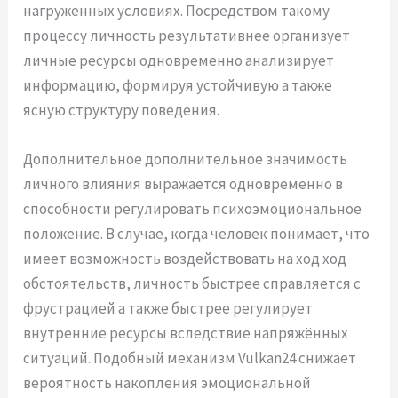
нагруженных условиях. Посредством такому
процессу личность результативнее организует
личные ресурсы одновременно анализирует
информацию, формируя устойчивую а также
ясную структуру поведения.
Дополнительное дополнительное значимость
личного влияния выражается одновременно в
способности регулировать психоэмоциональное
положение. В случае, когда человек понимает, что
имеет возможность воздействовать на ход ход
обстоятельств, личность быстрее справляется с
фрустрацией а также быстрее регулирует
внутренние ресурсы вследствие напряжённых
ситуаций. Подобный механизм Vulkan24 снижает
вероятность накопления эмоциональной