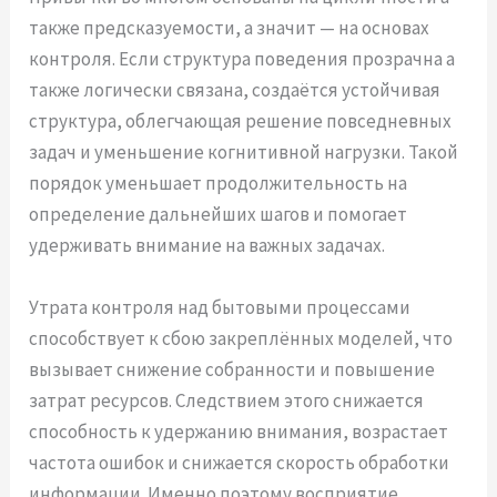
также предсказуемости, а значит — на основах
контроля. Если структура поведения прозрачна а
также логически связана, создаётся устойчивая
структура, облегчающая решение повседневных
задач и уменьшение когнитивной нагрузки. Такой
порядок уменьшает продолжительность на
определение дальнейших шагов и помогает
удерживать внимание на важных задачах.
Утрата контроля над бытовыми процессами
способствует к сбою закреплённых моделей, что
вызывает снижение собранности и повышение
затрат ресурсов. Следствием этого снижается
способность к удержанию внимания, возрастает
частота ошибок и снижается скорость обработки
информации. Именно поэтому восприятие