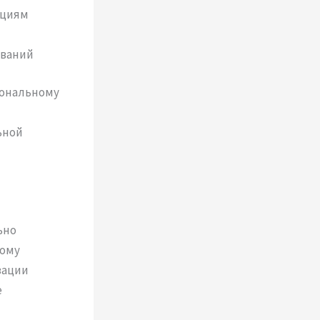
оциям
иваний
иональному
ьной
ьно
ному
зации
е