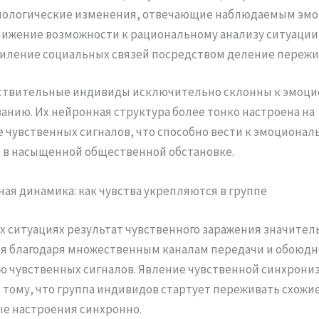
иологические изменения, отвечающие наблюдаемым эм
нижение возможности к рациональному анализу ситуации
силение социальных связей посредством деление переж
ствительные индивиды исключительно склонны к эмоц
нию. Их нейронная структура более тонко настроена на
 чувственных сигналов, что способно вести к эмоционал
 в насыщенной общественной обстановке.
ая динамика: как чувства укрепляются в группе
х ситуациях результат чувственного заражения значител
я благодаря множественным каналам передачи и обоюд
 чувственных сигналов. Явление чувственной синхрони
 тому, что группа индивидов стартует переживать схожи
е настроения синхронно.