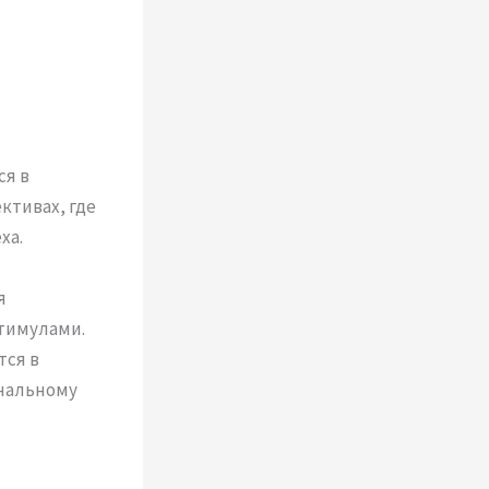
ся в
ктивах, где
ха.
я
тимулами.
тся в
ональному