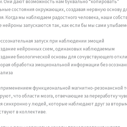
. Они дают возможность нам буквально “копировать”
ные состояния окружающих, создавая нервную основу д
ия. Когда мы наблюдаем радостного человека, наши собс
 нейроны запускаются так, как если бы мы сами улыбаем
ссознательная запуск при наблюдении эмоций
оздание нейронных схем, одинаковых наблюдаемым
здание биологической основы для сочувствующего откл
орая обработка эмоциональной информации без осознан
нализа
с применением функциональной магнитно-резонансной 
уют, что области мозга, отвечающие за переработку чув
я синхронно у людей, которые наблюдают друг за вторы
твуют в коллективе.