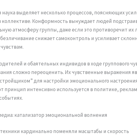
 наука выделяет несколько процессов, поясняющих уси
в коллективе. Конформность вынуждает людей подстраи
ную атмосферу группы, даже если это противоречит их
Обезличивание снижает самоконтроль и усиливает склон
чувствам.
одителей и обаятельных индивидов в ходе группового чу
ания сложно переоценить. Их чувственные выражения я
стройщиком” для настройки эмоционального настроения
от принцип интенсивно используется в политике, реклам
событиях.
медиа: катализатор эмоциональной волнения
техники кардинально поменяли масштабы и скорость