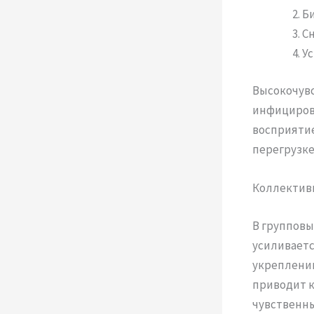
Б
С
У
Высокочув
инфицирова
восприятие
перегрузке
Коллективн
В групповы
усиливаетс
укреплению
приводит к
чувственны