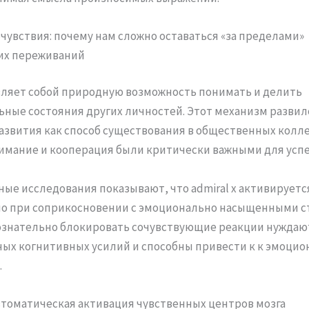
чувствия: почему нам сложно оставаться «за пределами»
их переживаний
ляет собой природную возможность понимать и делить
ные состояния других личностей. Этот механизм развил
азвития как способ существования в общественных колле
мание и кооперация были критически важными для успе
ые исследования показывают, что admiral x активируетс
о при соприкосновении с эмоционально насыщенными с
знательно блокировать сочувствующие реакции нуждаю
ых когнитивных усилий и способны привести к к эмоци
.
томатическая активация чувственных центров мозга