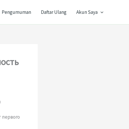
Pengumuman
Daftar Ulang
Akun Saya
ость
и
 первого