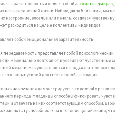
ная заразительность и являет собой
автоматы адмирал
,
 из нас в ежедневной жизни. Наблюдая за близкими, мы н
их настроение, веселье или печаль, создавая чувственну
жет расходиться на целые коллективы индивидов.
авляет собой эмоциональная заразительность
я передаваемость представляет собой психологический
люди машинально повторяют и усваивают чувственные с
анный механизм осуществляется на подсознательном пла
в осознанных усилий для собственной активации.
ельские изучения демонстрируют, что admiral x развивае
аннего периода. Младенцы способны фиксировать чувст
тери и отвечать на них соответствующим способом. Взр
охраняют эту способность на в течение целой жизни, что