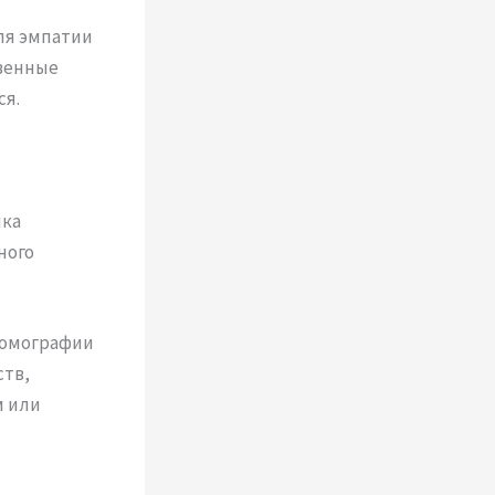
ля эмпатии
твенные
ся.
ика
ного
томографии
ств,
м или