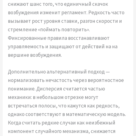
снижают шанс того, что единичный скачок
возбуждения изменит регламент. Редкость часто
вызывает рост уровня ставки, разгон скорости и
стремление «поймать повторить».
Фиксированные правила восстанавливают
управляемость и защищают от действий на на
вершине возбуждения.
Дополнительно альтернативный подход —
нормализовать нечастость через вероятностное
понимание. Дисперсия считается частью
механики: в небольшом отрезке могут
встречаться полосы, что кажутся как редкость,
однако соответствуют в математическую модель.
Когда считать редкие случаи как неизбежный
компонент случайного механизма, снижается