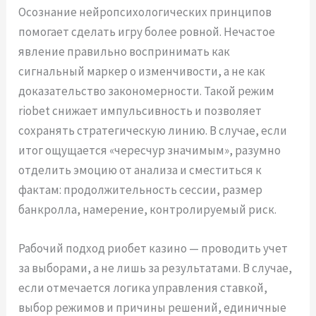
Осознание нейропсихологических принципов
помогает сделать игру более ровной. Нечастое
явление правильно воспринимать как
сигнальный маркер о изменчивости, а не как
доказательство закономерности. Такой режим
riobet снижает импульсивность и позволяет
сохранять стратегическую линию. В случае, если
итог ощущается «чересчур значимым», разумно
отделить эмоцию от анализа и сместиться к
фактам: продолжительность сессии, размер
банкролла, намерение, контролируемый риск.
Рабочий подход риобет казино — проводить учет
за выборами, а не лишь за результатами. В случае,
если отмечается логика управления ставкой,
выбор режимов и причины решений, единичные