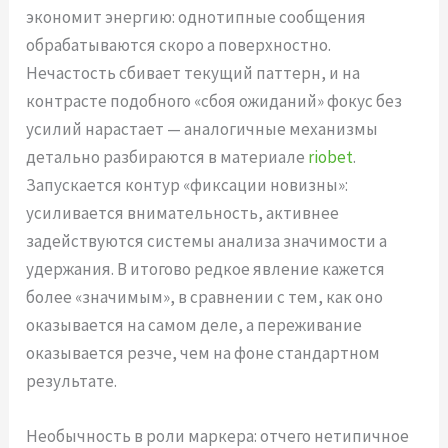
экономит энергию: однотипные сообщения
обрабатываются скоро а поверхностно.
Нечастость сбивает текущий паттерн, и на
контрасте подобного «сбоя ожиданий» фокус без
усилий нарастает — аналогичные механизмы
детально разбираются в материале
riobet
.
Запускается контур «фиксации новизны»:
усиливается внимательность, активнее
задействуются системы анализа значимости а
удержания. В итогово редкое явление кажется
более «значимым», в сравнении с тем, как оно
оказывается на самом деле, а переживание
оказывается резче, чем на фоне стандартном
результате.
Необычность в роли маркера: отчего нетипичное