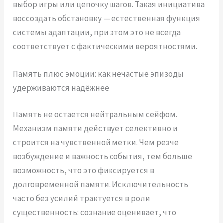
выбор игры или цепочку шагов. Такая инициатива
воссоздать обстановку — естественная функция
системы адаптации, при этом это не всегда
соответствует с фактическими вероятностями.
Память плюс эмоции: как нечастые эпизоды
удерживаются надёжнее
Память не остается нейтральным сейфом.
Механизм памяти действует селективно и
строится на чувственной метки. Чем резче
возбуждение и важность события, тем больше
возможность, что это фиксируется в
долговременной памяти. Исключительность
часто без усилий трактуется в роли
существенность: сознание оценивает, что