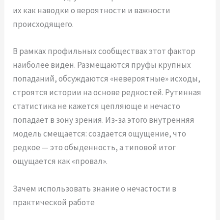
их как наводки о вероятности и важности
происходящего.
В рамках профильных сообществах этот фактор
наиболее виден. Размещаются пруфы крупных
попаданий, обсуждаются «невероятные» исходы,
строятся истории на основе редкостей. Рутинная
статистика не кажется цепляюще и нечасто
попадает в зону зрения. Из-за этого внутренняя
модель смещается: создается ощущение, что
редкое — это обыденность, а типовой итог
ощущается как «провал».
Зачем использовать знание о нечастости в
практической работе