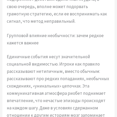
свою очередь, вполне может подорвать
грамотную стратегию, если ее воспринимать как
сигнал, что метод неправильный.
Групповой влияние необычности: зачем редкое
кажется важнее
Единичные события несут значительной
социальной видимостью. Игроки как правило
рассказывают нетипичным, вместо обычным:
рассказывают про редких попаданиях, необычных
схождениях, «уникальных» цепочках. Эта
коммуникативная атмосфера риобет поднимает
впечатление, что нечастые эпизоды происходят
на каждом шагу. Даже в условиях сдержанном
отношении к другим историям мозг запоминает