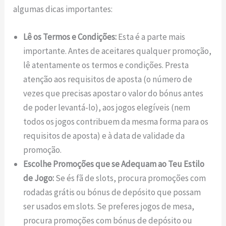
algumas dicas importantes:
Lê os Termos e Condições:
Esta é a parte mais
importante. Antes de aceitares qualquer promoção,
lê atentamente os termos e condições. Presta
atenção aos requisitos de aposta (o número de
vezes que precisas apostar o valor do bónus antes
de poder levantá-lo), aos jogos elegíveis (nem
todos os jogos contribuem da mesma forma para os
requisitos de aposta) e à data de validade da
promoção.
Escolhe Promoções que se Adequam ao Teu Estilo
de Jogo:
Se és fã de slots, procura promoções com
rodadas grátis ou bónus de depósito que possam
ser usados em slots. Se preferes jogos de mesa,
procura promoções com bónus de depósito ou