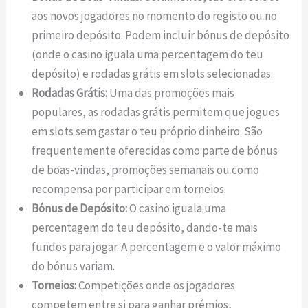
aos novos jogadores no momento do registo ou no
primeiro depósito. Podem incluir bónus de depósito
(onde o casino iguala uma percentagem do teu
depósito) e rodadas grátis em slots selecionadas.
Rodadas Grátis:
Uma das promoções mais
populares, as rodadas grátis permitem que jogues
em slots sem gastar o teu próprio dinheiro. São
frequentemente oferecidas como parte de bónus
de boas-vindas, promoções semanais ou como
recompensa por participar em torneios.
Bónus de Depósito:
O casino iguala uma
percentagem do teu depósito, dando-te mais
fundos para jogar. A percentagem e o valor máximo
do bónus variam.
Torneios:
Competições onde os jogadores
competem entre si para ganhar prémios,