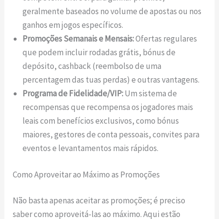
geralmente baseados no volume de apostas ou nos
ganhos em jogos específicos.
Promoções Semanais e Mensais:
Ofertas regulares
que podem incluir rodadas grátis, bónus de
depósito, cashback (reembolso de uma
percentagem das tuas perdas) e outras vantagens.
Programa de Fidelidade/VIP:
Um sistema de
recompensas que recompensa os jogadores mais
leais com benefícios exclusivos, como bónus
maiores, gestores de conta pessoais, convites para
eventos e levantamentos mais rápidos.
Como Aproveitar ao Máximo as Promoções
Não basta apenas aceitar as promoções; é preciso
saber como aproveitá-las ao máximo. Aqui estão