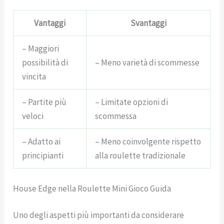
Vantaggi
Svantaggi
– Maggiori
possibilità di
– Meno varietà di scommesse
vincita
– Partite più
– Limitate opzioni di
veloci
scommessa
– Adatto ai
– Meno coinvolgente rispetto
principianti
alla roulette tradizionale
House Edge nella Roulette Mini Gioco Guida
Uno degli aspetti più importanti da considerare