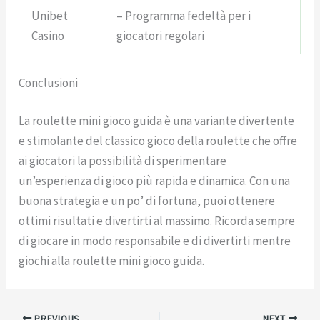
Unibet
– Programma fedeltà per i
Casino
giocatori regolari
Conclusioni
La roulette mini gioco guida è una variante divertente
e stimolante del classico gioco della roulette che offre
ai giocatori la possibilità di sperimentare
un’esperienza di gioco più rapida e dinamica. Con una
buona strategia e un po’ di fortuna, puoi ottenere
ottimi risultati e divertirti al massimo. Ricorda sempre
di giocare in modo responsabile e di divertirti mentre
giochi alla roulette mini gioco guida.
PREVIOUS
NEXT