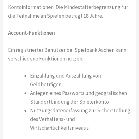
Kontoinformationen. Die Mindestalterbegrenzung für
die Teilnahme an Spielen beträgt 18 Jahre.
Account-Funktionen
Ein registrierter Benutzer bei Spielbank Aachen kann
verschiedene Funktionen nutzen:
Einzahlung und Auszahlung von
Geldbeträgen
Anlegen eines Passworts und geografischen
Standortbindung der Spielerkonto
Nutzungsdatenerfassung zur Sicherstellung
des Verhaltens- und
Wirtschaftlichkeitsniveaus