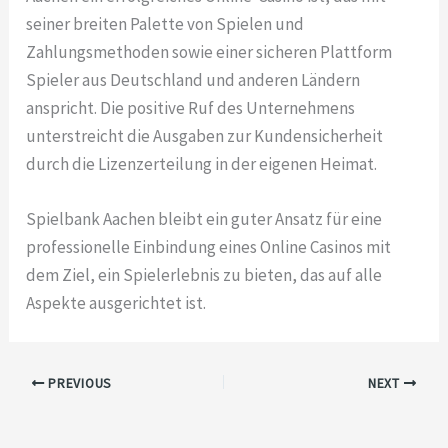
seiner breiten Palette von Spielen und
Zahlungsmethoden sowie einer sicheren Plattform
Spieler aus Deutschland und anderen Ländern
anspricht. Die positive Ruf des Unternehmens
unterstreicht die Ausgaben zur Kundensicherheit
durch die Lizenzerteilung in der eigenen Heimat.
Spielbank Aachen bleibt ein guter Ansatz für eine
professionelle Einbindung eines Online Casinos mit
dem Ziel, ein Spielerlebnis zu bieten, das auf alle
Aspekte ausgerichtet ist.
PREVIOUS
NEXT