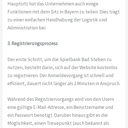
Hauptsitz hat das Unternehmen auch einige
Funktionen mit dem Sitz in Bayern zu teilen. Dies trägt
zu einer einfachen Handhabung der Logistik und
Administration bei.
3. Registrierungsprozess
Der erste Schritt, um die Spielbank Bad Steben zu
nutzen, besteht darin, sich auf der Website kostenlos
zu registrieren. Der Anmeldevorgang ist schnell und
effizient, dauert nicht länger als 2 Minuten in Anspruch.
Während des Registriervorgangs wird von den Usern
eine gültige E-Mail-Adresse, ein Benutzername und
ein Passwort benötigt. Darüber hinaus gibt es die
Möglichkeit, einen Treuepunkt (auch bekannt als