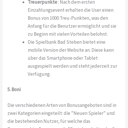
Treuerpunkte
: Nach dem ersten
Einzahlungsevent erhalten die User einen
Bonus von 1000 Treu-Punkten, was den
Anfang für die Benutzer ermöglicht und sie
zu Beginn mit vielen Vorteilen belohnt.
Die Spielbank Bad Steben bietet eine
mobile Version der Website an. Diese kann
über das Smartphone oder Tablet
ausgespielt werden und steht jederzeit zur
Verfügung.
5. Boni
Die verschiedenen Arten von Bonusangeboten sind in
zwei Kategorien eingeteilt: die "Neuen Spieler" und
die bestehenden Nutzer, für welche das