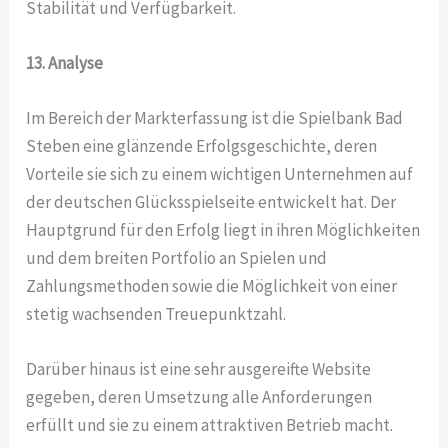
Stabilität und Verfügbarkeit.
13. Analyse
Im Bereich der Markterfassung ist die Spielbank Bad
Steben eine glänzende Erfolgsgeschichte, deren
Vorteile sie sich zu einem wichtigen Unternehmen auf
der deutschen Glücksspielseite entwickelt hat. Der
Hauptgrund für den Erfolg liegt in ihren Möglichkeiten
und dem breiten Portfolio an Spielen und
Zahlungsmethoden sowie die Möglichkeit von einer
stetig wachsenden Treuepunktzahl.
Darüber hinaus ist eine sehr ausgereifte Website
gegeben, deren Umsetzung alle Anforderungen
erfüllt und sie zu einem attraktiven Betrieb macht.