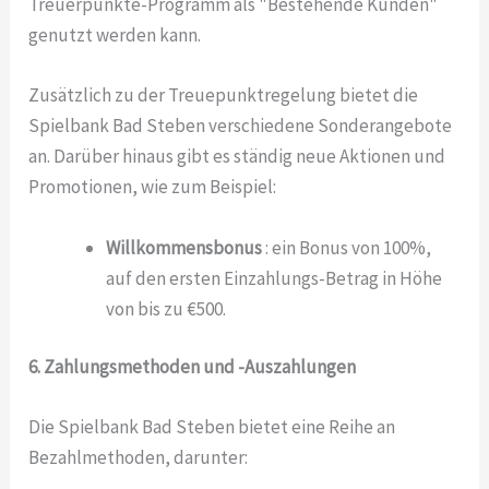
Treuerpunkte-Programm als "Bestehende Kunden"
genutzt werden kann.
Zusätzlich zu der Treuepunktregelung bietet die
Spielbank Bad Steben verschiedene Sonderangebote
an. Darüber hinaus gibt es ständig neue Aktionen und
Promotionen, wie zum Beispiel:
Willkommensbonus
: ein Bonus von 100%,
auf den ersten Einzahlungs-Betrag in Höhe
von bis zu €500.
6. Zahlungsmethoden und -Auszahlungen
Die Spielbank Bad Steben bietet eine Reihe an
Bezahlmethoden, darunter: