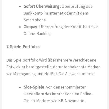
Sofort Überweisung
: Überprüfung des
Bankkonto im Internet oder mit dem
Smartphone.
Giropay
: Überprüfung der Kredit-Karte via
Online-Banking.
7. Spiele-Portfolios
Das Spielportfolio wird über mehrere verschiedene
Entwickler bereitgestellt, darunter bekannte Marken
wie Microgaming und NetEnt. Die Auswahl umfasst:
Slot-Spiele
: von den renommierten
Herstellern des internationalen Online-
Casino-Marktes wie z.B. Novomatic.