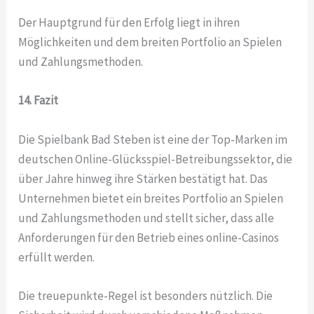
Der Hauptgrund für den Erfolg liegt in ihren
Möglichkeiten und dem breiten Portfolio an Spielen
und Zahlungsmethoden.
14. Fazit
Die Spielbank Bad Steben ist eine der Top-Marken im
deutschen Online-Glücksspiel-Betreibungssektor, die
über Jahre hinweg ihre Stärken bestätigt hat. Das
Unternehmen bietet ein breites Portfolio an Spielen
und Zahlungsmethoden und stellt sicher, dass alle
Anforderungen für den Betrieb eines online-Casinos
erfüllt werden.
Die treuepunkte-Regel ist besonders nützlich. Die