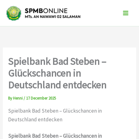
Skip
to
content
Spielbank Bad Steben –
Glückschancen in
Deutschland entdecken
By
Henni
/
17 December 2025
Spielbank Bad Steben – Glückschancen in
Deutschland entdecken
Spielbank Bad Steben – Glückschancen in