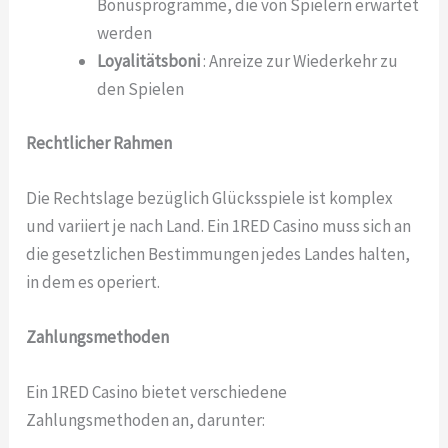
Bonusprogramme, die von Spielern erwartet
werden
Loyalitätsboni
: Anreize zur Wiederkehr zu
den Spielen
Rechtlicher Rahmen
Die Rechtslage bezüglich Glücksspiele ist komplex
und variiert je nach Land. Ein 1RED Casino muss sich an
die gesetzlichen Bestimmungen jedes Landes halten,
in dem es operiert.
Zahlungsmethoden
Ein 1RED Casino bietet verschiedene
Zahlungsmethoden an, darunter: