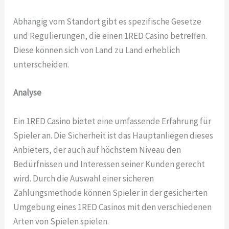
Abhängig vom Standort gibt es spezifische Gesetze
und Regulierungen, die einen 1RED Casino betreffen.
Diese können sich von Land zu Land erheblich
unterscheiden.
Analyse
Ein 1RED Casino bietet eine umfassende Erfahrung für
Spieler an. Die Sicherheit ist das Hauptanliegen dieses
Anbieters, der auch auf höchstem Niveau den
Bedürfnissen und Interessen seiner Kunden gerecht
wird. Durch die Auswahl einer sicheren
Zahlungsmethode können Spieler in der gesicherten
Umgebung eines 1RED Casinos mit den verschiedenen
Arten von Spielen spielen.