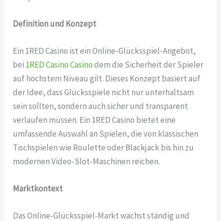
Definition und Konzept
Ein 1RED Casino ist ein Online-Glücksspiel-Angebot,
bei
1RED Casino Casino
dem die Sicherheit der Spieler
auf höchstem Niveau gilt. Dieses Konzept basiert auf
der Idee, dass Glücksspiele nicht nur unterhaltsam
sein sollten, sondern auch sicher und transparent
verlaufen müssen. Ein 1RED Casino bietet eine
umfassende Auswahl an Spielen, die von klassischen
Tischspielen wie Roulette oder Blackjack bis hin zu
modernen Video-Slot-Maschinen reichen.
Marktkontext
Das Online-Glücksspiel-Markt wächst ständig und