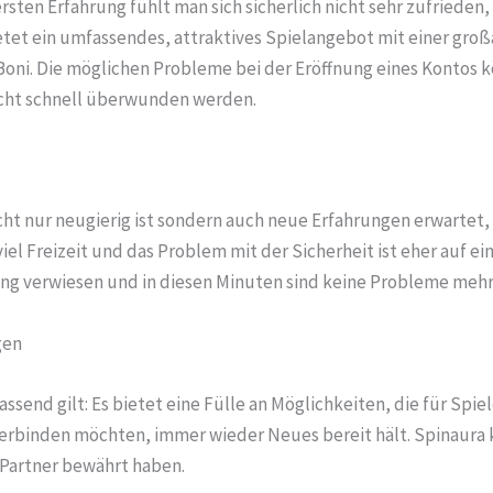
rsten Erfahrung fühlt man sich sicherlich nicht sehr zufrieden,
etet ein umfassendes, attraktives Spielangebot mit einer groß
Boni. Die möglichen Probleme bei der Eröffnung eines Kontos k
icht schnell überwunden werden.
cht nur neugierig ist sondern auch neue Erfahrungen erwartet, 
viel Freizeit und das Problem mit der Sicherheit ist eher auf ei
g verwiesen und in diesen Minuten sind keine Probleme mehr
gen
end gilt: Es bietet eine Fülle an Möglichkeiten, die für Spiel
verbinden möchten, immer wieder Neues bereit hält. Spinaura k
 Partner bewährt haben.