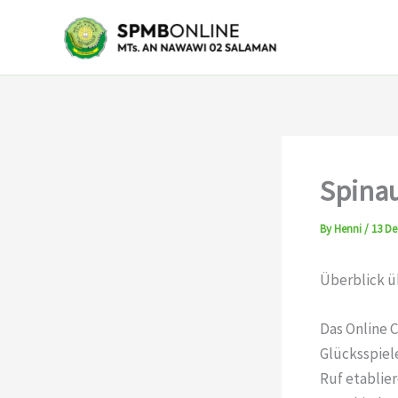
Skip
to
content
Spinau
By
Henni
/
13 De
Überblick ü
Das Online C
Glücksspiele
Ruf etablie