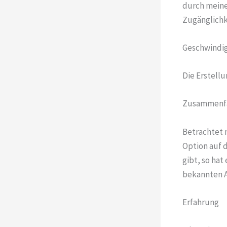
durch meine
Zugänglichke
Geschwindig
Die Erstellu
Zusammenfa
Betrachtet 
Option auf d
gibt, so ha
bekannten A
Erfahrung