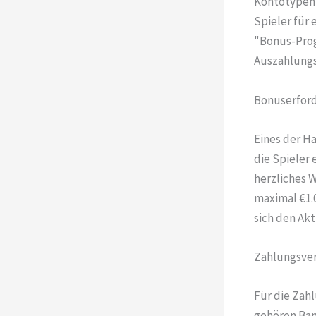
Kontotypen 
Spieler für 
"Bonus-Prog
Auszahlungs
Bonuserford
Eines der H
die Spieler 
herzliches 
maximal €1.
sich den Ak
Zahlungsve
Für die Zah
gehören Ban