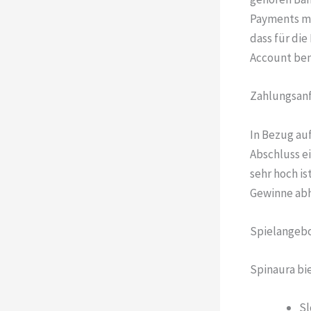
Payments mi
dass für die
Account ben
Zahlungsan
In Bezug au
Abschluss e
sehr hoch is
Gewinne abh
Spielangeb
Spinaura bi
Sl