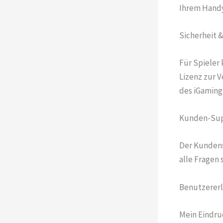
Ihrem Handy
Sicherheit 
Für Spieler
Lizenz zur 
des iGaming
Kunden-Su
Der Kundens
alle Fragen 
Benutzererl
Mein Eindru