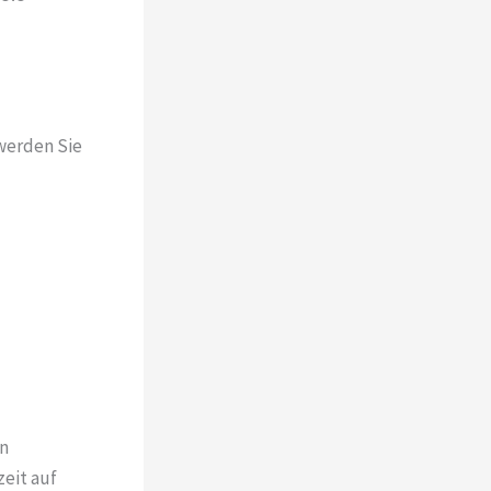
 werden Sie
n
eit auf