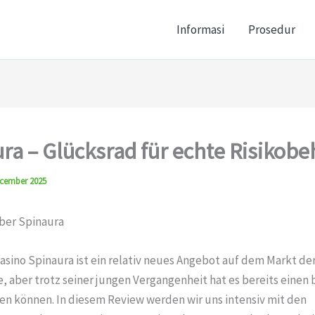
Informasi
Prosedur
ra – Glücksrad für echte Risikobe
cember 2025
ber Spinaura
asino Spinaura ist ein relativ neues Angebot auf dem Markt de
, aber trotz seiner jungen Vergangenheit hat es bereits einen
ren können. In diesem Review werden wir uns intensiv mit den