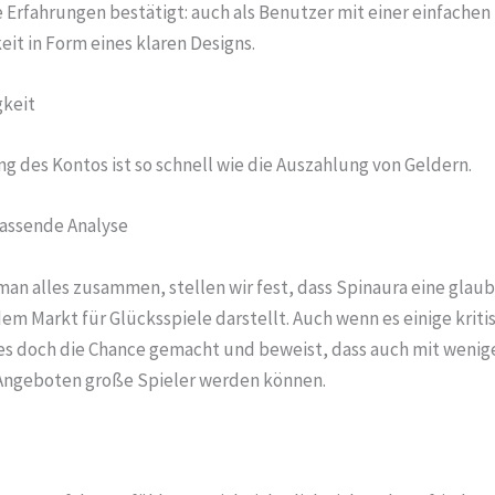
 Erfahrungen bestätigt: auch als Benutzer mit einer einfachen
it in Form eines klaren Designs.
keit
ng des Kontos ist so schnell wie die Auszahlung von Geldern.
ssende Analyse
man alles zusammen, stellen wir fest, dass Spinaura eine glau
em Markt für Glücksspiele darstellt. Auch wenn es einige krit
t es doch die Chance gemacht und beweist, dass auch mit wenig
ngeboten große Spieler werden können.