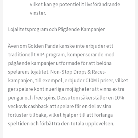
vilket kan ge potentiellt livsförändrande
vinster.
Lojalitetsprogram och Pågående Kampanjer
Även om Golden Panda kanske inte erbjuder ett
traditionellt VIP-program, kompenserar de med
pågående kampanjer utformade för att belöna
spelarens lojalitet. Non-Stop Drops & Races-
kampanjen, till exempel, erbjuder €10M i priser, vilket
ger spelare kontinuerliga möjligheter att vinna extra
pengar och free spins. Dessutom säkerställer en 10%
veckovis cashback att spelare får en del av sina
förluster tillbaka, vilket hjälper till att förlänga
speltiden och förbättra den totala upplevelsen.