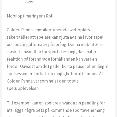
över.
Mobiloptimeringens Roll
Golden Pandas mobiloptimerade webbplats
säkerställer att spelare kan njuta av sina favoritspel
och bettingalternativ på språng. Denna mobilitet är
särskilt användbar för sports betting, där snabb
reaktion på förändrade förhållanden kan vara en
fördel. Oavsett om det gäller korta pauser eller längre
spelsessioner, förbättrar möjligheten att komma åt
Golden Panda var som helst den totala
spelupplevelsen.
Till exempel kan en spelare använda sin pendling för
att lägga några bets på kommande sportevenemang