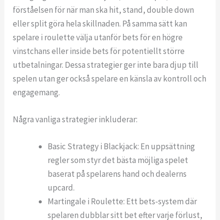
förståelsen för när man ska hit, stand, double down
eller split göra hela skillnaden. På samma sätt kan
spelare i roulette välja utanför bets för en högre
vinstchans eller inside bets för potentiellt större
utbetalningar. Dessa strategier ger inte bara djup till
spelen utan ger också spelare en känsla av kontroll och
engagemang.
Några vanliga strategier inkluderar:
Basic Strategy i Blackjack: En uppsättning
regler som styr det bästa möjliga spelet
baserat på spelarens hand och dealerns
upcard.
Martingale i Roulette: Ett bets-system där
spelaren dubblar sitt bet efter varje förlust,