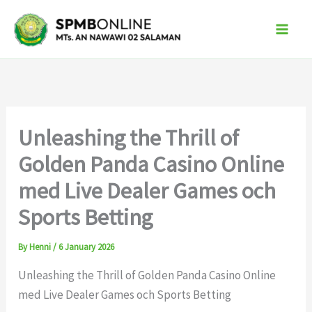
Skip
to
content
Unleashing the Thrill of
Golden Panda Casino Online
med Live Dealer Games och
Sports Betting
By
Henni
/
6 January 2026
Unleashing the Thrill of Golden Panda Casino Online
med Live Dealer Games och Sports Betting