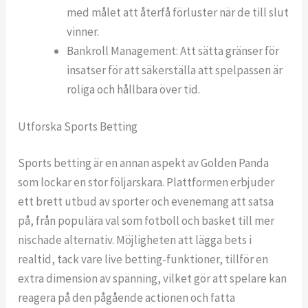
med målet att återfå förluster när de till slut
vinner.
Bankroll Management: Att sätta gränser för
insatser för att säkerställa att spelpassen är
roliga och hållbara över tid.
Utforska Sports Betting
Sports betting är en annan aspekt av Golden Panda
som lockar en stor följarskara. Plattformen erbjuder
ett brett utbud av sporter och evenemang att satsa
på, från populära val som fotboll och basket till mer
nischade alternativ. Möjligheten att lägga bets i
realtid, tack vare live betting-funktioner, tillför en
extra dimension av spänning, vilket gör att spelare kan
reagera på den pågående actionen och fatta