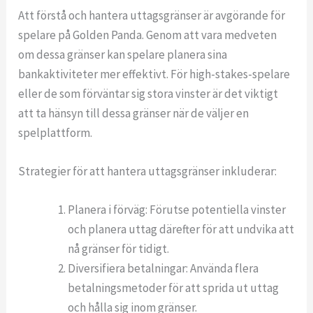
Att förstå och hantera uttagsgränser är avgörande för
spelare på Golden Panda. Genom att vara medveten
om dessa gränser kan spelare planera sina
bankaktiviteter mer effektivt. För high-stakes-spelare
eller de som förväntar sig stora vinster är det viktigt
att ta hänsyn till dessa gränser när de väljer en
spelplattform.
Strategier för att hantera uttagsgränser inkluderar:
Planera i förväg: Förutse potentiella vinster
och planera uttag därefter för att undvika att
nå gränser för tidigt.
Diversifiera betalningar: Använda flera
betalningsmetoder för att sprida ut uttag
och hålla sig inom gränser.