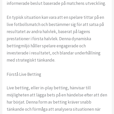
informerade beslut baserade på matchens utveckling.
En typisk situation kan vara att en spelare tittar på en
live fotbollsmatch och bestämmer sig för att satsa på
resultatet av andra halvlek, baserat på lagens
prestationer i första halvlek. Denna dynamiska
bettingmiljö håller spelare engagerade och
investerade i resultatet, och blandar underhållning
med strategiskt tänkande.
Förstå Live Betting
Live betting, eller in-play betting, hänvisar till
möjligheten att lägga bets på en händelse efter att den
har börjat. Denna form av betting kräver snabb
tänkande och förmåga att analysera situationen när