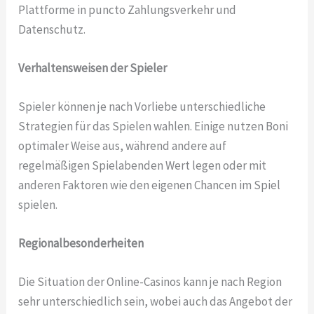
Plattforme in puncto Zahlungsverkehr und
Datenschutz.
Verhaltensweisen der Spieler
Spieler können je nach Vorliebe unterschiedliche
Strategien für das Spielen wahlen. Einige nutzen Boni
optimaler Weise aus, während andere auf
regelmäßigen Spielabenden Wert legen oder mit
anderen Faktoren wie den eigenen Chancen im Spiel
spielen.
Regionalbesonderheiten
Die Situation der Online-Casinos kann je nach Region
sehr unterschiedlich sein, wobei auch das Angebot der