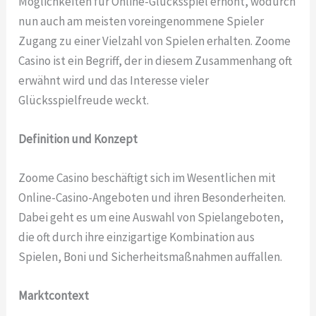
Möglichkeiten für Online-Glücksspiel erhöht, wodurch
nun auch am meisten voreingenommene Spieler
Zugang zu einer Vielzahl von Spielen erhalten. Zoome
Casino ist ein Begriff, der in diesem Zusammenhang oft
erwähnt wird und das Interesse vieler
Glücksspielfreude weckt.
Definition und Konzept
Zoome Casino beschäftigt sich im Wesentlichen mit
Online-Casino-Angeboten und ihren Besonderheiten.
Dabei geht es um eine Auswahl von Spielangeboten,
die oft durch ihre einzigartige Kombination aus
Spielen, Boni und Sicherheitsmaßnahmen auffallen.
Marktcontext