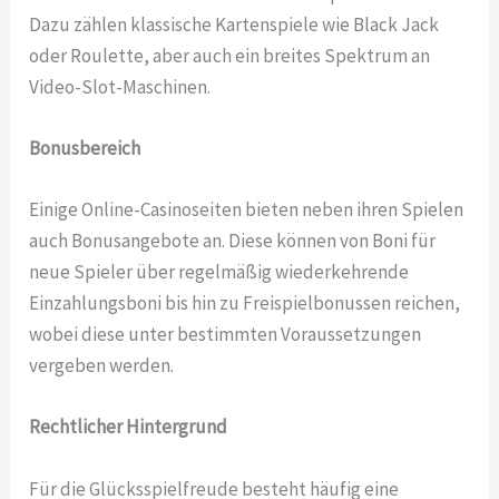
Dazu zählen klassische Kartenspiele wie Black Jack
oder Roulette, aber auch ein breites Spektrum an
Video-Slot-Maschinen.
Bonusbereich
Einige Online-Casinoseiten bieten neben ihren Spielen
auch Bonusangebote an. Diese können von Boni für
neue Spieler über regelmäßig wiederkehrende
Einzahlungsboni bis hin zu Freispielbonussen reichen,
wobei diese unter bestimmten Voraussetzungen
vergeben werden.
Rechtlicher Hintergrund
Für die Glücksspielfreude besteht häufig eine