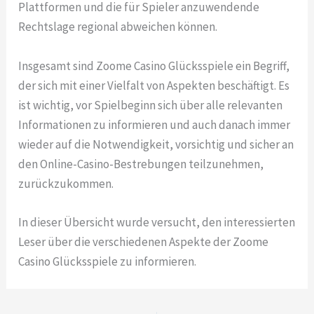
Plattformen und die für Spieler anzuwendende
Rechtslage regional abweichen können.
Insgesamt sind Zoome Casino Glücksspiele ein Begriff,
der sich mit einer Vielfalt von Aspekten beschäftigt. Es
ist wichtig, vor Spielbeginn sich über alle relevanten
Informationen zu informieren und auch danach immer
wieder auf die Notwendigkeit, vorsichtig und sicher an
den Online-Casino-Bestrebungen teilzunehmen,
zurückzukommen.
In dieser Übersicht wurde versucht, den interessierten
Leser über die verschiedenen Aspekte der Zoome
Casino Glücksspiele zu informieren.