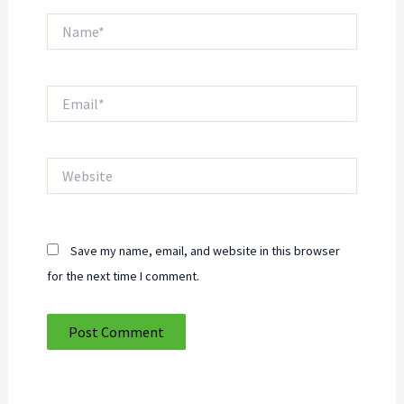
Name*
Email*
Website
Save my name, email, and website in this browser
for the next time I comment.