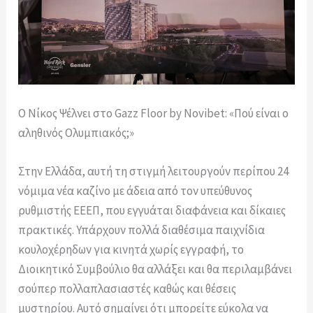
Ο Νίκος Ψέλνει στο Gazz Floor by Novibet: «Πού είναι ο
αληθινός Ολυμπιακός;»
Στην Ελλάδα, αυτή τη στιγμή λειτουργούν περίπου 24
νόμιμα νέα καζίνο με άδεια από τον υπεύθυνος
ρυθμιστής ΕΕΕΠ, που εγγυάται διαφάνεια και δίκαιες
πρακτικές. Υπάρχουν πολλά διαθέσιμα παιχνίδια
κουλοχέρηδων για κινητά χωρίς εγγραφή, το
Διοικητικό Συμβούλιο θα αλλάξει και θα περιλαμβάνει
σούπερ πολλαπλασιαστές καθώς και θέσεις
μυστηρίου. Αυτό σημαίνει ότι μπορείτε εύκολα να