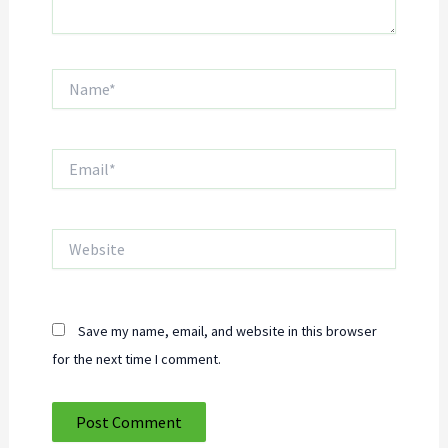
Name*
Email*
Website
Save my name, email, and website in this browser
for the next time I comment.