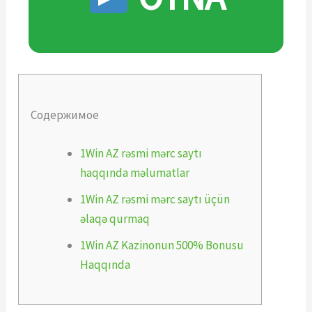
Содержимое
1Win AZ rəsmi mərc saytı
haqqında məlumatlar
1Win AZ rəsmi mərc saytı üçün
əlaqə qurmaq
1Win AZ Kazinonun 500% Bonusu
Haqqında