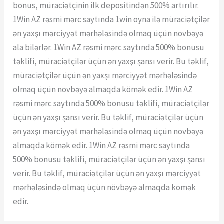
bonus, müraciətçinin ilk depositindən 500% artırılır.
1Win AZ rəsmi mərc saytında 1win oyna ilə müraciətçilər
ən yaxşı mərciyyət mərhələsində olmaq üçün növbəyə
ala bilərlər. 1Win AZ rəsmi mərc saytında 500% bonusu
təklifi, müraciətçilər üçün ən yaxşı şansı verir. Bu təklif,
müraciətçilər üçün ən yaxşı mərciyyət mərhələsində
olmaq üçün növbəyə almaqda kömək edir. 1Win AZ
rəsmi mərc saytında 500% bonusu təklifi, müraciətçilər
üçün ən yaxşı şansı verir. Bu təklif, müraciətçilər üçün
ən yaxşı mərciyyət mərhələsində olmaq üçün növbəyə
almaqda kömək edir. 1Win AZ rəsmi mərc saytında
500% bonusu təklifi, müraciətçilər üçün ən yaxşı şansı
verir. Bu təklif, müraciətçilər üçün ən yaxşı mərciyyət
mərhələsində olmaq üçün növbəyə almaqda kömək
edir.