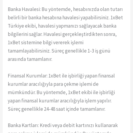
Banka Havalesi: Bu yöntemde, hesabınızda olan tutarı
belirli bir banka hesabına havalesi yapabilirsiniz. 1xBet
Türkiye ekibi, havalesi yapmanızı sağlayacak banka
bilgilerini sağlar. Havalesi gerçekleştirdikten sonra,
1xBet sistemine bilgi vererek işlemi
tamamlayabilirsiniz. Süreç genellikle 1-3 iş günü
arasında tamamlanır.
Finansal Kurumlar: 1xBet ile işbirliği yapan finansal
kurumlar aracılığıyla para çekme işlemi de
mümkündür. Bu yöntemde, 1xBet ekibi ile işbirliği
yapan finansal kurumlar aracılığıyla işlem yapılır.
Süreç genellikle 24-48 saat içinde tamamlanır.
Banka Kartları: Kredi veya debit kartınızı kullanarak