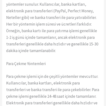
yöntemler sunulur. Kullanıcılar, banka kartları,
elektronik para transferleri (PayPal, Perfect Money,
Neteller gibi) ve banka transferi ile para yatırabilirler.
Her bir yöntemin işlem süresi ve ücretleri farklıdır.
Örneğin, banka kartı ile para yatırma işlemi genellikle
1-2 iş günü içinde tamamlanır, ancak elektronik para
transferleri genellikle daha hızlıdır ve genellikle 15-30
dakika içinde tamamlanabilir.
Para Çekme Yöntemleri
Para çekme işlemi için de çeşitli yöntemler mevcuttur.
Kullanıcılar, banka kartları, elektronik para
transferleri ve banka transferi ile para çekebilirler. Para
çekme işlemi genellikle 24-48 saat içinde tamamlanır.
Elektronik para transferleri genellikle daha hızlıdır ve