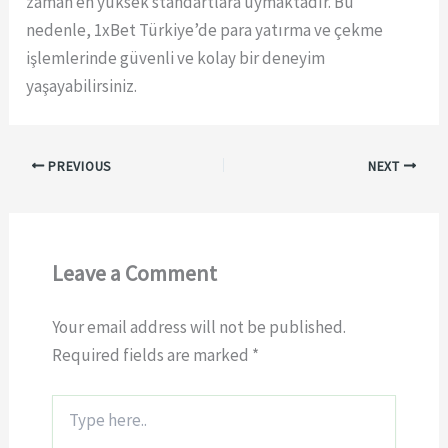
zaman en yüksek standartlara uymaktadır. Bu
nedenle, 1xBet Türkiye’de para yatırma ve çekme
işlemlerinde güvenli ve kolay bir deneyim
yaşayabilirsiniz.
PREVIOUS
NEXT
Leave a Comment
Your email address will not be published.
Required fields are marked
*
Type
here..