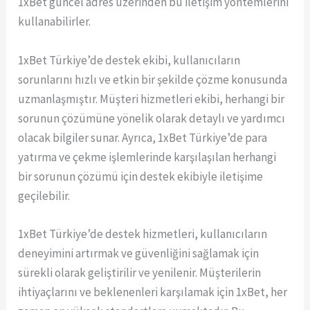
1xBet güncel adres üzerinden bu iletişim yöntemlerini
kullanabilirler.
1xBet Türkiye’de destek ekibi, kullanıcıların
sorunlarını hızlı ve etkin bir şekilde çözme konusunda
uzmanlaşmıştır. Müşteri hizmetleri ekibi, herhangi bir
sorunun çözümüne yönelik olarak detaylı ve yardımcı
olacak bilgiler sunar. Ayrıca, 1xBet Türkiye’de para
yatırma ve çekme işlemlerinde karşılaşılan herhangi
bir sorunun çözümü için destek ekibiyle iletişime
geçilebilir.
1xBet Türkiye’de destek hizmetleri, kullanıcıların
deneyimini artırmak ve güvenliğini sağlamak için
sürekli olarak geliştirilir ve yenilenir. Müşterilerin
ihtiyaçlarını ve beklenenleri karşılamak için 1xBet, her