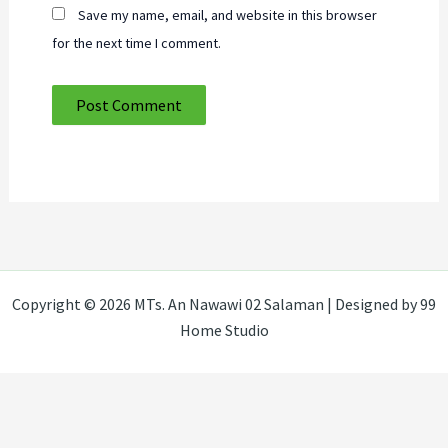
Save my name, email, and website in this browser
for the next time I comment.
Copyright © 2026 MTs. An Nawawi 02 Salaman | Designed by 99
Home Studio