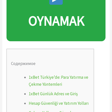
OYNAMAK
Содержимое
1xBet Türkiye’de: Para Yatırma ve
Çekme Yöntemleri
1xBet Günlük Adres ve Giriş
Hesap Güvenliği ve Yatırım Yolları