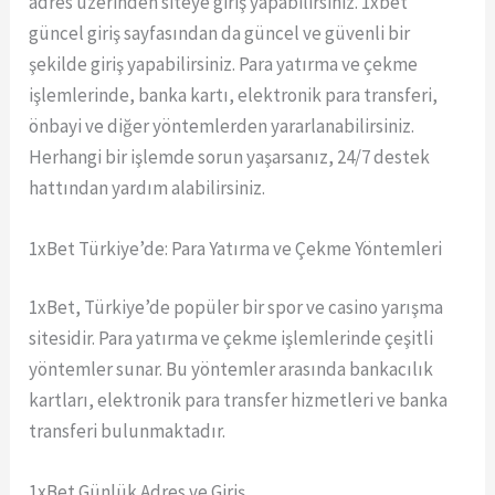
adres üzerinden siteye giriş yapabilirsiniz. 1xbet
güncel giriş sayfasından da güncel ve güvenli bir
şekilde giriş yapabilirsiniz. Para yatırma ve çekme
işlemlerinde, banka kartı, elektronik para transferi,
önbayi ve diğer yöntemlerden yararlanabilirsiniz.
Herhangi bir işlemde sorun yaşarsanız, 24/7 destek
hattından yardım alabilirsiniz.
1xBet Türkiye’de: Para Yatırma ve Çekme Yöntemleri
1xBet, Türkiye’de popüler bir spor ve casino yarışma
sitesidir. Para yatırma ve çekme işlemlerinde çeşitli
yöntemler sunar. Bu yöntemler arasında bankacılık
kartları, elektronik para transfer hizmetleri ve banka
transferi bulunmaktadır.
1xBet Günlük Adres ve Giriş