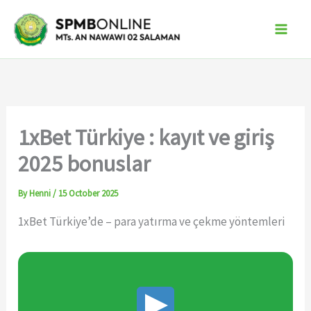
Skip
to
content
1xBet Türkiye : kayıt ve giriş
2025 bonuslar
By
Henni
/
15 October 2025
1xBet Türkiye’de – para yatırma ve çekme yöntemleri